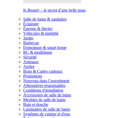
K-Beauty – le secret d’une belle peau
Salle de bains & sanitaires
Éclairage
Énergie & électro
Véhicules & mobilité
Jardin
Barbecue
Domotique & smart home
RC & modélisme
Sécurité
Animaux
Atelier
Bons & Cartes cadeaux
Promotions
Nouveau dans l’assortiment
Alternatives responsables
Conditions d'installation
Accessoires de salle de bains
Meubles de salle de bains
Bain et douche
Luminaires de salle de bains
Systèmes de cuisine et d'eau