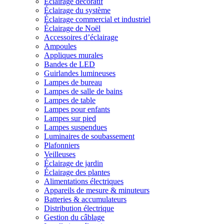
Éclairage décoratif
Éclairage du système
Éclairage commercial et industriel
Éclairage de Noël
Accessoires d’éclairage
Ampoules
Appliques murales
Bandes de LED
Guirlandes lumineuses
Lampes de bureau
Lampes de salle de bains
Lampes de table
Lampes pour enfants
Lampes sur pied
Lampes suspendues
Luminaires de soubassement
Plafonniers
Veilleuses
Éclairage de jardin
Éclairage des plantes
Alimentations électriques
Appareils de mesure & minuteurs
Batteries & accumulateurs
Distribution électrique
Gestion du câblage