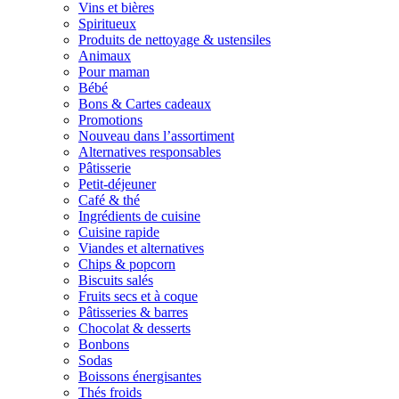
Vins et bières
Spiritueux
Produits de nettoyage & ustensiles
Animaux
Pour maman
Bébé
Bons & Cartes cadeaux
Promotions
Nouveau dans l’assortiment
Alternatives responsables
Pâtisserie
Petit-déjeuner
Café & thé
Ingrédients de cuisine
Cuisine rapide
Viandes et alternatives
Chips & popcorn
Biscuits salés
Fruits secs et à coque
Pâtisseries & barres
Chocolat & desserts
Bonbons
Sodas
Boissons énergisantes
Thés froids