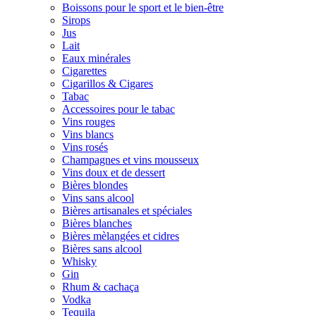
Boissons pour le sport et le bien-être
Sirops
Jus
Lait
Eaux minérales
Cigarettes
Cigarillos & Cigares
Tabac
Accessoires pour le tabac
Vins rouges
Vins blancs
Vins rosés
Champagnes et vins mousseux
Vins doux et de dessert
Bières blondes
Vins sans alcool
Bières artisanales et spéciales
Bières blanches
Bières mèlangées et cidres
Bières sans alcool
Whisky
Gin
Rhum & cachaça
Vodka
Tequila