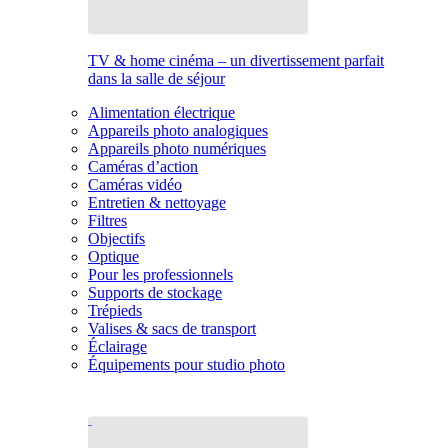
TV & home cinéma – un divertissement parfait
dans la salle de séjour
Alimentation électrique
Appareils photo analogiques
Appareils photo numériques
Caméras d’action
Caméras vidéo
Entretien & nettoyage
Filtres
Objectifs
Optique
Pour les professionnels
Supports de stockage
Trépieds
Valises & sacs de transport
Éclairage
Équipements pour studio photo