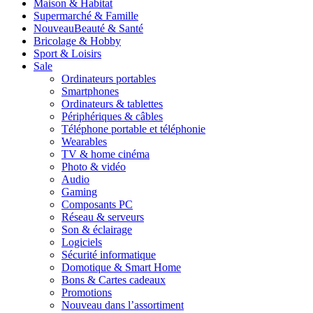
Maison & Habitat
Supermarché & Famille
Nouveau
Beauté & Santé
Bricolage & Hobby
Sport & Loisirs
Sale
Ordinateurs portables
Smartphones
Ordinateurs & tablettes
Périphériques & câbles
Téléphone portable et téléphonie
Wearables
TV & home cinéma
Photo & vidéo
Audio
Gaming
Composants PC
Réseau & serveurs
Son & éclairage
Logiciels
Sécurité informatique
Domotique & Smart Home
Bons & Cartes cadeaux
Promotions
Nouveau dans l’assortiment