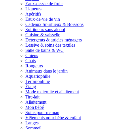
Eaux-de-vie de fruits
Liqueurs
Apéritifs
Eaux-de-vie de vin
Cadeaux Spiritueux & Boissons
Spiritueux sans alcool
Cuisine & vaisselle
Détergents & articles ménagers
Lessive & soins des textiles
Salle de bains & WC
Chiens
Chats
Rongeurs
Animaux dans le jardin
Aquariophilie
Terrariophilie
Étang
Mode maternité et allaitement
Tire-lait
Allaitement
Mon bébé
Soins pour maman
Vêtements pour bébé & enfant
Langes
Sommeil