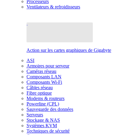
Processeurs
Ventilateurs & refroidisseurs
Action sur les cartes graphiques de Gigabyte
ASI
Armoires pour serveur
Caméras réseau
Composants LAN
Composants Wi-Fi
Câbles réseau
Fibre optique
Modems & routeurs
Powerline (CPL)
Sauvegarde des données
Serveurs
Stockage & NAS
Systèmes KVM
Techniques de sécurité