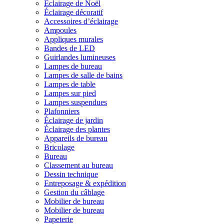
Éclairage de Noël
Éclairage décoratif
Accessoires d’éclairage
Ampoules
Appliques murales
Bandes de LED
Guirlandes lumineuses
Lampes de bureau
Lampes de salle de bains
Lampes de table
Lampes sur pied
Lampes suspendues
Plafonniers
Éclairage de jardin
Éclairage des plantes
Appareils de bureau
Bricolage
Bureau
Classement au bureau
Dessin technique
Entreposage & expédition
Gestion du câblage
Mobilier de bureau
Mobilier de bureau
Papeterie