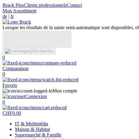
Brack Plus
Clients professionnels
Contact
Mon Assortiment
de
|
fr
Lorsque les résultats de la saisie semi-automatique sont disponibles, eff
Rechercher
0
Comparaison
0
Favoris
Mon compte
Connexion
0
CHF
0.00
IT & Multimédia
Maison & Habitat
Supermarché & Famille