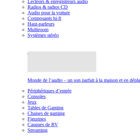
Lecteurs & enregistreurs audio
Radios & radios CD
Audio pour la voiture
Composants hi-fi
Haut-parleurs
Multiroom
Systèmes stéréo
Monde de l’audio – un son parfait à la maison et en dép
Périphériques d’entrée
Consoles
Jeux
Tables de Gaming
Chaises de gaming
Figurines
Casques de RV
Streaming