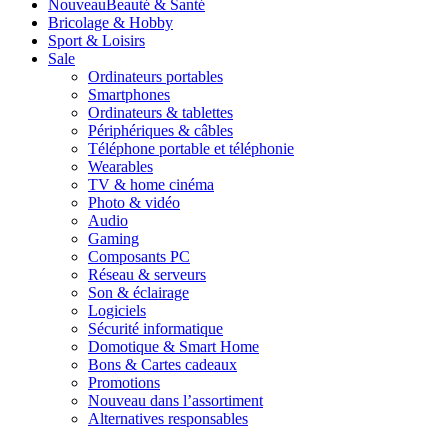
Nouveau
Beauté & Santé
Bricolage & Hobby
Sport & Loisirs
Sale
Ordinateurs portables
Smartphones
Ordinateurs & tablettes
Périphériques & câbles
Téléphone portable et téléphonie
Wearables
TV & home cinéma
Photo & vidéo
Audio
Gaming
Composants PC
Réseau & serveurs
Son & éclairage
Logiciels
Sécurité informatique
Domotique & Smart Home
Bons & Cartes cadeaux
Promotions
Nouveau dans l’assortiment
Alternatives responsables