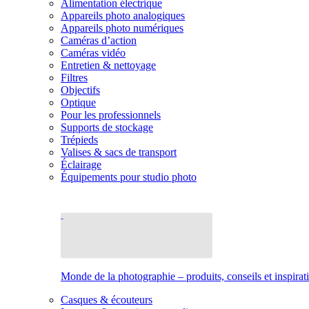
Alimentation électrique
Appareils photo analogiques
Appareils photo numériques
Caméras d’action
Caméras vidéo
Entretien & nettoyage
Filtres
Objectifs
Optique
Pour les professionnels
Supports de stockage
Trépieds
Valises & sacs de transport
Éclairage
Équipements pour studio photo
Monde de la photographie – produits, conseils et inspirat
Casques & écouteurs