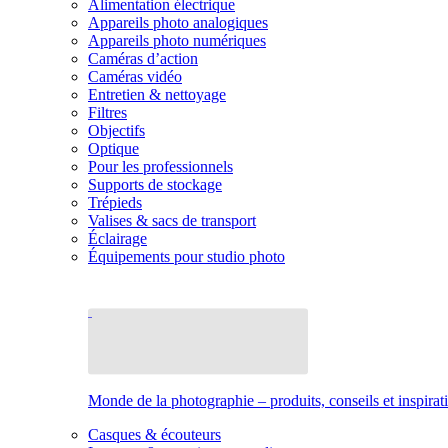
Alimentation électrique
Appareils photo analogiques
Appareils photo numériques
Caméras d’action
Caméras vidéo
Entretien & nettoyage
Filtres
Objectifs
Optique
Pour les professionnels
Supports de stockage
Trépieds
Valises & sacs de transport
Éclairage
Équipements pour studio photo
Monde de la photographie – produits, conseils et inspirat
Casques & écouteurs