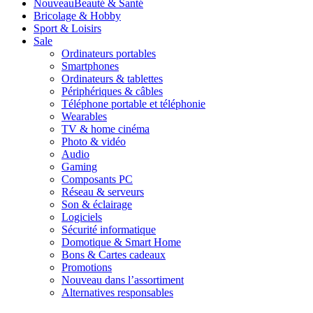
Nouveau
Beauté & Santé
Bricolage & Hobby
Sport & Loisirs
Sale
Ordinateurs portables
Smartphones
Ordinateurs & tablettes
Périphériques & câbles
Téléphone portable et téléphonie
Wearables
TV & home cinéma
Photo & vidéo
Audio
Gaming
Composants PC
Réseau & serveurs
Son & éclairage
Logiciels
Sécurité informatique
Domotique & Smart Home
Bons & Cartes cadeaux
Promotions
Nouveau dans l’assortiment
Alternatives responsables