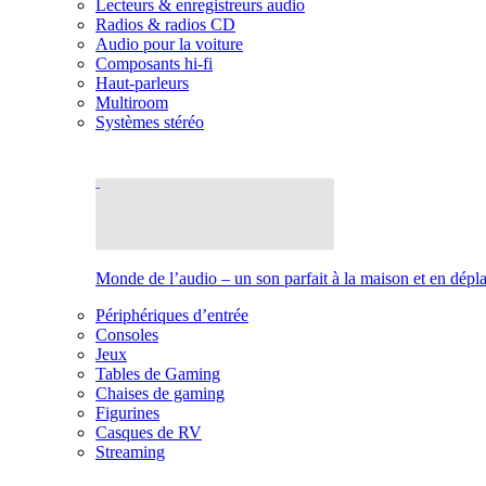
Lecteurs & enregistreurs audio
Radios & radios CD
Audio pour la voiture
Composants hi-fi
Haut-parleurs
Multiroom
Systèmes stéréo
Monde de l’audio – un son parfait à la maison et en dép
Périphériques d’entrée
Consoles
Jeux
Tables de Gaming
Chaises de gaming
Figurines
Casques de RV
Streaming