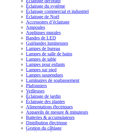
Éclairage décoratif
Éclairage du système
Éclairage commercial et industriel
Éclairage de Noël
Accessoires d’éclairage
Ampoules
Appliques murales
Bandes de LED
Guirlandes lumineuses
Lampes de bureau
Lampes de salle de bains
Lampes de table
Lampes pour enfants
Lampes sur pied
Lampes suspendues
Luminaires de soubassement
Plafonniers
Veilleuses
Éclairage de jardin
Éclairage des plantes
Alimentations électriques
Appareils de mesure & minuteurs
Batteries & accumulateurs
Distribution électrique
Gestion du câblage