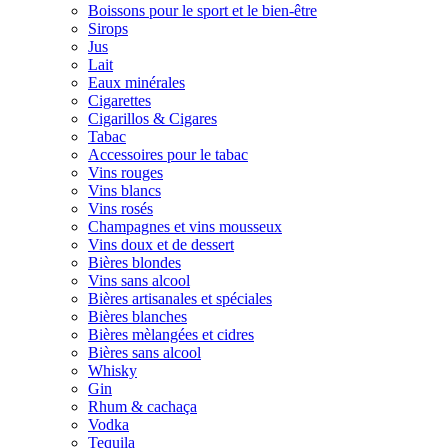
Boissons pour le sport et le bien-être
Sirops
Jus
Lait
Eaux minérales
Cigarettes
Cigarillos & Cigares
Tabac
Accessoires pour le tabac
Vins rouges
Vins blancs
Vins rosés
Champagnes et vins mousseux
Vins doux et de dessert
Bières blondes
Vins sans alcool
Bières artisanales et spéciales
Bières blanches
Bières mèlangées et cidres
Bières sans alcool
Whisky
Gin
Rhum & cachaça
Vodka
Tequila