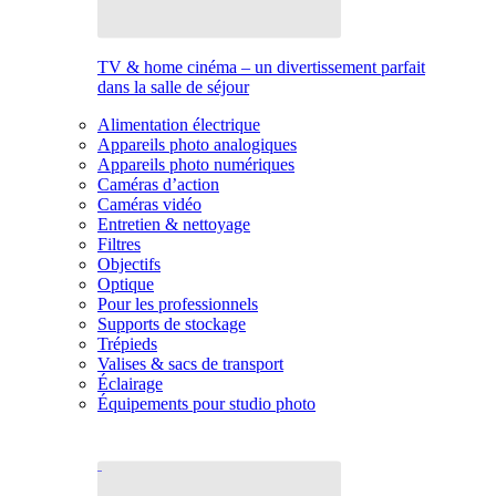
TV & home cinéma – un divertissement parfait
dans la salle de séjour
Alimentation électrique
Appareils photo analogiques
Appareils photo numériques
Caméras d’action
Caméras vidéo
Entretien & nettoyage
Filtres
Objectifs
Optique
Pour les professionnels
Supports de stockage
Trépieds
Valises & sacs de transport
Éclairage
Équipements pour studio photo