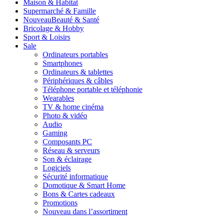
Maison & Habitat
Supermarché & Famille
Nouveau
Beauté & Santé
Bricolage & Hobby
Sport & Loisirs
Sale
Ordinateurs portables
Smartphones
Ordinateurs & tablettes
Périphériques & câbles
Téléphone portable et téléphonie
Wearables
TV & home cinéma
Photo & vidéo
Audio
Gaming
Composants PC
Réseau & serveurs
Son & éclairage
Logiciels
Sécurité informatique
Domotique & Smart Home
Bons & Cartes cadeaux
Promotions
Nouveau dans l’assortiment