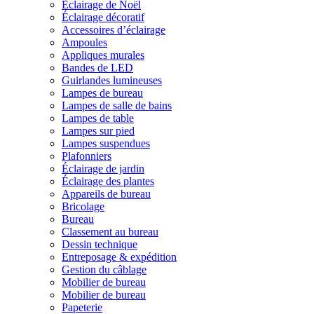
Éclairage de Noël
Éclairage décoratif
Accessoires d’éclairage
Ampoules
Appliques murales
Bandes de LED
Guirlandes lumineuses
Lampes de bureau
Lampes de salle de bains
Lampes de table
Lampes sur pied
Lampes suspendues
Plafonniers
Éclairage de jardin
Éclairage des plantes
Appareils de bureau
Bricolage
Bureau
Classement au bureau
Dessin technique
Entreposage & expédition
Gestion du câblage
Mobilier de bureau
Mobilier de bureau
Papeterie