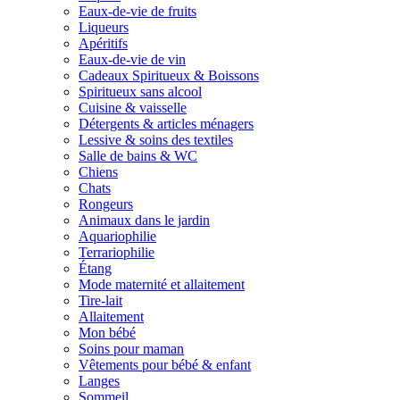
Eaux-de-vie de fruits
Liqueurs
Apéritifs
Eaux-de-vie de vin
Cadeaux Spiritueux & Boissons
Spiritueux sans alcool
Cuisine & vaisselle
Détergents & articles ménagers
Lessive & soins des textiles
Salle de bains & WC
Chiens
Chats
Rongeurs
Animaux dans le jardin
Aquariophilie
Terrariophilie
Étang
Mode maternité et allaitement
Tire-lait
Allaitement
Mon bébé
Soins pour maman
Vêtements pour bébé & enfant
Langes
Sommeil