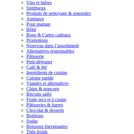
Vins et bières
Spiritueux
Produits de nettoyage & ustensiles
Animaux
Pour maman
Bébé
Bons & Cartes cadeaux
Promotions
Nouveau dans l’assortiment
Alternatives responsables
Pâtisserie
Petit-déjeuner
Café & thé
Ingrédients de cuisine
Cuisine rapide
Viandes et alternatives
Chips & popcorn
Biscuits salés
Fruits secs et à coque
Pâtisseries & barres
Chocolat & desserts
Bonbons
Sodas
Boissons énergisantes
Thés froids