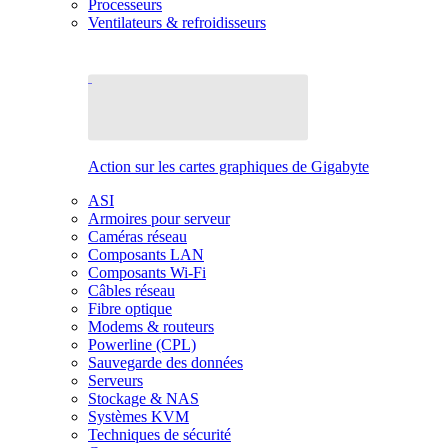
Processeurs
Ventilateurs & refroidisseurs
Action sur les cartes graphiques de Gigabyte
ASI
Armoires pour serveur
Caméras réseau
Composants LAN
Composants Wi-Fi
Câbles réseau
Fibre optique
Modems & routeurs
Powerline (CPL)
Sauvegarde des données
Serveurs
Stockage & NAS
Systèmes KVM
Techniques de sécurité