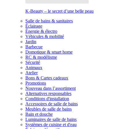
K-Beauty – le secret d’une belle peau
Salle de bains & sanitaires
Éclairage
Énergie & électro
Véhicules & mobilité
Jardin
Barbecue
Domotique & smart home
RC & modélisme
Sécurité
Animaux
Atelier
Bons & Cartes cadeaux
Promotions
Nouveau dans l’assortiment
Alternatives responsables
Conditions d'installation
Accessoires de salle de bains
Meubles de salle de bains
Bain et douche
Luminaires de salle de bains
Systèmes de cuisine et d'eau