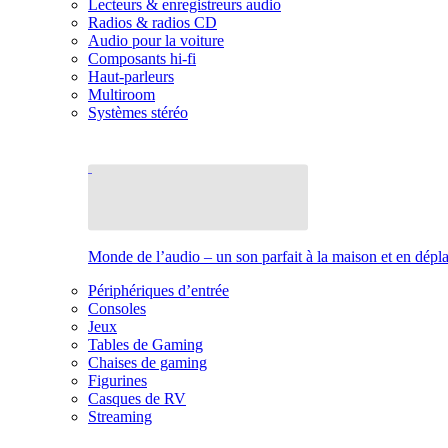
Lecteurs & enregistreurs audio
Radios & radios CD
Audio pour la voiture
Composants hi-fi
Haut-parleurs
Multiroom
Systèmes stéréo
Monde de l’audio – un son parfait à la maison et en dép
Périphériques d’entrée
Consoles
Jeux
Tables de Gaming
Chaises de gaming
Figurines
Casques de RV
Streaming