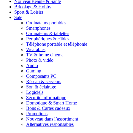
Nouveau
Beauté & Santé
Bricolage & Hobby
Sport & Loisirs
Sale
Ordinateurs portables
Smartphones
Ordinateurs & tablettes
Périphériques & câbles
Téléphone portable et téléphonie
Wearables
TV & home cinéma
Photo & vidéo
Audio
Gaming
Composants PC
Réseau & serveurs
Son & éclairage
Logiciels
Sécurité informatique
Domotique & Smart Home
Bons & Cartes cadeaux
Promotions
Nouveau dans l’assortiment
Alternatives responsables