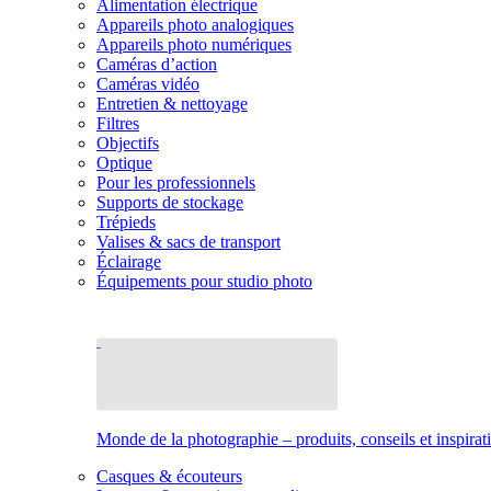
Alimentation électrique
Appareils photo analogiques
Appareils photo numériques
Caméras d’action
Caméras vidéo
Entretien & nettoyage
Filtres
Objectifs
Optique
Pour les professionnels
Supports de stockage
Trépieds
Valises & sacs de transport
Éclairage
Équipements pour studio photo
Monde de la photographie – produits, conseils et inspirat
Casques & écouteurs