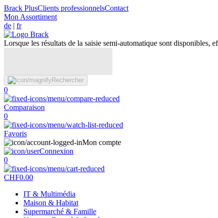
Brack Plus
Clients professionnels
Contact
Mon Assortiment
de
|
fr
Lorsque les résultats de la saisie semi-automatique sont disponibles, eff
Rechercher
0
Comparaison
0
Favoris
Mon compte
Connexion
0
CHF
0.00
IT & Multimédia
Maison & Habitat
Supermarché & Famille