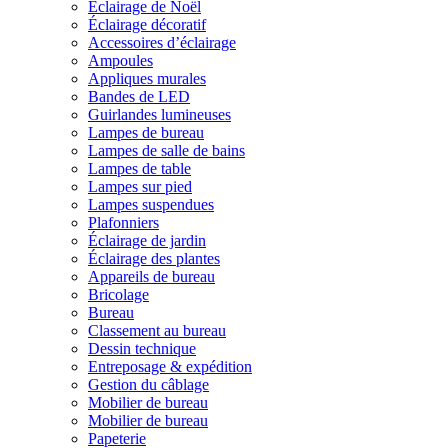
Éclairage de Noël
Éclairage décoratif
Accessoires d’éclairage
Ampoules
Appliques murales
Bandes de LED
Guirlandes lumineuses
Lampes de bureau
Lampes de salle de bains
Lampes de table
Lampes sur pied
Lampes suspendues
Plafonniers
Éclairage de jardin
Éclairage des plantes
Appareils de bureau
Bricolage
Bureau
Classement au bureau
Dessin technique
Entreposage & expédition
Gestion du câblage
Mobilier de bureau
Mobilier de bureau
Papeterie