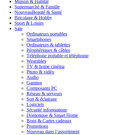
Maison & Habitat
Supermarché & Famille
Nouveau
Beauté & Santé
Bricolage & Hobby
Sport & Loisirs
Sale
Ordinateurs portables
Smartphones
Ordinateurs & tablettes
Périphériques & câbles
Téléphone portable et téléphonie
Wearables
TV & home cinéma
Photo & vidéo
Audio
Gaming
Composants PC
Réseau & serveurs
Son & éclairage
Logiciels
Sécurité informatique
Domotique & Smart Home
Bons & Cartes cadeaux
Promotions
Nouveau dans l’assortiment