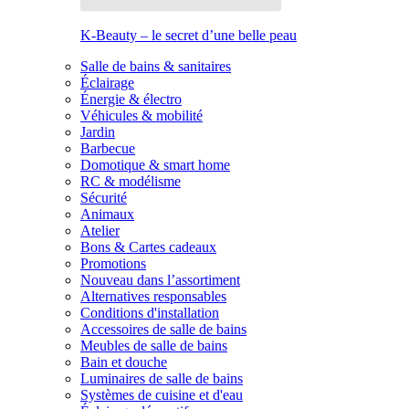
K-Beauty – le secret d’une belle peau
Salle de bains & sanitaires
Éclairage
Énergie & électro
Véhicules & mobilité
Jardin
Barbecue
Domotique & smart home
RC & modélisme
Sécurité
Animaux
Atelier
Bons & Cartes cadeaux
Promotions
Nouveau dans l’assortiment
Alternatives responsables
Conditions d'installation
Accessoires de salle de bains
Meubles de salle de bains
Bain et douche
Luminaires de salle de bains
Systèmes de cuisine et d'eau