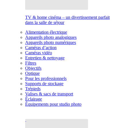
TV & home cinéma – un divertissement parfait
dans la salle de séjour
Alimentation électrique
Appareils photo analogiques
Appareils photo numériques
Caméras d’action
Caméras vidéo
Entretien & nettoyage
Filtres
Objectifs
Optique
Pour les professionnels
Supports de stockage
Trépieds
Valises & sacs de transport
Éclairage
Équipements pour studio photo