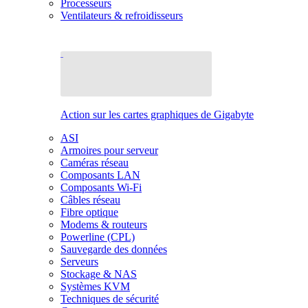
Processeurs
Ventilateurs & refroidisseurs
Action sur les cartes graphiques de Gigabyte
ASI
Armoires pour serveur
Caméras réseau
Composants LAN
Composants Wi-Fi
Câbles réseau
Fibre optique
Modems & routeurs
Powerline (CPL)
Sauvegarde des données
Serveurs
Stockage & NAS
Systèmes KVM
Techniques de sécurité