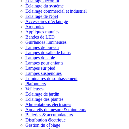
Éclairage décoratif
Éclairage du système
Éclairage commercial et industriel
Éclairage de Noël
Accessoires d’éclairage
Ampoules
Appliques murales
Bandes de LED
Guirlandes lumineuses
Lampes de bureau
Lampes de salle de bains
Lampes de table
Lampes pour enfants
Lampes sur pied
Lampes suspendues
Luminaires de soubassement
Plafonniers
Veilleuses
Éclairage de jardin
Éclairage des plantes
Alimentations électriques
Appareils de mesure & minuteurs
Batteries & accumulateurs
Distribution électrique
Gestion du câblage