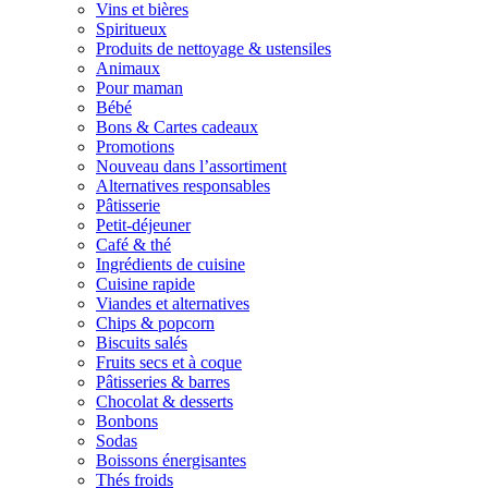
Vins et bières
Spiritueux
Produits de nettoyage & ustensiles
Animaux
Pour maman
Bébé
Bons & Cartes cadeaux
Promotions
Nouveau dans l’assortiment
Alternatives responsables
Pâtisserie
Petit-déjeuner
Café & thé
Ingrédients de cuisine
Cuisine rapide
Viandes et alternatives
Chips & popcorn
Biscuits salés
Fruits secs et à coque
Pâtisseries & barres
Chocolat & desserts
Bonbons
Sodas
Boissons énergisantes
Thés froids