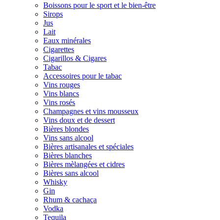
Boissons pour le sport et le bien-être
Sirops
Jus
Lait
Eaux minérales
Cigarettes
Cigarillos & Cigares
Tabac
Accessoires pour le tabac
Vins rouges
Vins blancs
Vins rosés
Champagnes et vins mousseux
Vins doux et de dessert
Bières blondes
Vins sans alcool
Bières artisanales et spéciales
Bières blanches
Bières mèlangées et cidres
Bières sans alcool
Whisky
Gin
Rhum & cachaça
Vodka
Tequila