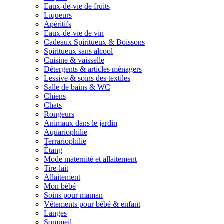
Eaux-de-vie de fruits
Liqueurs
Apéritifs
Eaux-de-vie de vin
Cadeaux Spiritueux & Boissons
Spiritueux sans alcool
Cuisine & vaisselle
Détergents & articles ménagers
Lessive & soins des textiles
Salle de bains & WC
Chiens
Chats
Rongeurs
Animaux dans le jardin
Aquariophilie
Terrariophilie
Étang
Mode maternité et allaitement
Tire-lait
Allaitement
Mon bébé
Soins pour maman
Vêtements pour bébé & enfant
Langes
Sommeil