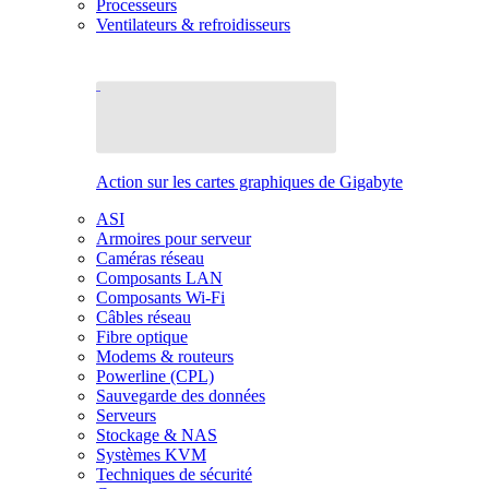
Processeurs
Ventilateurs & refroidisseurs
Action sur les cartes graphiques de Gigabyte
ASI
Armoires pour serveur
Caméras réseau
Composants LAN
Composants Wi-Fi
Câbles réseau
Fibre optique
Modems & routeurs
Powerline (CPL)
Sauvegarde des données
Serveurs
Stockage & NAS
Systèmes KVM
Techniques de sécurité