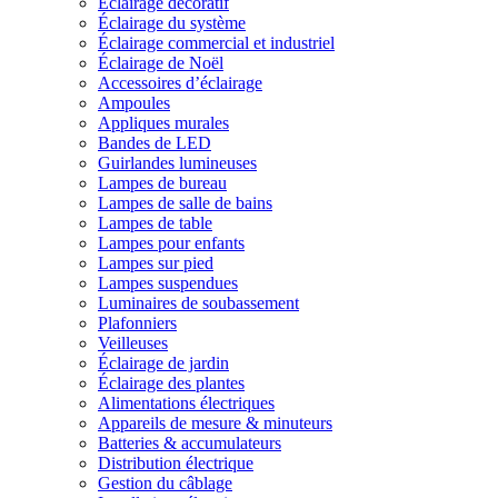
Éclairage décoratif
Éclairage du système
Éclairage commercial et industriel
Éclairage de Noël
Accessoires d’éclairage
Ampoules
Appliques murales
Bandes de LED
Guirlandes lumineuses
Lampes de bureau
Lampes de salle de bains
Lampes de table
Lampes pour enfants
Lampes sur pied
Lampes suspendues
Luminaires de soubassement
Plafonniers
Veilleuses
Éclairage de jardin
Éclairage des plantes
Alimentations électriques
Appareils de mesure & minuteurs
Batteries & accumulateurs
Distribution électrique
Gestion du câblage