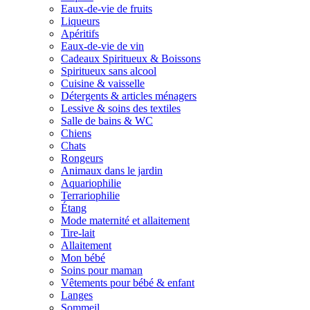
Eaux-de-vie de fruits
Liqueurs
Apéritifs
Eaux-de-vie de vin
Cadeaux Spiritueux & Boissons
Spiritueux sans alcool
Cuisine & vaisselle
Détergents & articles ménagers
Lessive & soins des textiles
Salle de bains & WC
Chiens
Chats
Rongeurs
Animaux dans le jardin
Aquariophilie
Terrariophilie
Étang
Mode maternité et allaitement
Tire-lait
Allaitement
Mon bébé
Soins pour maman
Vêtements pour bébé & enfant
Langes
Sommeil