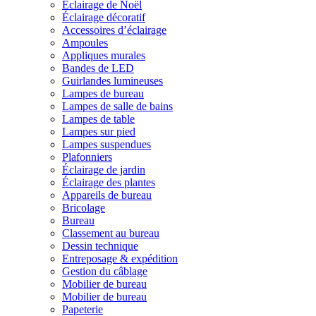
Éclairage de Noël
Éclairage décoratif
Accessoires d’éclairage
Ampoules
Appliques murales
Bandes de LED
Guirlandes lumineuses
Lampes de bureau
Lampes de salle de bains
Lampes de table
Lampes sur pied
Lampes suspendues
Plafonniers
Éclairage de jardin
Éclairage des plantes
Appareils de bureau
Bricolage
Bureau
Classement au bureau
Dessin technique
Entreposage & expédition
Gestion du câblage
Mobilier de bureau
Mobilier de bureau
Papeterie