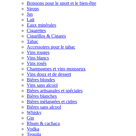
Boissons pour le sport et le bien-être
Sirops
Jus
Lait
Eaux minérales
Cigarettes
Cigarillos & Cigares
Tabac
Accessoires pour le tabac
Vins rouges
Vins blancs
Vins rosés
Champagnes et vins mousseux
Vins doux et de dessert
Bières blondes
Vins sans alcool
Bières artisanales et spéciales
Bières blanches
Bières mèlangées et cidres
Bières sans alcool
Whisky
Gin
Rhum & cachaça
Vodka
Tequila