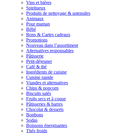
Vins et bières
Spiritueux
Produits de nettoyage & ustensiles
Animaux
Pour maman
Bébé
Bons & Cartes cadeaux
Promotions
Nouveau dans l’assortiment
Alternatives responsables
Pâtisserie
Petit-déjeuner
Café & thé
Ingrédients de cuisine
Cuisine rapide
Viandes et alternatives
Chips & popcorn
Biscuits salés
Fruits secs et à coque
Pâtisseries & barres
Chocolat & desserts
Bonbons
Sodas
Boissons énergisantes
Thés froids