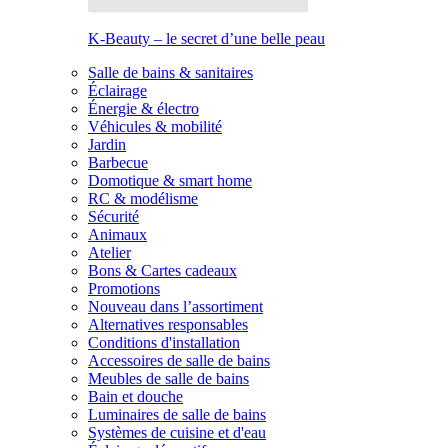
K-Beauty – le secret d’une belle peau
Salle de bains & sanitaires
Éclairage
Énergie & électro
Véhicules & mobilité
Jardin
Barbecue
Domotique & smart home
RC & modélisme
Sécurité
Animaux
Atelier
Bons & Cartes cadeaux
Promotions
Nouveau dans l’assortiment
Alternatives responsables
Conditions d'installation
Accessoires de salle de bains
Meubles de salle de bains
Bain et douche
Luminaires de salle de bains
Systèmes de cuisine et d'eau