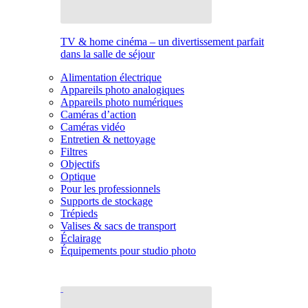
TV & home cinéma – un divertissement parfait
dans la salle de séjour
Alimentation électrique
Appareils photo analogiques
Appareils photo numériques
Caméras d’action
Caméras vidéo
Entretien & nettoyage
Filtres
Objectifs
Optique
Pour les professionnels
Supports de stockage
Trépieds
Valises & sacs de transport
Éclairage
Équipements pour studio photo