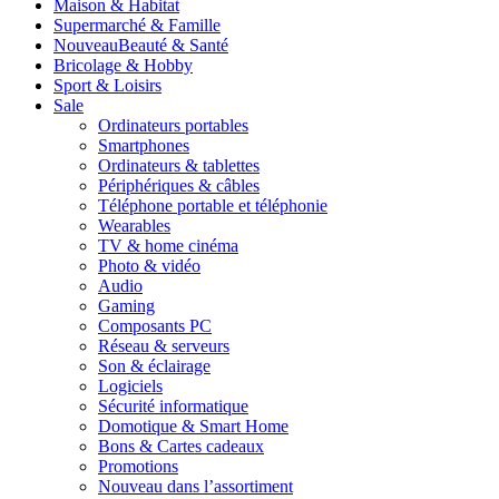
Maison & Habitat
Supermarché & Famille
Nouveau
Beauté & Santé
Bricolage & Hobby
Sport & Loisirs
Sale
Ordinateurs portables
Smartphones
Ordinateurs & tablettes
Périphériques & câbles
Téléphone portable et téléphonie
Wearables
TV & home cinéma
Photo & vidéo
Audio
Gaming
Composants PC
Réseau & serveurs
Son & éclairage
Logiciels
Sécurité informatique
Domotique & Smart Home
Bons & Cartes cadeaux
Promotions
Nouveau dans l’assortiment