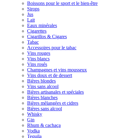
Boissons pour le sport et le bien-être
Sirops
Jus
Lait
Eaux minérales
Cigarettes
Cigarillos & Cigares
Tabac
Accessoires pour le tabac
Vins rouges
Vins blancs
Vins rosés
Champagnes et vins mousseux
Vins doux et de dessert
Bières blondes
Vins sans alcool
Bières artisanales et spéciales
Bières blanches
Bières mèlangées et cidres
Bières sans alcool
Whisky
Gin
Rhum & cachaça
Vodka
Tequila