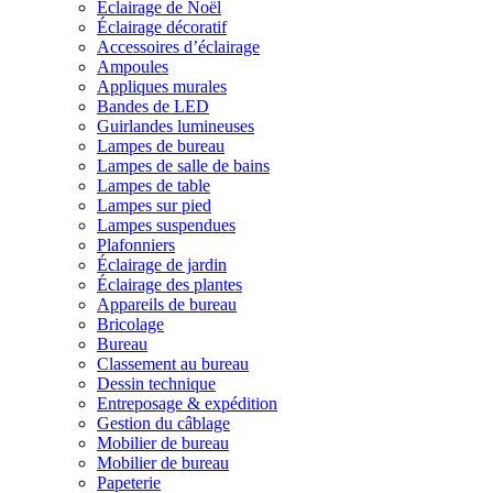
Éclairage de Noël
Éclairage décoratif
Accessoires d’éclairage
Ampoules
Appliques murales
Bandes de LED
Guirlandes lumineuses
Lampes de bureau
Lampes de salle de bains
Lampes de table
Lampes sur pied
Lampes suspendues
Plafonniers
Éclairage de jardin
Éclairage des plantes
Appareils de bureau
Bricolage
Bureau
Classement au bureau
Dessin technique
Entreposage & expédition
Gestion du câblage
Mobilier de bureau
Mobilier de bureau
Papeterie