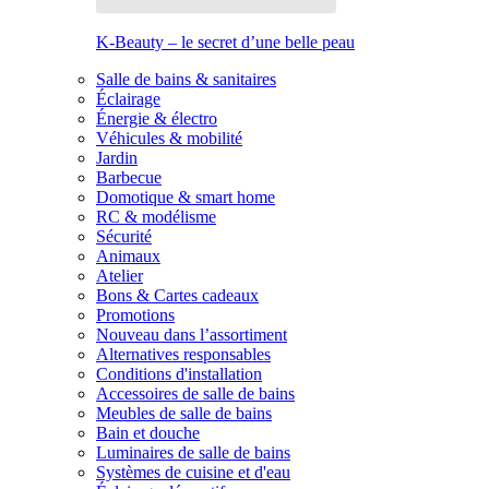
K-Beauty – le secret d’une belle peau
Salle de bains & sanitaires
Éclairage
Énergie & électro
Véhicules & mobilité
Jardin
Barbecue
Domotique & smart home
RC & modélisme
Sécurité
Animaux
Atelier
Bons & Cartes cadeaux
Promotions
Nouveau dans l’assortiment
Alternatives responsables
Conditions d'installation
Accessoires de salle de bains
Meubles de salle de bains
Bain et douche
Luminaires de salle de bains
Systèmes de cuisine et d'eau