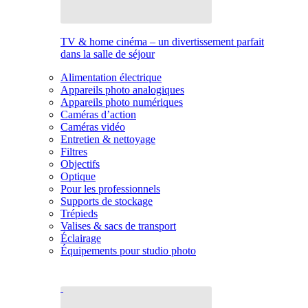
TV & home cinéma – un divertissement parfait
dans la salle de séjour
Alimentation électrique
Appareils photo analogiques
Appareils photo numériques
Caméras d’action
Caméras vidéo
Entretien & nettoyage
Filtres
Objectifs
Optique
Pour les professionnels
Supports de stockage
Trépieds
Valises & sacs de transport
Éclairage
Équipements pour studio photo