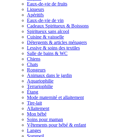
Eaux-de-vie de fruits
Liqueurs
Apéritifs
Eaux-de-vie de vin
Cadeaux Spiritueux & Boissons
Spiritueux sans alcool
Cuisine & vaisselle
Détergents & articles ménagers
Lessive & soins des textiles
Salle de bains & WC
Chiens
Chats
Rongeurs
Animaux dans le jardin
Aquariophilie
Terrariophilie
Étang
Mode maternité et allaitement
Tire-lait
Allaitement
Mon bébé
Soins pour maman
Vêtements pour bébé & enfant
Langes
Sommeil