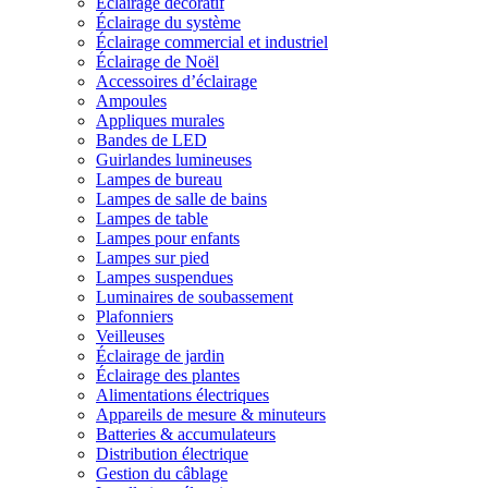
Éclairage décoratif
Éclairage du système
Éclairage commercial et industriel
Éclairage de Noël
Accessoires d’éclairage
Ampoules
Appliques murales
Bandes de LED
Guirlandes lumineuses
Lampes de bureau
Lampes de salle de bains
Lampes de table
Lampes pour enfants
Lampes sur pied
Lampes suspendues
Luminaires de soubassement
Plafonniers
Veilleuses
Éclairage de jardin
Éclairage des plantes
Alimentations électriques
Appareils de mesure & minuteurs
Batteries & accumulateurs
Distribution électrique
Gestion du câblage