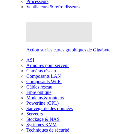
Processeurs
Ventilateurs & refroidisseurs
Action sur les cartes graphiques de Gigabyte
ASI
Armoires pour serveur
Caméras réseau
Composants LAN
Composants Wi-Fi
Câbles réseau
Fibre optique
Modems & routeurs
Powerline (CPL)
Sauvegarde des données
Serveurs
Stockage & NAS
Systèmes KVM
Techniques de sécurité