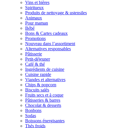
Vins et bières
Spiritueux
Produits de nettoyage & ustensiles
Animaux
Pour maman
Bébé
Bons & Cartes cadeaux
Promotions
Nouveau dans l’assortiment
Alternatives responsables
Pâtisserie
Petit-déjeuner
Café & thé
Ingrédients de cuisine
Cuisine rapide
Viandes et alternatives
Chips & popcorn
Biscuits salés
Fruits secs et à coque
Pâtisseries & barres
Chocolat & desserts
Bonbons
Sodas
Boissons énergisantes
Thés froids