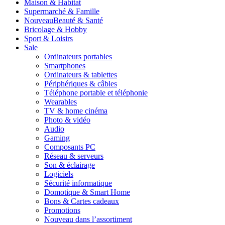
Maison & Habitat
Supermarché & Famille
Nouveau
Beauté & Santé
Bricolage & Hobby
Sport & Loisirs
Sale
Ordinateurs portables
Smartphones
Ordinateurs & tablettes
Périphériques & câbles
Téléphone portable et téléphonie
Wearables
TV & home cinéma
Photo & vidéo
Audio
Gaming
Composants PC
Réseau & serveurs
Son & éclairage
Logiciels
Sécurité informatique
Domotique & Smart Home
Bons & Cartes cadeaux
Promotions
Nouveau dans l’assortiment