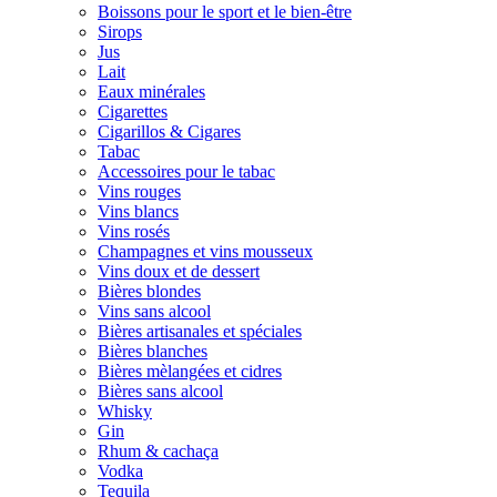
Boissons pour le sport et le bien-être
Sirops
Jus
Lait
Eaux minérales
Cigarettes
Cigarillos & Cigares
Tabac
Accessoires pour le tabac
Vins rouges
Vins blancs
Vins rosés
Champagnes et vins mousseux
Vins doux et de dessert
Bières blondes
Vins sans alcool
Bières artisanales et spéciales
Bières blanches
Bières mèlangées et cidres
Bières sans alcool
Whisky
Gin
Rhum & cachaça
Vodka
Tequila