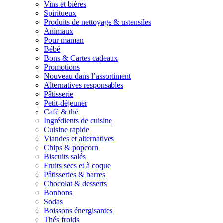
Vins et bières
Spiritueux
Produits de nettoyage & ustensiles
Animaux
Pour maman
Bébé
Bons & Cartes cadeaux
Promotions
Nouveau dans l’assortiment
Alternatives responsables
Pâtisserie
Petit-déjeuner
Café & thé
Ingrédients de cuisine
Cuisine rapide
Viandes et alternatives
Chips & popcorn
Biscuits salés
Fruits secs et à coque
Pâtisseries & barres
Chocolat & desserts
Bonbons
Sodas
Boissons énergisantes
Thés froids