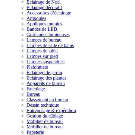
Éclairage de Noël
Éclairage décoratif
Accessoires d’éclairage
Ampoules
Appliques murales
Bandes de LED
Guirlandes lumineuses
Lampes de bureau
Lampes de salle de bains
Lampes de table
Lampes sur pied
Lampes suspendues
Plafonniers
Éclairage de jardin
Éclairage des plantes
Appareils de bureau
Bricolage
Bureau
Classement au bureau
Dessin technique
Entreposage & expédition
Gestion du câblage
Mobilier de bureau
Mobilier de bureau
Papeterie