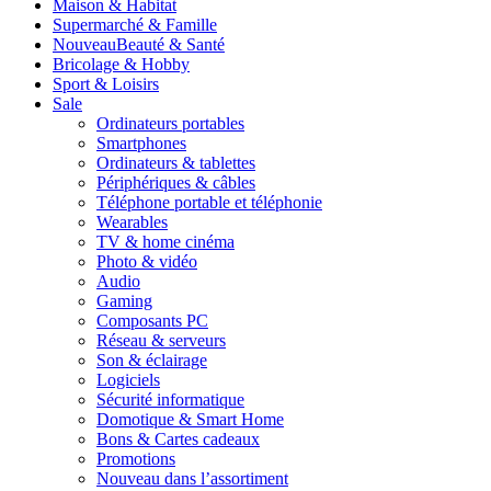
Maison & Habitat
Supermarché & Famille
Nouveau
Beauté & Santé
Bricolage & Hobby
Sport & Loisirs
Sale
Ordinateurs portables
Smartphones
Ordinateurs & tablettes
Périphériques & câbles
Téléphone portable et téléphonie
Wearables
TV & home cinéma
Photo & vidéo
Audio
Gaming
Composants PC
Réseau & serveurs
Son & éclairage
Logiciels
Sécurité informatique
Domotique & Smart Home
Bons & Cartes cadeaux
Promotions
Nouveau dans l’assortiment