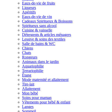
Eaux-de-vie de fruits
Liqueurs
Apéritifs
Eaux-de-vie de vin
Cadeaux Spiritueux & Boissons
Spiritueux sans alcool
Cuisine & vaisselle
Détergents & articles ménagers
Lessive & soins des textiles
Salle de bains & WC
Chiens
Chats
Rongeurs
Animaux dans le jardin
Aquariophilie
Terrariophilie
Étang
Mode maternité et allaitement
Tire-lait
Allaitement
Mon bébé
Soins pour maman
Vêtements pour bébé & enfant
Langes
Sommeil