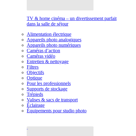
TV & home cinéma – un divertissement parfait
dans la salle de séjour
Alimentation électrique
Appareils photo analogiques
Appareils photo numériques
Caméras d’action
Caméras vidéo
Entretien & nettoyage
Filtres
Objectifs
Optique
Pour les professionnels
Supports de stockage
Trépieds
Valises & sacs de transport
Éclairage
Équipements pour studio photo