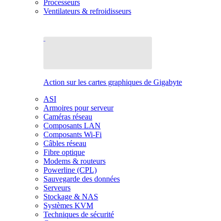
Processeurs
Ventilateurs & refroidisseurs
Action sur les cartes graphiques de Gigabyte
ASI
Armoires pour serveur
Caméras réseau
Composants LAN
Composants Wi-Fi
Câbles réseau
Fibre optique
Modems & routeurs
Powerline (CPL)
Sauvegarde des données
Serveurs
Stockage & NAS
Systèmes KVM
Techniques de sécurité