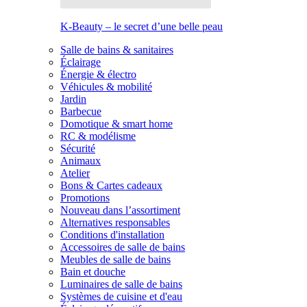
K-Beauty – le secret d’une belle peau
Salle de bains & sanitaires
Éclairage
Énergie & électro
Véhicules & mobilité
Jardin
Barbecue
Domotique & smart home
RC & modélisme
Sécurité
Animaux
Atelier
Bons & Cartes cadeaux
Promotions
Nouveau dans l’assortiment
Alternatives responsables
Conditions d'installation
Accessoires de salle de bains
Meubles de salle de bains
Bain et douche
Luminaires de salle de bains
Systèmes de cuisine et d'eau