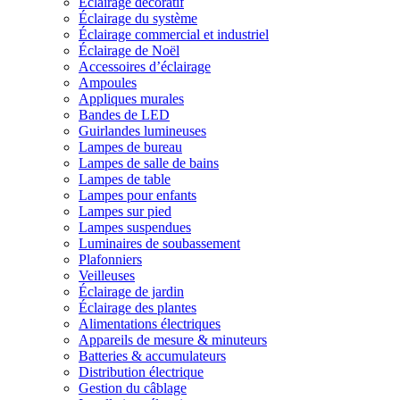
Éclairage décoratif
Éclairage du système
Éclairage commercial et industriel
Éclairage de Noël
Accessoires d’éclairage
Ampoules
Appliques murales
Bandes de LED
Guirlandes lumineuses
Lampes de bureau
Lampes de salle de bains
Lampes de table
Lampes pour enfants
Lampes sur pied
Lampes suspendues
Luminaires de soubassement
Plafonniers
Veilleuses
Éclairage de jardin
Éclairage des plantes
Alimentations électriques
Appareils de mesure & minuteurs
Batteries & accumulateurs
Distribution électrique
Gestion du câblage