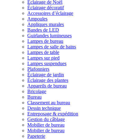
Éclairage de Noël
Éclairage décoratif
Accessoires d’éclairage
Ampoules
Appliques murales
Bandes de LED
Guirlandes lumineuses
Lampes de bureau
Lampes de salle de bains
Lampes de table
Lampes sur pied
Lampes suspendues
Plafonniers
Éclairage de jardin
Éclairage des plantes
Appareils de bureau
Bricolage
Bureau
Classement au bureau
Dessin technique
Entreposage & expédition
Gestion du câblage
Mobilier de bureau
Mobilier de bureau
Papeterie