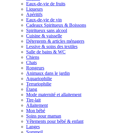
Eaux-de-vie de fruits
Liqueurs
Apéritifs
Eaux-de-vie de vin
Cadeaux Spiritueux & Boissons
Spiritueux sans alcool
Cuisine & vaisselle
Détergents & articles ménagers
Lessive & soins des textiles
Salle de bains & WC
Chiens
Chats
Rongeurs
Animaux dans le jardin
Aquariophilie
Terrariophilie
Étang
Mode maternité et allaitement
Tire-lait
Allaitement
Mon bébé
Soins pour maman
Vêtements pour bébé & enfant
Langes
Sommeil