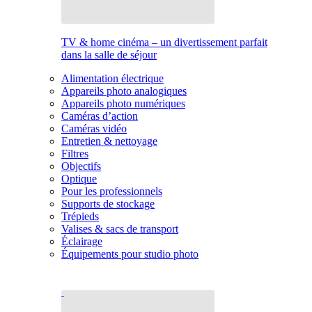
TV & home cinéma – un divertissement parfait
dans la salle de séjour
Alimentation électrique
Appareils photo analogiques
Appareils photo numériques
Caméras d’action
Caméras vidéo
Entretien & nettoyage
Filtres
Objectifs
Optique
Pour les professionnels
Supports de stockage
Trépieds
Valises & sacs de transport
Éclairage
Équipements pour studio photo