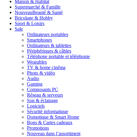
Maison & Habitat
Supermarché & Famille
Nouveau
Beauté & Santé
Bricolage & Hobby
Sport & Loisirs
Sale
Ordinateurs portables
Smartphones
Ordinateurs & tablettes
Périphériques & câbles
Téléphone portable et téléphonie
Wearables
TV & home cinéma
Photo & vidéo
Audio
Gaming
Composants PC
Réseau & serveurs
Son & éclairage
Logiciels
Sécurité informatique
Domotique & Smart Home
Bons & Cartes cadeaux
Promotions
Nouveau dans l’assortiment