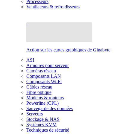
Processeurs
Ventilateurs & refroidisseurs
Action sur les cartes graphiques de Gigabyte
ASI
Armoires pour serveur
Caméras réseau
Composants LAN
Composants Wi-Fi
Câbles réseau
Fibre optique
Modems & routeurs
Powerline (CPL)
Sauvegarde des données
Serveurs
Stockage & NAS
Systèmes KVM
Techniques de sécurité