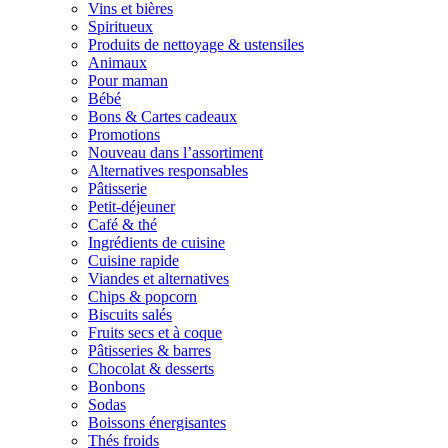
Vins et bières
Spiritueux
Produits de nettoyage & ustensiles
Animaux
Pour maman
Bébé
Bons & Cartes cadeaux
Promotions
Nouveau dans l’assortiment
Alternatives responsables
Pâtisserie
Petit-déjeuner
Café & thé
Ingrédients de cuisine
Cuisine rapide
Viandes et alternatives
Chips & popcorn
Biscuits salés
Fruits secs et à coque
Pâtisseries & barres
Chocolat & desserts
Bonbons
Sodas
Boissons énergisantes
Thés froids