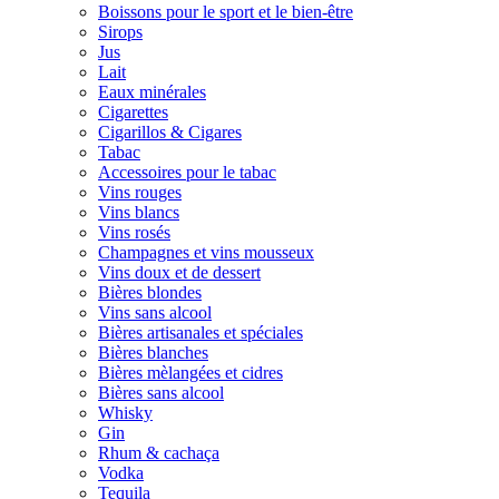
Boissons pour le sport et le bien-être
Sirops
Jus
Lait
Eaux minérales
Cigarettes
Cigarillos & Cigares
Tabac
Accessoires pour le tabac
Vins rouges
Vins blancs
Vins rosés
Champagnes et vins mousseux
Vins doux et de dessert
Bières blondes
Vins sans alcool
Bières artisanales et spéciales
Bières blanches
Bières mèlangées et cidres
Bières sans alcool
Whisky
Gin
Rhum & cachaça
Vodka
Tequila