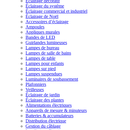
Éclairage décoratif
Éclairage du système
Éclairage commercial et industriel
Éclairage de Noël
Accessoires d’éclairage
Ampoules
Appliques murales
Bandes de LED
Guirlandes lumineuses
Lampes de bureau
Lampes de salle de bains
Lampes de table
Lampes pour enfants
Lampes sur pied
Lampes suspendues
Luminaires de soubassement
Plafonniers
Veilleuses
Éclairage de jardin
Éclairage des plantes
Alimentations électriques
Appareils de mesure & minuteurs
Batteries & accumulateurs
Distribution électrique
Gestion du câblage