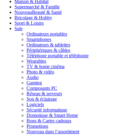
Maison & Habitat
Supermarché & Famille
Nouveau
Beauté & Santé
Bricolage & Hobby
Sport & Loisirs
Sale
Ordinateurs portables
Smartphones
Ordinateurs & tablettes
Périphériques & câbles
Téléphone portable et téléphonie
Wearables
TV & home cinéma
Photo & vidéo
Audio
Gaming
Composants PC
Réseau & serveurs
Son & éclairage
Logiciels
Sécurité informatique
Domotique & Smart Home
Bons & Cartes cadeaux
Promotions
Nouveau dans l’assortiment