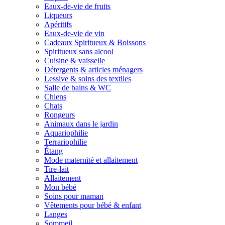
Eaux-de-vie de fruits
Liqueurs
Apéritifs
Eaux-de-vie de vin
Cadeaux Spiritueux & Boissons
Spiritueux sans alcool
Cuisine & vaisselle
Détergents & articles ménagers
Lessive & soins des textiles
Salle de bains & WC
Chiens
Chats
Rongeurs
Animaux dans le jardin
Aquariophilie
Terrariophilie
Étang
Mode maternité et allaitement
Tire-lait
Allaitement
Mon bébé
Soins pour maman
Vêtements pour bébé & enfant
Langes
Sommeil