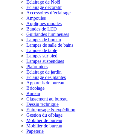
Éclairage de Noël
Éclairage décoratif
Accessoires d’éclairage
Ampoules
Appliques murales
Bandes de LED
Guirlandes lumineuses
Lampes de bureau
Lampes de salle de bains
Lampes de table
Lampes sur pied
Lampes suspendues
Plafonniers
Éclairage de jardin
Éclairage des plantes
Appareils de bureau
Bricolage
Bureau
Classement au bureau
Dessin technique
Entreposage & expédition
Gestion du câblage
Mobilier de bureau
Mobilier de bureau
Papeterie