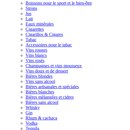
Boissons pour le sport et le bien-être
Sirops
Jus
Lait
Eaux minérales
Cigarettes
Cigarillos & Cigares
Tabac
Accessoires pour le tabac
Vins rouges
Vins blancs
Vins rosés
Champagnes et vins mousseux
Vins doux et de dessert
Bières blondes
Vins sans alcool
Bières artisanales et spéciales
Bières blanches
Bières mèlangées et cidres
Bières sans alcool
Whisky
Gin
Rhum & cachaça
Vodka
Tequila