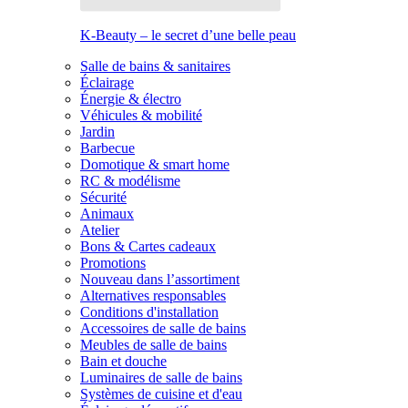
K-Beauty – le secret d’une belle peau
Salle de bains & sanitaires
Éclairage
Énergie & électro
Véhicules & mobilité
Jardin
Barbecue
Domotique & smart home
RC & modélisme
Sécurité
Animaux
Atelier
Bons & Cartes cadeaux
Promotions
Nouveau dans l’assortiment
Alternatives responsables
Conditions d'installation
Accessoires de salle de bains
Meubles de salle de bains
Bain et douche
Luminaires de salle de bains
Systèmes de cuisine et d'eau