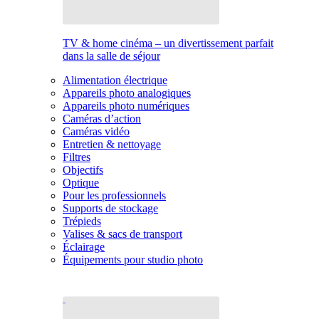
TV & home cinéma – un divertissement parfait
dans la salle de séjour
Alimentation électrique
Appareils photo analogiques
Appareils photo numériques
Caméras d’action
Caméras vidéo
Entretien & nettoyage
Filtres
Objectifs
Optique
Pour les professionnels
Supports de stockage
Trépieds
Valises & sacs de transport
Éclairage
Équipements pour studio photo