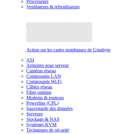
Processeurs
Ventilateurs & refroidisseurs
Action sur les cartes graphiques de Gigabyte
ASI
Armoires pour serveur
Caméras réseau
Composants LAN
Composants Wi-Fi
Câbles réseau
Fibre optique
Modems & routeurs
Powerline (CPL)
Sauvegarde des données
Serveurs
Stockage & NAS
Systèmes KVM
Techniques de sécurité