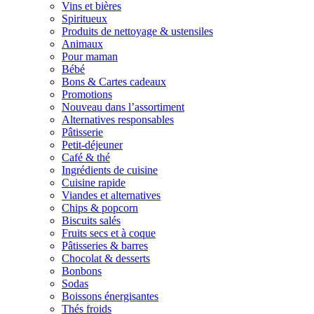
Vins et bières
Spiritueux
Produits de nettoyage & ustensiles
Animaux
Pour maman
Bébé
Bons & Cartes cadeaux
Promotions
Nouveau dans l’assortiment
Alternatives responsables
Pâtisserie
Petit-déjeuner
Café & thé
Ingrédients de cuisine
Cuisine rapide
Viandes et alternatives
Chips & popcorn
Biscuits salés
Fruits secs et à coque
Pâtisseries & barres
Chocolat & desserts
Bonbons
Sodas
Boissons énergisantes
Thés froids