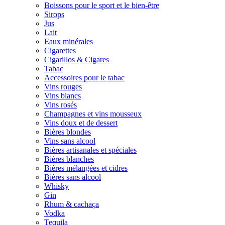
Boissons pour le sport et le bien-être
Sirops
Jus
Lait
Eaux minérales
Cigarettes
Cigarillos & Cigares
Tabac
Accessoires pour le tabac
Vins rouges
Vins blancs
Vins rosés
Champagnes et vins mousseux
Vins doux et de dessert
Bières blondes
Vins sans alcool
Bières artisanales et spéciales
Bières blanches
Bières mèlangées et cidres
Bières sans alcool
Whisky
Gin
Rhum & cachaça
Vodka
Tequila