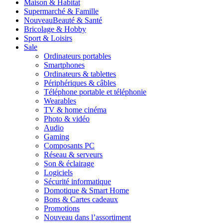
Maison & Habitat
Supermarché & Famille
Nouveau
Beauté & Santé
Bricolage & Hobby
Sport & Loisirs
Sale
Ordinateurs portables
Smartphones
Ordinateurs & tablettes
Périphériques & câbles
Téléphone portable et téléphonie
Wearables
TV & home cinéma
Photo & vidéo
Audio
Gaming
Composants PC
Réseau & serveurs
Son & éclairage
Logiciels
Sécurité informatique
Domotique & Smart Home
Bons & Cartes cadeaux
Promotions
Nouveau dans l’assortiment