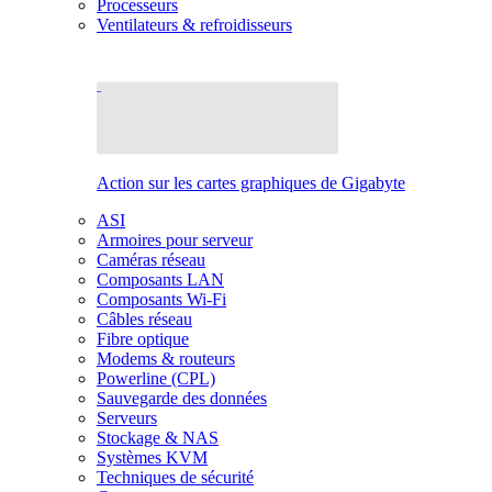
Processeurs
Ventilateurs & refroidisseurs
Action sur les cartes graphiques de Gigabyte
ASI
Armoires pour serveur
Caméras réseau
Composants LAN
Composants Wi-Fi
Câbles réseau
Fibre optique
Modems & routeurs
Powerline (CPL)
Sauvegarde des données
Serveurs
Stockage & NAS
Systèmes KVM
Techniques de sécurité