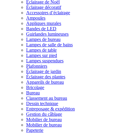
Éclairage de Noël
Éclairage décoratif
Accessoires d’éclairage
Ampoules
Appliques murales
Bandes de LED
Guirlandes lumineuses
Lampes de bureau
Lampes de salle de bains
Lampes de table
Lampes sur pied
Lampes suspendues
Plafonniers
Éclairage de jardin
Éclairage des plantes
Appareils de bureau
Bricolage
Bureau
Classement au bureau
Dessin technique
Entreposage & expédition
Gestion du câblage
Mobilier de bureau
Mobilier de bureau
Papeterie