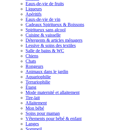
Eaux-de-vie de fruits
Liqueurs
Apéritifs
Eaux-de-vie de vin
Cadeaux Spiritueux & Boissons
Spiritueux sans alcool
Cuisine & vaisselle
Détergents & articles ménagers
Lessive & soins des textiles
Salle de bains & WC
Chiens
Chats
Rongeurs
Animaux dans le jardin
Aquariophilie
Terrariophilie
Étang
Mode maternité et allaitement
Tire-lait
Allaitement
Mon bébé
Soins pour maman
Vêtements pour bébé & enfant
Langes
Sommeil