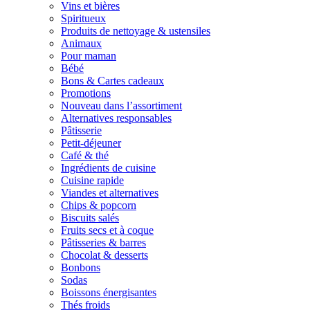
Vins et bières
Spiritueux
Produits de nettoyage & ustensiles
Animaux
Pour maman
Bébé
Bons & Cartes cadeaux
Promotions
Nouveau dans l’assortiment
Alternatives responsables
Pâtisserie
Petit-déjeuner
Café & thé
Ingrédients de cuisine
Cuisine rapide
Viandes et alternatives
Chips & popcorn
Biscuits salés
Fruits secs et à coque
Pâtisseries & barres
Chocolat & desserts
Bonbons
Sodas
Boissons énergisantes
Thés froids