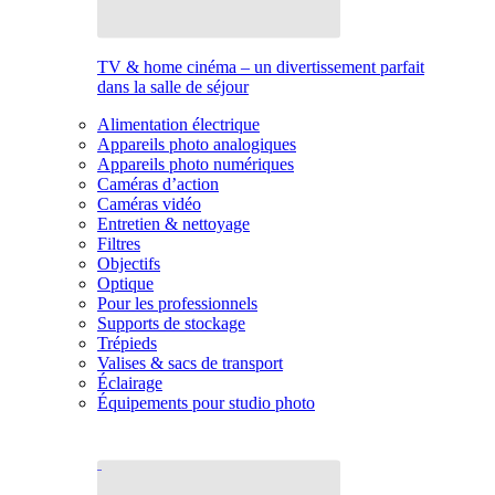
TV & home cinéma – un divertissement parfait
dans la salle de séjour
Alimentation électrique
Appareils photo analogiques
Appareils photo numériques
Caméras d’action
Caméras vidéo
Entretien & nettoyage
Filtres
Objectifs
Optique
Pour les professionnels
Supports de stockage
Trépieds
Valises & sacs de transport
Éclairage
Équipements pour studio photo