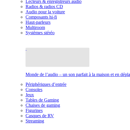
Lecteurs & enregistreurs audio
Radios & radios CD
Audio pour la voiture
Composants hi-fi
Haut-parleurs
Multiroom
Systèmes stéréo
Monde de l’audio – un son parfait à la maison et en dép
Périphériques d’entrée
Consoles
Jeux
Tables de Gaming
Chaises de gaming
Figurines
Casques de RV
Streaming