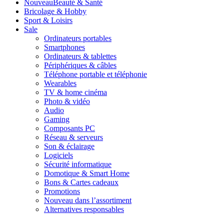
Nouveau
Beauté & Santé
Bricolage & Hobby
Sport & Loisirs
Sale
Ordinateurs portables
Smartphones
Ordinateurs & tablettes
Périphériques & câbles
Téléphone portable et téléphonie
Wearables
TV & home cinéma
Photo & vidéo
Audio
Gaming
Composants PC
Réseau & serveurs
Son & éclairage
Logiciels
Sécurité informatique
Domotique & Smart Home
Bons & Cartes cadeaux
Promotions
Nouveau dans l’assortiment
Alternatives responsables