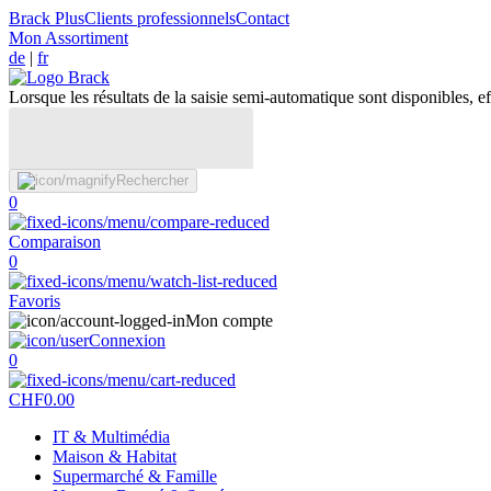
Brack Plus
Clients professionnels
Contact
Mon Assortiment
de
|
fr
Lorsque les résultats de la saisie semi-automatique sont disponibles, eff
Rechercher
0
Comparaison
0
Favoris
Mon compte
Connexion
0
CHF
0.00
IT & Multimédia
Maison & Habitat
Supermarché & Famille