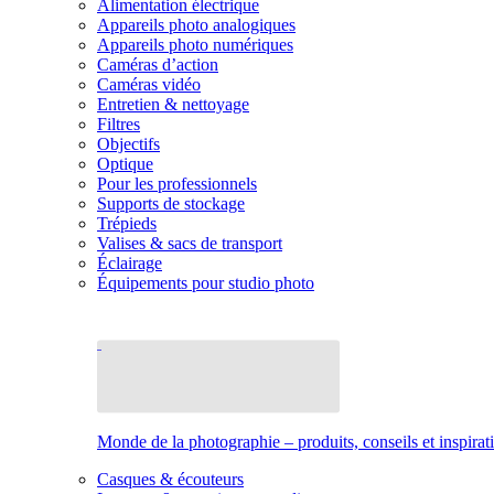
Alimentation électrique
Appareils photo analogiques
Appareils photo numériques
Caméras d’action
Caméras vidéo
Entretien & nettoyage
Filtres
Objectifs
Optique
Pour les professionnels
Supports de stockage
Trépieds
Valises & sacs de transport
Éclairage
Équipements pour studio photo
Monde de la photographie – produits, conseils et inspirat
Casques & écouteurs