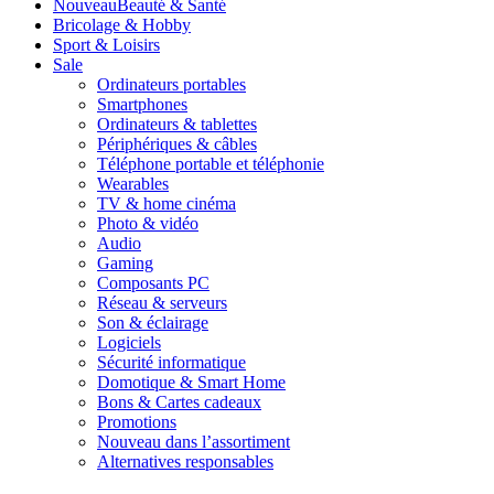
Nouveau
Beauté & Santé
Bricolage & Hobby
Sport & Loisirs
Sale
Ordinateurs portables
Smartphones
Ordinateurs & tablettes
Périphériques & câbles
Téléphone portable et téléphonie
Wearables
TV & home cinéma
Photo & vidéo
Audio
Gaming
Composants PC
Réseau & serveurs
Son & éclairage
Logiciels
Sécurité informatique
Domotique & Smart Home
Bons & Cartes cadeaux
Promotions
Nouveau dans l’assortiment
Alternatives responsables