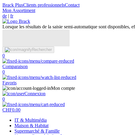
Brack Plus
Clients professionnels
Contact
Mon Assortiment
de
|
fr
Lorsque les résultats de la saisie semi-automatique sont disponibles, eff
Rechercher
0
Comparaison
0
Favoris
Mon compte
Connexion
0
CHF
0.00
IT & Multimédia
Maison & Habitat
Supermarché & Famille