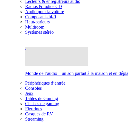
Lecteurs & enregistreurs audio
Radios & radios CD
Audio pour la voiture
Composants hi-fi
Haut-parleurs
Multiroom
Systèmes stéréo
Monde de l’audio – un son parfait à la maison et en dép
Périphériques d’entrée
Consoles
Jeux
Tables de Gaming
Chaises de gaming
Figurines
Casques de RV
Streaming