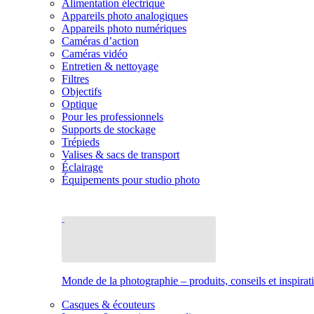
Alimentation électrique
Appareils photo analogiques
Appareils photo numériques
Caméras d’action
Caméras vidéo
Entretien & nettoyage
Filtres
Objectifs
Optique
Pour les professionnels
Supports de stockage
Trépieds
Valises & sacs de transport
Éclairage
Équipements pour studio photo
Monde de la photographie – produits, conseils et inspirat
Casques & écouteurs