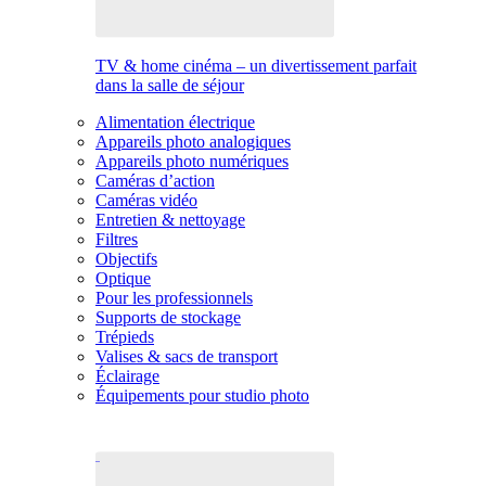
TV & home cinéma – un divertissement parfait
dans la salle de séjour
Alimentation électrique
Appareils photo analogiques
Appareils photo numériques
Caméras d’action
Caméras vidéo
Entretien & nettoyage
Filtres
Objectifs
Optique
Pour les professionnels
Supports de stockage
Trépieds
Valises & sacs de transport
Éclairage
Équipements pour studio photo