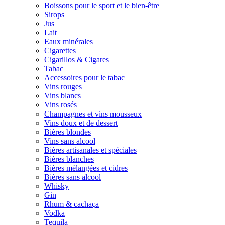
Boissons pour le sport et le bien-être
Sirops
Jus
Lait
Eaux minérales
Cigarettes
Cigarillos & Cigares
Tabac
Accessoires pour le tabac
Vins rouges
Vins blancs
Vins rosés
Champagnes et vins mousseux
Vins doux et de dessert
Bières blondes
Vins sans alcool
Bières artisanales et spéciales
Bières blanches
Bières mèlangées et cidres
Bières sans alcool
Whisky
Gin
Rhum & cachaça
Vodka
Tequila