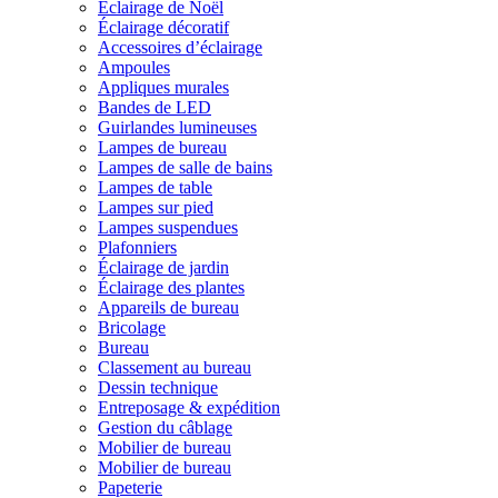
Éclairage de Noël
Éclairage décoratif
Accessoires d’éclairage
Ampoules
Appliques murales
Bandes de LED
Guirlandes lumineuses
Lampes de bureau
Lampes de salle de bains
Lampes de table
Lampes sur pied
Lampes suspendues
Plafonniers
Éclairage de jardin
Éclairage des plantes
Appareils de bureau
Bricolage
Bureau
Classement au bureau
Dessin technique
Entreposage & expédition
Gestion du câblage
Mobilier de bureau
Mobilier de bureau
Papeterie