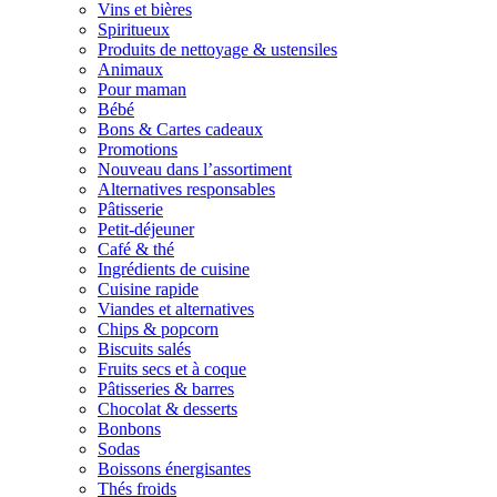
Vins et bières
Spiritueux
Produits de nettoyage & ustensiles
Animaux
Pour maman
Bébé
Bons & Cartes cadeaux
Promotions
Nouveau dans l’assortiment
Alternatives responsables
Pâtisserie
Petit-déjeuner
Café & thé
Ingrédients de cuisine
Cuisine rapide
Viandes et alternatives
Chips & popcorn
Biscuits salés
Fruits secs et à coque
Pâtisseries & barres
Chocolat & desserts
Bonbons
Sodas
Boissons énergisantes
Thés froids