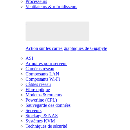
Processeurs
Ventilateurs & refroidisseurs
Action sur les cartes graphiques de Gigabyte
ASI
Armoires pour serveur
Caméras réseau
Composants LAN
Composants Wi-Fi
Câbles réseau
Fibre optique
Modems & routeurs
Powerline (CPL)
Sauvegarde des données
Serveurs
Stockage & NAS
Systèmes KVM
Techniques de sécurité