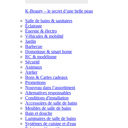
K-Beauty – le secret d’une belle peau
Salle de bains & sanitaires
Éclairage
Énergie & électro
Véhicules & mobilité
Jardin
Barbecue
Domotique & smart home
RC & modélisme
Sécurité
Animaux
Atelier
Bons & Cartes cadeaux
Promotions
Nouveau dans l’assortiment
Alternatives responsables
Conditions d'installation
Accessoires de salle de bains
Meubles de salle de bains
Bain et douche
Luminaires de salle de bains
Systèmes de cuisine et d'eau