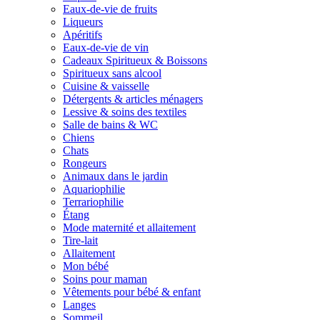
Eaux-de-vie de fruits
Liqueurs
Apéritifs
Eaux-de-vie de vin
Cadeaux Spiritueux & Boissons
Spiritueux sans alcool
Cuisine & vaisselle
Détergents & articles ménagers
Lessive & soins des textiles
Salle de bains & WC
Chiens
Chats
Rongeurs
Animaux dans le jardin
Aquariophilie
Terrariophilie
Étang
Mode maternité et allaitement
Tire-lait
Allaitement
Mon bébé
Soins pour maman
Vêtements pour bébé & enfant
Langes
Sommeil