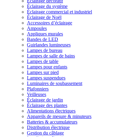
Éclairage décoratif
Éclairage du système
Éclairage commercial et industriel
Éclairage de Noël
Accessoires d’éclairage
Ampoules
Appliques murales
Bandes de LED
Guirlandes lumineuses
Lampes de bureau
Lampes de salle de bains
Lampes de table
Lampes pour enfants
Lampes sur pied
Lampes suspendues
Luminaires de soubassement
Plafonniers
Veilleuses
Éclairage de jardin
Éclairage des plantes
Alimentations électriques
Appareils de mesure & minuteurs
Batteries & accumulateurs
Distribution électrique
Gestion du câblage