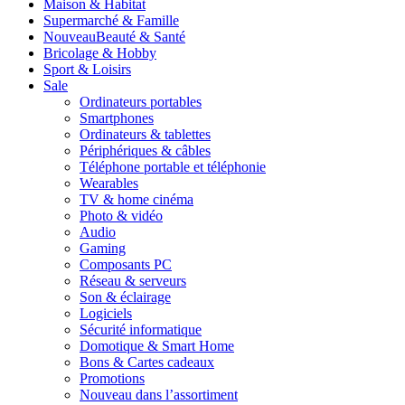
Maison & Habitat
Supermarché & Famille
Nouveau
Beauté & Santé
Bricolage & Hobby
Sport & Loisirs
Sale
Ordinateurs portables
Smartphones
Ordinateurs & tablettes
Périphériques & câbles
Téléphone portable et téléphonie
Wearables
TV & home cinéma
Photo & vidéo
Audio
Gaming
Composants PC
Réseau & serveurs
Son & éclairage
Logiciels
Sécurité informatique
Domotique & Smart Home
Bons & Cartes cadeaux
Promotions
Nouveau dans l’assortiment