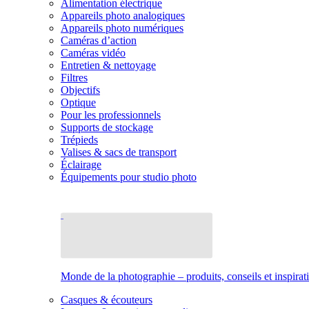
Alimentation électrique
Appareils photo analogiques
Appareils photo numériques
Caméras d’action
Caméras vidéo
Entretien & nettoyage
Filtres
Objectifs
Optique
Pour les professionnels
Supports de stockage
Trépieds
Valises & sacs de transport
Éclairage
Équipements pour studio photo
Monde de la photographie – produits, conseils et inspirat
Casques & écouteurs