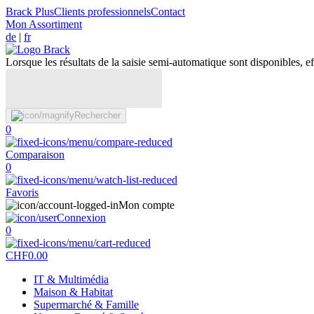
Brack Plus
Clients professionnels
Contact
Mon Assortiment
de
|
fr
Lorsque les résultats de la saisie semi-automatique sont disponibles, eff
Rechercher
0
Comparaison
0
Favoris
Mon compte
Connexion
0
CHF
0.00
IT & Multimédia
Maison & Habitat
Supermarché & Famille