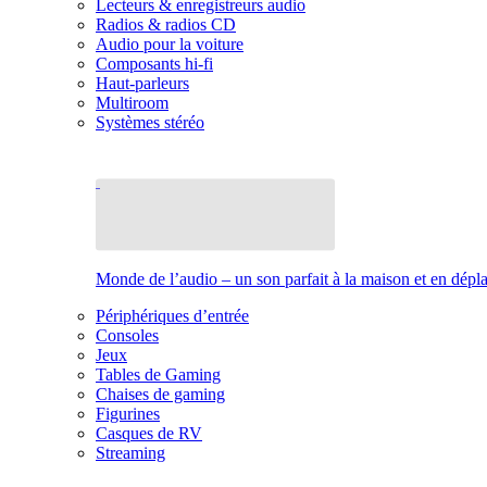
Lecteurs & enregistreurs audio
Radios & radios CD
Audio pour la voiture
Composants hi-fi
Haut-parleurs
Multiroom
Systèmes stéréo
Monde de l’audio – un son parfait à la maison et en dép
Périphériques d’entrée
Consoles
Jeux
Tables de Gaming
Chaises de gaming
Figurines
Casques de RV
Streaming