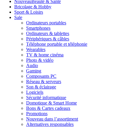
Nouveau
Beauté & Santé
Bricolage & Hobby
Sport & Loisirs
Sale
Ordinateurs portables
Smartphones
Ordinateurs & tablettes
Périphériques & câbles
Téléphone portable et téléphonie
Wearables
TV & home cinéma
Photo & vidéo
Audio
Gaming
Composants PC
Réseau & serveurs
Son & éclairage
Logiciels
Sécurité informatique
Domotique & Smart Home
Bons & Cartes cadeaux
Promotions
Nouveau dans l’assortiment
Alternatives responsables