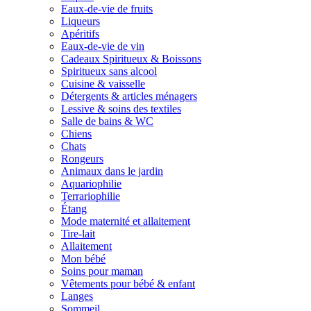
Eaux-de-vie de fruits
Liqueurs
Apéritifs
Eaux-de-vie de vin
Cadeaux Spiritueux & Boissons
Spiritueux sans alcool
Cuisine & vaisselle
Détergents & articles ménagers
Lessive & soins des textiles
Salle de bains & WC
Chiens
Chats
Rongeurs
Animaux dans le jardin
Aquariophilie
Terrariophilie
Étang
Mode maternité et allaitement
Tire-lait
Allaitement
Mon bébé
Soins pour maman
Vêtements pour bébé & enfant
Langes
Sommeil