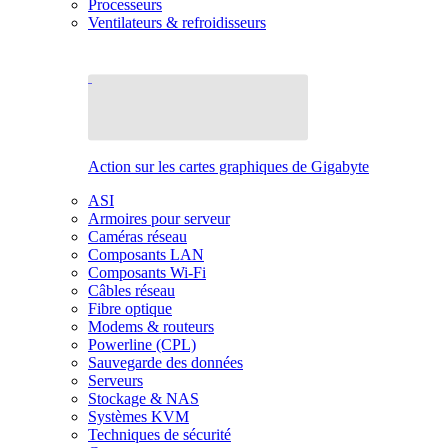
Processeurs
Ventilateurs & refroidisseurs
Action sur les cartes graphiques de Gigabyte
ASI
Armoires pour serveur
Caméras réseau
Composants LAN
Composants Wi-Fi
Câbles réseau
Fibre optique
Modems & routeurs
Powerline (CPL)
Sauvegarde des données
Serveurs
Stockage & NAS
Systèmes KVM
Techniques de sécurité