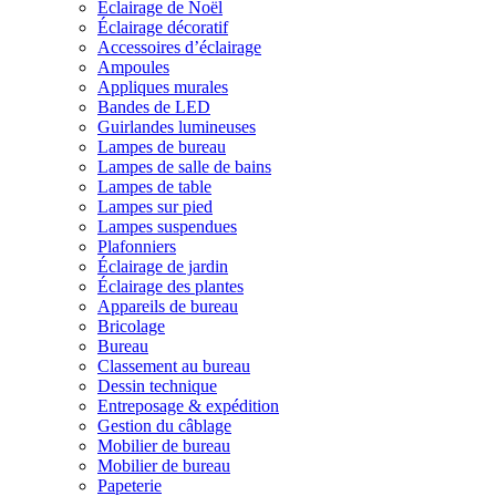
Éclairage de Noël
Éclairage décoratif
Accessoires d’éclairage
Ampoules
Appliques murales
Bandes de LED
Guirlandes lumineuses
Lampes de bureau
Lampes de salle de bains
Lampes de table
Lampes sur pied
Lampes suspendues
Plafonniers
Éclairage de jardin
Éclairage des plantes
Appareils de bureau
Bricolage
Bureau
Classement au bureau
Dessin technique
Entreposage & expédition
Gestion du câblage
Mobilier de bureau
Mobilier de bureau
Papeterie