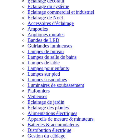
Éclairage décoratif
Éclairage du système
Éclairage commercial et industriel
Éclairage de Noël
Accessoires d’éclairage
Ampoules
Appliques murales
Bandes de LED
Guirlandes lumineuses
Lampes de bureau
Lampes de salle de bains
Lampes de table
Lampes pour enfants
Lampes sur pied
Lampes suspendues
Luminaires de soubassement
Plafonniers
Veilleuses
Éclairage de jardin
Éclairage des plantes
Alimentations électriques
Appareils de mesure & minuteurs
Batteries & accumulateurs
Distribution électrique
Gestion du câblage