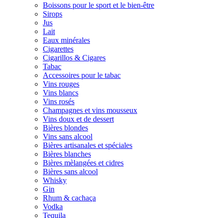
Boissons pour le sport et le bien-être
Sirops
Jus
Lait
Eaux minérales
Cigarettes
Cigarillos & Cigares
Tabac
Accessoires pour le tabac
Vins rouges
Vins blancs
Vins rosés
Champagnes et vins mousseux
Vins doux et de dessert
Bières blondes
Vins sans alcool
Bières artisanales et spéciales
Bières blanches
Bières mèlangées et cidres
Bières sans alcool
Whisky
Gin
Rhum & cachaça
Vodka
Tequila