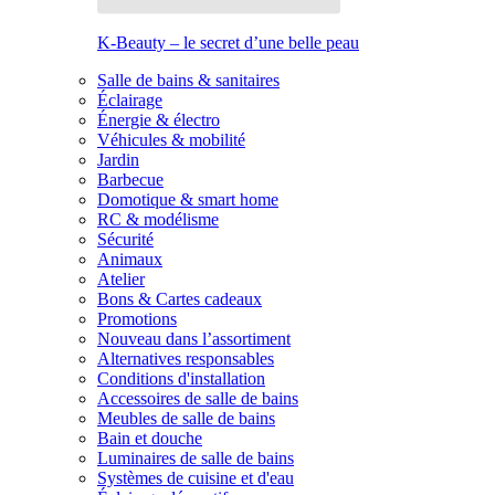
K-Beauty – le secret d’une belle peau
Salle de bains & sanitaires
Éclairage
Énergie & électro
Véhicules & mobilité
Jardin
Barbecue
Domotique & smart home
RC & modélisme
Sécurité
Animaux
Atelier
Bons & Cartes cadeaux
Promotions
Nouveau dans l’assortiment
Alternatives responsables
Conditions d'installation
Accessoires de salle de bains
Meubles de salle de bains
Bain et douche
Luminaires de salle de bains
Systèmes de cuisine et d'eau