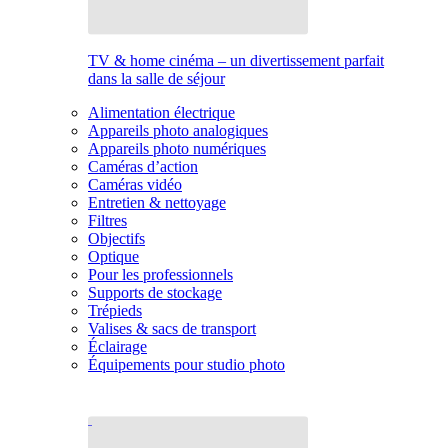
TV & home cinéma – un divertissement parfait
dans la salle de séjour
Alimentation électrique
Appareils photo analogiques
Appareils photo numériques
Caméras d’action
Caméras vidéo
Entretien & nettoyage
Filtres
Objectifs
Optique
Pour les professionnels
Supports de stockage
Trépieds
Valises & sacs de transport
Éclairage
Équipements pour studio photo