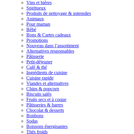
Vins et bières
Spiritueux
Produits de nettoyage & ustensiles
Animaux
Pour maman
Bébé
Bons & Cartes cadeaux
Promotions
Nouveau dans l’assortiment
Alternatives responsables
Pâtisserie
Petit-déjeuner
Café & thé
Ingrédients de cuisine
Cuisine rapide
Viandes et alternatives
Chips & popcorn
Biscuits salés
Fruits secs et à coque
Pâtisseries & barres
Chocolat & desserts
Bonbons
Sodas
Boissons énergisantes
Thés froids