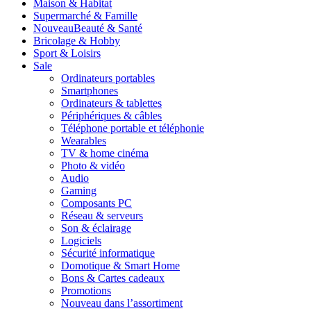
Maison & Habitat
Supermarché & Famille
Nouveau
Beauté & Santé
Bricolage & Hobby
Sport & Loisirs
Sale
Ordinateurs portables
Smartphones
Ordinateurs & tablettes
Périphériques & câbles
Téléphone portable et téléphonie
Wearables
TV & home cinéma
Photo & vidéo
Audio
Gaming
Composants PC
Réseau & serveurs
Son & éclairage
Logiciels
Sécurité informatique
Domotique & Smart Home
Bons & Cartes cadeaux
Promotions
Nouveau dans l’assortiment