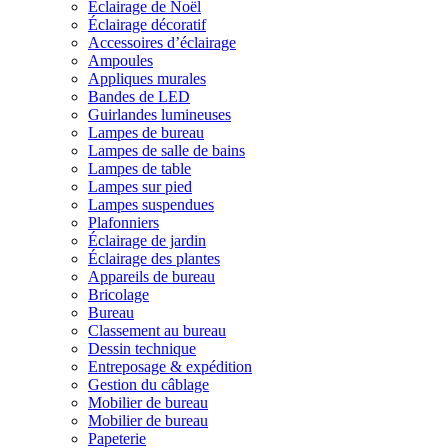
Éclairage de Noël
Éclairage décoratif
Accessoires d’éclairage
Ampoules
Appliques murales
Bandes de LED
Guirlandes lumineuses
Lampes de bureau
Lampes de salle de bains
Lampes de table
Lampes sur pied
Lampes suspendues
Plafonniers
Éclairage de jardin
Éclairage des plantes
Appareils de bureau
Bricolage
Bureau
Classement au bureau
Dessin technique
Entreposage & expédition
Gestion du câblage
Mobilier de bureau
Mobilier de bureau
Papeterie