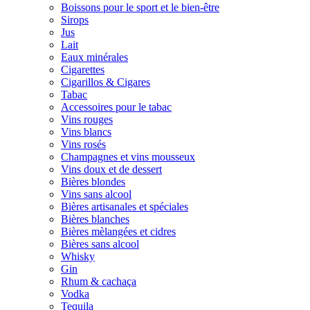
Boissons pour le sport et le bien-être
Sirops
Jus
Lait
Eaux minérales
Cigarettes
Cigarillos & Cigares
Tabac
Accessoires pour le tabac
Vins rouges
Vins blancs
Vins rosés
Champagnes et vins mousseux
Vins doux et de dessert
Bières blondes
Vins sans alcool
Bières artisanales et spéciales
Bières blanches
Bières mèlangées et cidres
Bières sans alcool
Whisky
Gin
Rhum & cachaça
Vodka
Tequila