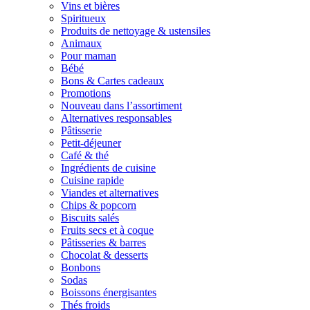
Vins et bières
Spiritueux
Produits de nettoyage & ustensiles
Animaux
Pour maman
Bébé
Bons & Cartes cadeaux
Promotions
Nouveau dans l’assortiment
Alternatives responsables
Pâtisserie
Petit-déjeuner
Café & thé
Ingrédients de cuisine
Cuisine rapide
Viandes et alternatives
Chips & popcorn
Biscuits salés
Fruits secs et à coque
Pâtisseries & barres
Chocolat & desserts
Bonbons
Sodas
Boissons énergisantes
Thés froids