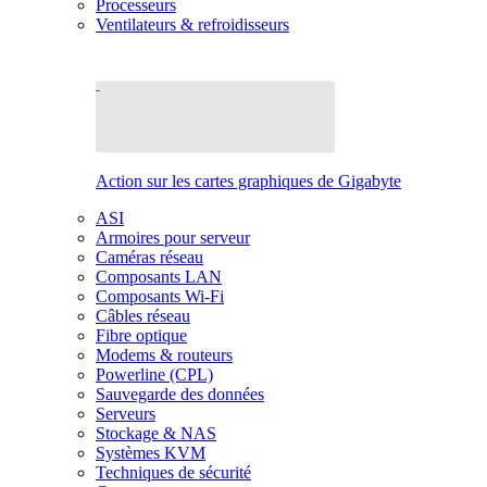
Processeurs
Ventilateurs & refroidisseurs
Action sur les cartes graphiques de Gigabyte
ASI
Armoires pour serveur
Caméras réseau
Composants LAN
Composants Wi-Fi
Câbles réseau
Fibre optique
Modems & routeurs
Powerline (CPL)
Sauvegarde des données
Serveurs
Stockage & NAS
Systèmes KVM
Techniques de sécurité