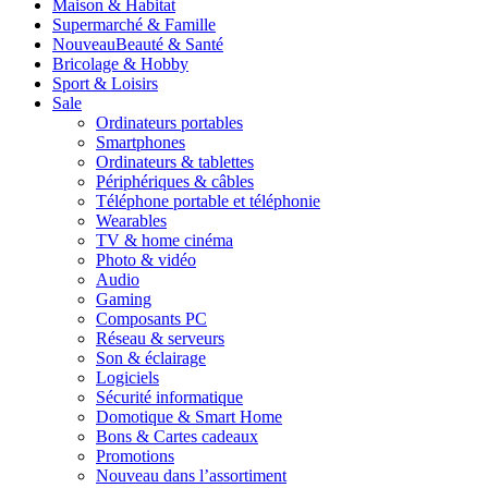
Maison & Habitat
Supermarché & Famille
Nouveau
Beauté & Santé
Bricolage & Hobby
Sport & Loisirs
Sale
Ordinateurs portables
Smartphones
Ordinateurs & tablettes
Périphériques & câbles
Téléphone portable et téléphonie
Wearables
TV & home cinéma
Photo & vidéo
Audio
Gaming
Composants PC
Réseau & serveurs
Son & éclairage
Logiciels
Sécurité informatique
Domotique & Smart Home
Bons & Cartes cadeaux
Promotions
Nouveau dans l’assortiment