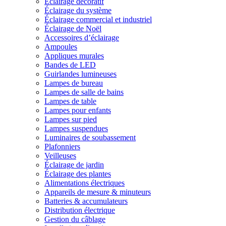
Éclairage décoratif
Éclairage du système
Éclairage commercial et industriel
Éclairage de Noël
Accessoires d’éclairage
Ampoules
Appliques murales
Bandes de LED
Guirlandes lumineuses
Lampes de bureau
Lampes de salle de bains
Lampes de table
Lampes pour enfants
Lampes sur pied
Lampes suspendues
Luminaires de soubassement
Plafonniers
Veilleuses
Éclairage de jardin
Éclairage des plantes
Alimentations électriques
Appareils de mesure & minuteurs
Batteries & accumulateurs
Distribution électrique
Gestion du câblage