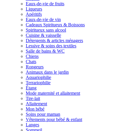
Eaux-de-vie de fruits
Liqueurs
Apéritifs
Eaux-de-vie de vin
Cadeaux Spiritueux & Boissons
Spiritueux sans alcool
Cuisine & vaisselle
Détergents & articles ménagers
Lessive & soins des textiles
Salle de bains & WC
Chiens
Chats
Rongeurs
Animaux dans le jardin
Aquariophilie
Terrariophilie
Étang
Mode maternité et allaitement
Tire-lait
Allaitement
Mon bébé
Soins pour maman
Vêtements pour bébé & enfant
Langes
Sommeil