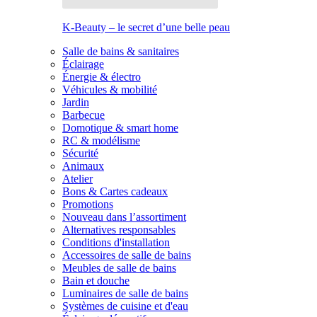
K-Beauty – le secret d’une belle peau
Salle de bains & sanitaires
Éclairage
Énergie & électro
Véhicules & mobilité
Jardin
Barbecue
Domotique & smart home
RC & modélisme
Sécurité
Animaux
Atelier
Bons & Cartes cadeaux
Promotions
Nouveau dans l’assortiment
Alternatives responsables
Conditions d'installation
Accessoires de salle de bains
Meubles de salle de bains
Bain et douche
Luminaires de salle de bains
Systèmes de cuisine et d'eau