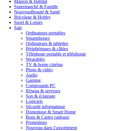
Maison & Habitat
Supermarché & Famille
Nouveau
Beauté & Santé
Bricolage & Hobby
Sport & Loisirs
Sale
Ordinateurs portables
Smartphones
Ordinateurs & tablettes
Périphériques & câbles
Téléphone portable et téléphonie
Wearables
TV & home cinéma
Photo & vidéo
Audio
Gaming
Composants PC
Réseau & serveurs
Son & éclairage
Logiciels
Sécurité informatique
Domotique & Smart Home
Bons & Cartes cadeaux
Promotions
Nouveau dans l’assortiment