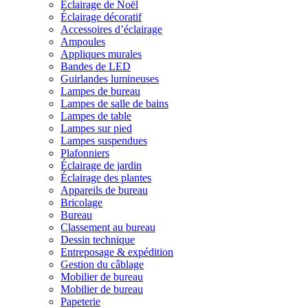
Éclairage de Noël
Éclairage décoratif
Accessoires d’éclairage
Ampoules
Appliques murales
Bandes de LED
Guirlandes lumineuses
Lampes de bureau
Lampes de salle de bains
Lampes de table
Lampes sur pied
Lampes suspendues
Plafonniers
Éclairage de jardin
Éclairage des plantes
Appareils de bureau
Bricolage
Bureau
Classement au bureau
Dessin technique
Entreposage & expédition
Gestion du câblage
Mobilier de bureau
Mobilier de bureau
Papeterie