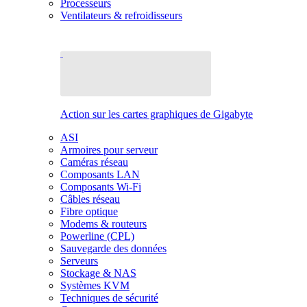
Processeurs
Ventilateurs & refroidisseurs
Action sur les cartes graphiques de Gigabyte
ASI
Armoires pour serveur
Caméras réseau
Composants LAN
Composants Wi-Fi
Câbles réseau
Fibre optique
Modems & routeurs
Powerline (CPL)
Sauvegarde des données
Serveurs
Stockage & NAS
Systèmes KVM
Techniques de sécurité