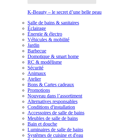
K-Beauty – le secret d’une belle peau
Salle de bains & sanitaires
Éclairage
Énergie & électro
Véhicules & mobilité
Jardin
Barbecue
Domotique & smart home
RC & modélisme
Sécurité
Animaux
Atelier
Bons & Cartes cadeaux
Promotions
Nouveau dans l’assortiment
Alternatives responsables
Conditions d'installation
Accessoires de salle de bains
Meubles de salle de bains
Bain et douche
Luminaires de salle de bains
Systèmes de cuisine et d'eau