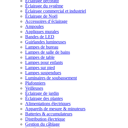
Éclairage décoratif
Éclairage du système
Éclairage commercial et industriel
Éclairage de Noël
Accessoires d’éclairage
Ampoules
Appliques murales
Bandes de LED
Guirlandes lumineuses
Lampes de bureau
Lampes de salle de bains
Lampes de table
Lampes pour enfants
Lampes sur pied
Lampes suspendues
Luminaires de soubassement
Plafonniers
Veilleuses
Éclairage de jardin
Éclairage des plantes
Alimentations électriques
Appareils de mesure & minuteurs
Batteries & accumulateurs
Distribution électrique
Gestion du câblage