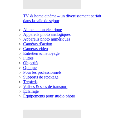
TV & home cinéma – un divertissement parfait
dans la salle de séjour
Alimentation électrique
Appareils photo analogiques
Appareils photo numériques
Caméras d’action
Caméras vidéo
Entretien & nettoyage
Filtres
Objectifs
Optique
Pour les professionnels
Supports de stockage
Trépieds
Valises & sacs de transport
Éclairage
Équipements pour studio photo