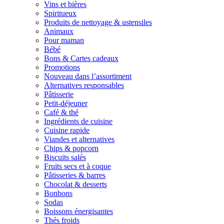
Vins et bières
Spiritueux
Produits de nettoyage & ustensiles
Animaux
Pour maman
Bébé
Bons & Cartes cadeaux
Promotions
Nouveau dans l’assortiment
Alternatives responsables
Pâtisserie
Petit-déjeuner
Café & thé
Ingrédients de cuisine
Cuisine rapide
Viandes et alternatives
Chips & popcorn
Biscuits salés
Fruits secs et à coque
Pâtisseries & barres
Chocolat & desserts
Bonbons
Sodas
Boissons énergisantes
Thés froids