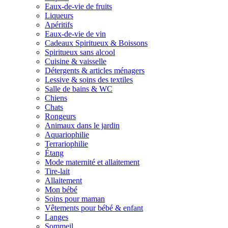
Eaux-de-vie de fruits
Liqueurs
Apéritifs
Eaux-de-vie de vin
Cadeaux Spiritueux & Boissons
Spiritueux sans alcool
Cuisine & vaisselle
Détergents & articles ménagers
Lessive & soins des textiles
Salle de bains & WC
Chiens
Chats
Rongeurs
Animaux dans le jardin
Aquariophilie
Terrariophilie
Étang
Mode maternité et allaitement
Tire-lait
Allaitement
Mon bébé
Soins pour maman
Vêtements pour bébé & enfant
Langes
Sommeil