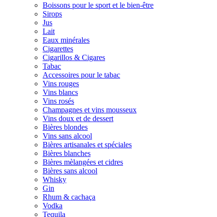
Boissons pour le sport et le bien-être
Sirops
Jus
Lait
Eaux minérales
Cigarettes
Cigarillos & Cigares
Tabac
Accessoires pour le tabac
Vins rouges
Vins blancs
Vins rosés
Champagnes et vins mousseux
Vins doux et de dessert
Bières blondes
Vins sans alcool
Bières artisanales et spéciales
Bières blanches
Bières mèlangées et cidres
Bières sans alcool
Whisky
Gin
Rhum & cachaça
Vodka
Tequila