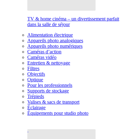
TV & home cinéma – un divertissement parfait
dans la salle de séjour
Alimentation électrique
Appareils photo analogiques
Appareils photo numériques
Caméras d’action
Caméras vidéo
Entretien & nettoyage
Filtres
Objectifs
Optique
Pour les professionnels
Supports de stockage
Trépieds
Valises & sacs de transport
Éclairage
Équipements pour studio photo