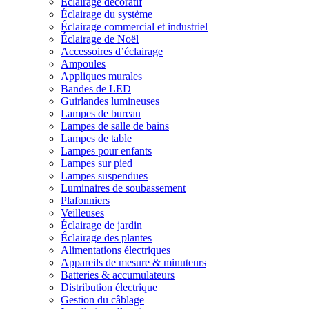
Éclairage décoratif
Éclairage du système
Éclairage commercial et industriel
Éclairage de Noël
Accessoires d’éclairage
Ampoules
Appliques murales
Bandes de LED
Guirlandes lumineuses
Lampes de bureau
Lampes de salle de bains
Lampes de table
Lampes pour enfants
Lampes sur pied
Lampes suspendues
Luminaires de soubassement
Plafonniers
Veilleuses
Éclairage de jardin
Éclairage des plantes
Alimentations électriques
Appareils de mesure & minuteurs
Batteries & accumulateurs
Distribution électrique
Gestion du câblage