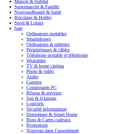
Maison & Habitat
Supermarché & Famille
Nouveau
Beauté & Santé
Bricolage & Hobby
Sport & Loisirs
Sale
Ordinateurs portables
Smartphones
Ordinateurs & tablettes
Périphériques & câbles
Téléphone portable et téléphonie
Wearables
TV & home cinéma
Photo & vidéo
Audio
Gaming
Composants PC
Réseau & serveurs
Son & éclairage
Logiciels
Sécurité informatique
Domotique & Smart Home
Bons & Cartes cadeaux
Promotions
Nouveau dans l’assortiment