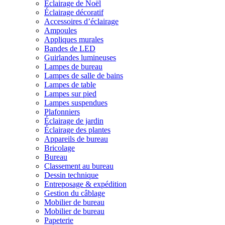
Éclairage de Noël
Éclairage décoratif
Accessoires d’éclairage
Ampoules
Appliques murales
Bandes de LED
Guirlandes lumineuses
Lampes de bureau
Lampes de salle de bains
Lampes de table
Lampes sur pied
Lampes suspendues
Plafonniers
Éclairage de jardin
Éclairage des plantes
Appareils de bureau
Bricolage
Bureau
Classement au bureau
Dessin technique
Entreposage & expédition
Gestion du câblage
Mobilier de bureau
Mobilier de bureau
Papeterie