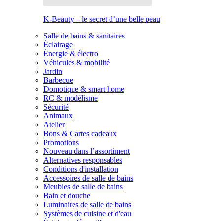
K-Beauty – le secret d’une belle peau
Salle de bains & sanitaires
Éclairage
Énergie & électro
Véhicules & mobilité
Jardin
Barbecue
Domotique & smart home
RC & modélisme
Sécurité
Animaux
Atelier
Bons & Cartes cadeaux
Promotions
Nouveau dans l’assortiment
Alternatives responsables
Conditions d'installation
Accessoires de salle de bains
Meubles de salle de bains
Bain et douche
Luminaires de salle de bains
Systèmes de cuisine et d'eau