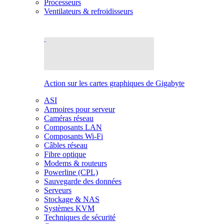
Processeurs
Ventilateurs & refroidisseurs
Action sur les cartes graphiques de Gigabyte
ASI
Armoires pour serveur
Caméras réseau
Composants LAN
Composants Wi-Fi
Câbles réseau
Fibre optique
Modems & routeurs
Powerline (CPL)
Sauvegarde des données
Serveurs
Stockage & NAS
Systèmes KVM
Techniques de sécurité