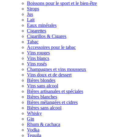
Boissons pour le sport et le bien-être
Sirops
Jus
Lait
Eaux minérales
Cigarettes
Cigarillos & Cigares
Tabac
Accessoires pour le tabac
Vins rouges
Vins blancs
Vins rosés
Champagnes et vins mousseux
Vins doux et de dessert
Bières blondes
Vins sans alcool
Bières artisanales et spéciales
Bières blanches
Bières mèlangées et cidres
Bières sans alcool
Whisky
Gin
Rhum & cachaça
Vodka
Tequila