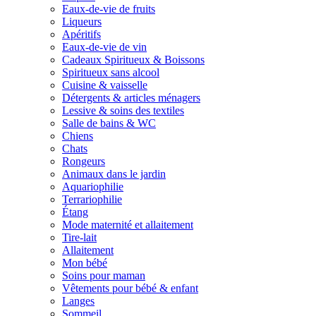
Eaux-de-vie de fruits
Liqueurs
Apéritifs
Eaux-de-vie de vin
Cadeaux Spiritueux & Boissons
Spiritueux sans alcool
Cuisine & vaisselle
Détergents & articles ménagers
Lessive & soins des textiles
Salle de bains & WC
Chiens
Chats
Rongeurs
Animaux dans le jardin
Aquariophilie
Terrariophilie
Étang
Mode maternité et allaitement
Tire-lait
Allaitement
Mon bébé
Soins pour maman
Vêtements pour bébé & enfant
Langes
Sommeil