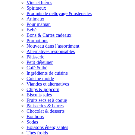
Vins et bières
Spiritueux
Produits de nettoyage & ustensiles
Animaux
Pour maman
Bébé
Bons & Cartes cadeaux
Promotions
Nouveau dans l’assortiment
Alternatives responsables
Pâtisserie
Petit-déjeuner
Café & thé
Ingrédients de cuisine
Cuisine rapide
Viandes et alternatives
Chips & popcorn
Biscuits salés
Fruits secs et à coque
Pâtisseries & barres
Chocolat & desserts
Bonbons
Sodas
Boissons énergisantes
Thés froids