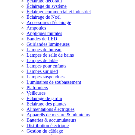
Éclairage décoratif
Éclairage du système
Éclairage commercial et industriel
Éclairage de Noël
Accessoires d’éclairage
Ampoules
Appliques murales
Bandes de LED
Guirlandes lumineuses
Lampes de bureau
Lampes de salle de bains
Lampes de table
Lampes pour enfants
Lampes sur pied
Lampes suspendues
Luminaires de soubassement
Plafonniers
Veilleuses
Éclairage de jardin
Éclairage des plantes
Alimentations électriques
Appareils de mesure & minuteurs
Batteries & accumulateurs
Distribution électrique
Gestion du câblage