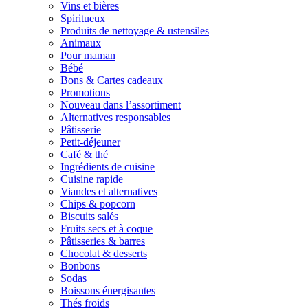
Vins et bières
Spiritueux
Produits de nettoyage & ustensiles
Animaux
Pour maman
Bébé
Bons & Cartes cadeaux
Promotions
Nouveau dans l’assortiment
Alternatives responsables
Pâtisserie
Petit-déjeuner
Café & thé
Ingrédients de cuisine
Cuisine rapide
Viandes et alternatives
Chips & popcorn
Biscuits salés
Fruits secs et à coque
Pâtisseries & barres
Chocolat & desserts
Bonbons
Sodas
Boissons énergisantes
Thés froids