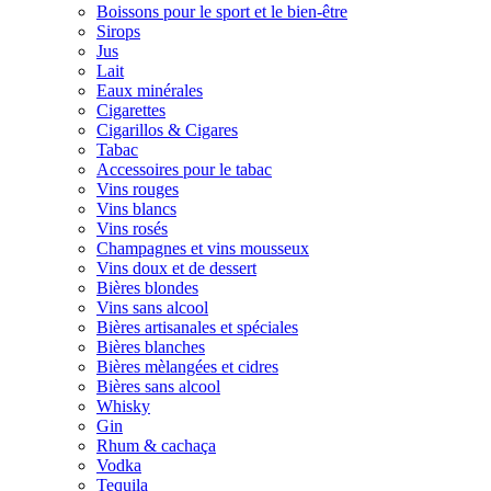
Boissons pour le sport et le bien-être
Sirops
Jus
Lait
Eaux minérales
Cigarettes
Cigarillos & Cigares
Tabac
Accessoires pour le tabac
Vins rouges
Vins blancs
Vins rosés
Champagnes et vins mousseux
Vins doux et de dessert
Bières blondes
Vins sans alcool
Bières artisanales et spéciales
Bières blanches
Bières mèlangées et cidres
Bières sans alcool
Whisky
Gin
Rhum & cachaça
Vodka
Tequila