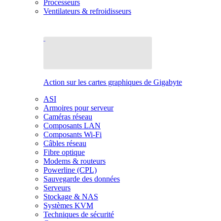
Processeurs
Ventilateurs & refroidisseurs
Action sur les cartes graphiques de Gigabyte
ASI
Armoires pour serveur
Caméras réseau
Composants LAN
Composants Wi-Fi
Câbles réseau
Fibre optique
Modems & routeurs
Powerline (CPL)
Sauvegarde des données
Serveurs
Stockage & NAS
Systèmes KVM
Techniques de sécurité