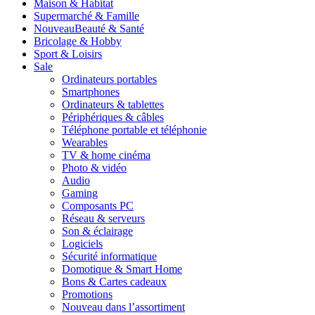
Maison & Habitat
Supermarché & Famille
Nouveau
Beauté & Santé
Bricolage & Hobby
Sport & Loisirs
Sale
Ordinateurs portables
Smartphones
Ordinateurs & tablettes
Périphériques & câbles
Téléphone portable et téléphonie
Wearables
TV & home cinéma
Photo & vidéo
Audio
Gaming
Composants PC
Réseau & serveurs
Son & éclairage
Logiciels
Sécurité informatique
Domotique & Smart Home
Bons & Cartes cadeaux
Promotions
Nouveau dans l’assortiment