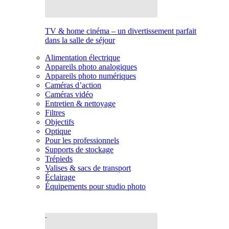
TV & home cinéma – un divertissement parfait
dans la salle de séjour
Alimentation électrique
Appareils photo analogiques
Appareils photo numériques
Caméras d’action
Caméras vidéo
Entretien & nettoyage
Filtres
Objectifs
Optique
Pour les professionnels
Supports de stockage
Trépieds
Valises & sacs de transport
Éclairage
Équipements pour studio photo