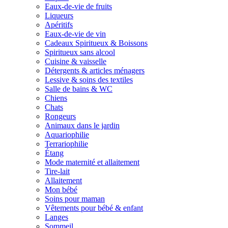
Eaux-de-vie de fruits
Liqueurs
Apéritifs
Eaux-de-vie de vin
Cadeaux Spiritueux & Boissons
Spiritueux sans alcool
Cuisine & vaisselle
Détergents & articles ménagers
Lessive & soins des textiles
Salle de bains & WC
Chiens
Chats
Rongeurs
Animaux dans le jardin
Aquariophilie
Terrariophilie
Étang
Mode maternité et allaitement
Tire-lait
Allaitement
Mon bébé
Soins pour maman
Vêtements pour bébé & enfant
Langes
Sommeil