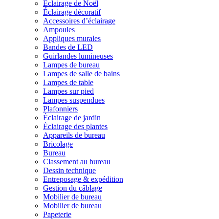
Éclairage de Noël
Éclairage décoratif
Accessoires d’éclairage
Ampoules
Appliques murales
Bandes de LED
Guirlandes lumineuses
Lampes de bureau
Lampes de salle de bains
Lampes de table
Lampes sur pied
Lampes suspendues
Plafonniers
Éclairage de jardin
Éclairage des plantes
Appareils de bureau
Bricolage
Bureau
Classement au bureau
Dessin technique
Entreposage & expédition
Gestion du câblage
Mobilier de bureau
Mobilier de bureau
Papeterie