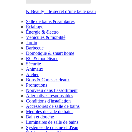
K-Beauty – le secret d’une belle peau
Salle de bains & sanitaires
Éclairage
Énergie & électro
Véhicules & mobilité
Jardin
Barbecue
Domotique & smart home
RC & modélisme
Sécurité
Animaux
Atelier
Bons & Cartes cadeaux
Promotions
Nouveau dans l’assortiment
Alternatives responsables
Conditions d'installation
Accessoires de salle de bains
Meubles de salle de bains
Bain et douche
Luminaires de salle de bains
Systèmes de cuisine et d'eau