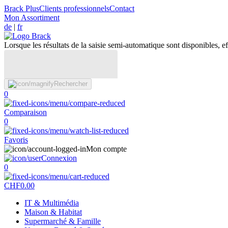
Brack Plus
Clients professionnels
Contact
Mon Assortiment
de
|
fr
Lorsque les résultats de la saisie semi-automatique sont disponibles, eff
Rechercher
0
Comparaison
0
Favoris
Mon compte
Connexion
0
CHF
0.00
IT & Multimédia
Maison & Habitat
Supermarché & Famille