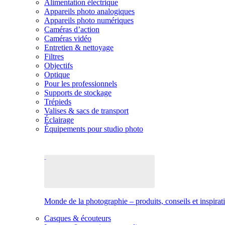
Alimentation électrique
Appareils photo analogiques
Appareils photo numériques
Caméras d’action
Caméras vidéo
Entretien & nettoyage
Filtres
Objectifs
Optique
Pour les professionnels
Supports de stockage
Trépieds
Valises & sacs de transport
Éclairage
Équipements pour studio photo
Monde de la photographie – produits, conseils et inspirat
Casques & écouteurs