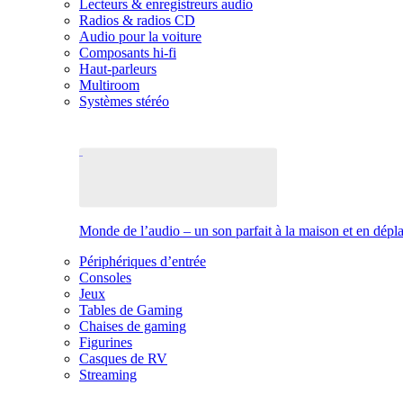
Lecteurs & enregistreurs audio
Radios & radios CD
Audio pour la voiture
Composants hi-fi
Haut-parleurs
Multiroom
Systèmes stéréo
Monde de l’audio – un son parfait à la maison et en dép
Périphériques d’entrée
Consoles
Jeux
Tables de Gaming
Chaises de gaming
Figurines
Casques de RV
Streaming