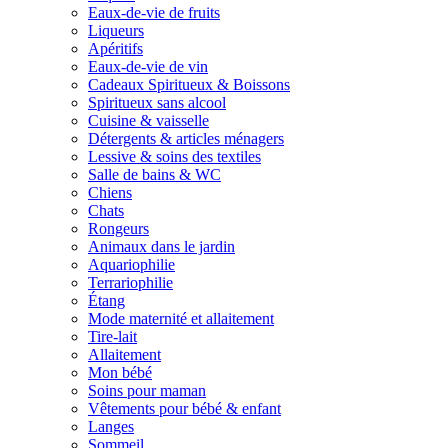
Eaux-de-vie de fruits
Liqueurs
Apéritifs
Eaux-de-vie de vin
Cadeaux Spiritueux & Boissons
Spiritueux sans alcool
Cuisine & vaisselle
Détergents & articles ménagers
Lessive & soins des textiles
Salle de bains & WC
Chiens
Chats
Rongeurs
Animaux dans le jardin
Aquariophilie
Terrariophilie
Étang
Mode maternité et allaitement
Tire-lait
Allaitement
Mon bébé
Soins pour maman
Vêtements pour bébé & enfant
Langes
Sommeil