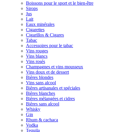
Boissons pour le sport et le bien-être
Sirops
Jus
Lait
Eaux minérales
Cigarettes
Cigarillos & Cigares
Tabac
Accessoires pour le tabac
Vins rouges
Vins blancs
Vins rosés
Champagnes et vins mousseux
Vins doux et de dessert
Bières blondes
Vins sans alcool
Bières artisanales et spéciales
Bières blanches
Bières mèlangées et cidres
Bières sans alcool
Whisky
Gin
Rhum & cachaça
Vodka
Tequila