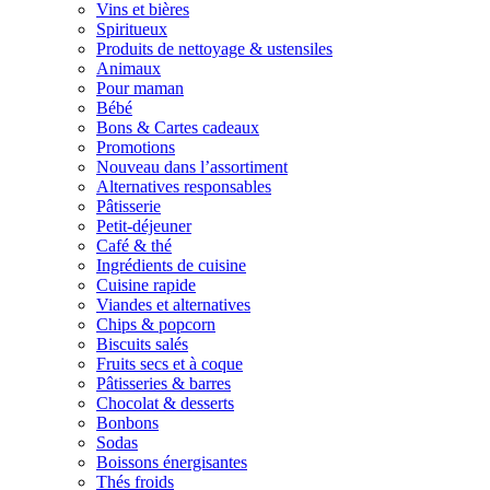
Vins et bières
Spiritueux
Produits de nettoyage & ustensiles
Animaux
Pour maman
Bébé
Bons & Cartes cadeaux
Promotions
Nouveau dans l’assortiment
Alternatives responsables
Pâtisserie
Petit-déjeuner
Café & thé
Ingrédients de cuisine
Cuisine rapide
Viandes et alternatives
Chips & popcorn
Biscuits salés
Fruits secs et à coque
Pâtisseries & barres
Chocolat & desserts
Bonbons
Sodas
Boissons énergisantes
Thés froids