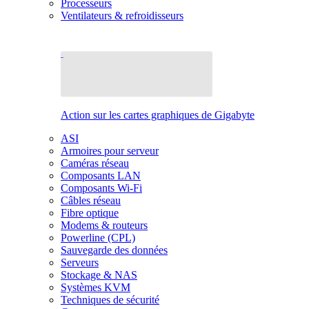
Processeurs
Ventilateurs & refroidisseurs
Action sur les cartes graphiques de Gigabyte
ASI
Armoires pour serveur
Caméras réseau
Composants LAN
Composants Wi-Fi
Câbles réseau
Fibre optique
Modems & routeurs
Powerline (CPL)
Sauvegarde des données
Serveurs
Stockage & NAS
Systèmes KVM
Techniques de sécurité