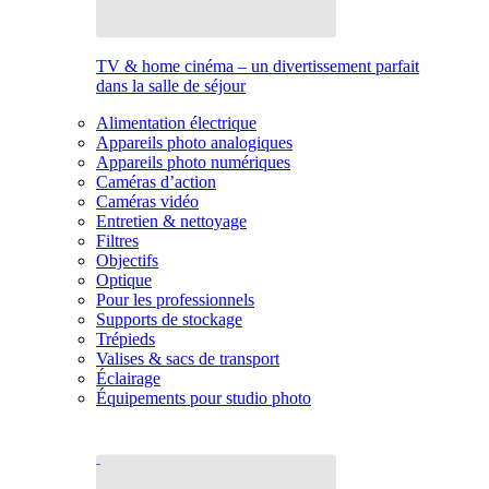
TV & home cinéma – un divertissement parfait
dans la salle de séjour
Alimentation électrique
Appareils photo analogiques
Appareils photo numériques
Caméras d’action
Caméras vidéo
Entretien & nettoyage
Filtres
Objectifs
Optique
Pour les professionnels
Supports de stockage
Trépieds
Valises & sacs de transport
Éclairage
Équipements pour studio photo