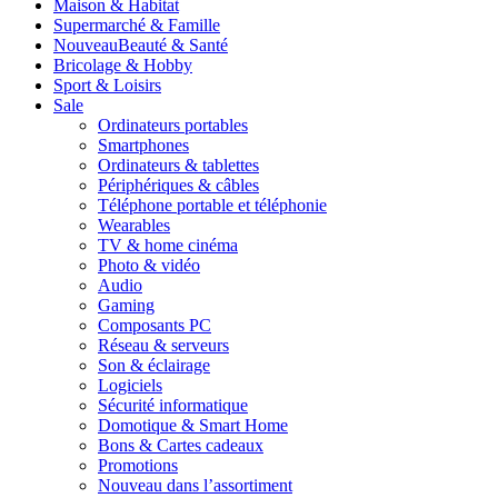
Maison & Habitat
Supermarché & Famille
Nouveau
Beauté & Santé
Bricolage & Hobby
Sport & Loisirs
Sale
Ordinateurs portables
Smartphones
Ordinateurs & tablettes
Périphériques & câbles
Téléphone portable et téléphonie
Wearables
TV & home cinéma
Photo & vidéo
Audio
Gaming
Composants PC
Réseau & serveurs
Son & éclairage
Logiciels
Sécurité informatique
Domotique & Smart Home
Bons & Cartes cadeaux
Promotions
Nouveau dans l’assortiment