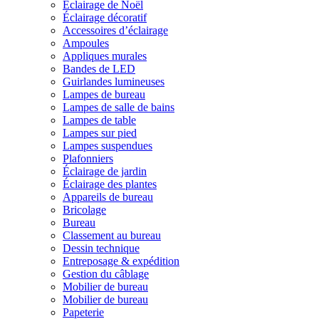
Éclairage de Noël
Éclairage décoratif
Accessoires d’éclairage
Ampoules
Appliques murales
Bandes de LED
Guirlandes lumineuses
Lampes de bureau
Lampes de salle de bains
Lampes de table
Lampes sur pied
Lampes suspendues
Plafonniers
Éclairage de jardin
Éclairage des plantes
Appareils de bureau
Bricolage
Bureau
Classement au bureau
Dessin technique
Entreposage & expédition
Gestion du câblage
Mobilier de bureau
Mobilier de bureau
Papeterie