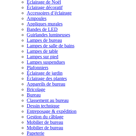
Éclairage de Noël
Éclairage décoratif
Accessoires d’éclairage
Ampoules
Appliques murales
Bandes de LED
Guirlandes lumineuses
Lampes de bureau
Lampes de salle de bains
Lampes de table
Lampes sur pied
Lampes suspendues
Plafonniers
Éclairage de jardin
Éclairage des plantes
Appareils de bureau
Bricolage
Bureau
Classement au bureau
Dessin technique
Entreposage & expédition
Gestion du câblage
Mobilier de bureau
Mobilier de bureau
Papeterie