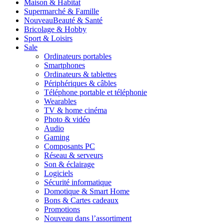
Maison & Habitat
Supermarché & Famille
Nouveau
Beauté & Santé
Bricolage & Hobby
Sport & Loisirs
Sale
Ordinateurs portables
Smartphones
Ordinateurs & tablettes
Périphériques & câbles
Téléphone portable et téléphonie
Wearables
TV & home cinéma
Photo & vidéo
Audio
Gaming
Composants PC
Réseau & serveurs
Son & éclairage
Logiciels
Sécurité informatique
Domotique & Smart Home
Bons & Cartes cadeaux
Promotions
Nouveau dans l’assortiment