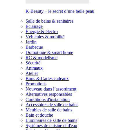
K-Beauty – le secret d’une belle peau
Salle de bains & sanitaires
Éclairage
Énergie & électro
Véhicules & mobilité
Jardin
Barbecue
Domotique & smart home
RC & modélisme
Sécurité
Animaux
Atelier
Bons & Cartes cadeaux
Promotions
Nouveau dans l’assortiment
Alternatives responsables
Conditions d'installation
Accessoires de salle de bains
Meubles de salle de bains
Bain et douche
Luminaires de salle de bains
Systèmes de cuisine et d'eau