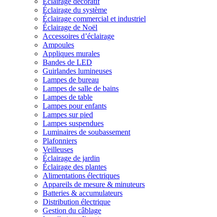
Éclairage décoratif
Éclairage du système
Éclairage commercial et industriel
Éclairage de Noël
Accessoires d’éclairage
Ampoules
Appliques murales
Bandes de LED
Guirlandes lumineuses
Lampes de bureau
Lampes de salle de bains
Lampes de table
Lampes pour enfants
Lampes sur pied
Lampes suspendues
Luminaires de soubassement
Plafonniers
Veilleuses
Éclairage de jardin
Éclairage des plantes
Alimentations électriques
Appareils de mesure & minuteurs
Batteries & accumulateurs
Distribution électrique
Gestion du câblage