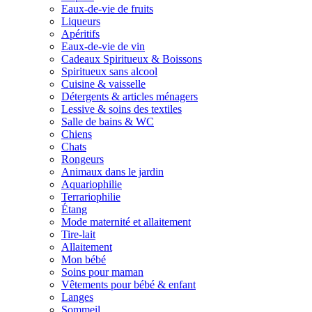
Eaux-de-vie de fruits
Liqueurs
Apéritifs
Eaux-de-vie de vin
Cadeaux Spiritueux & Boissons
Spiritueux sans alcool
Cuisine & vaisselle
Détergents & articles ménagers
Lessive & soins des textiles
Salle de bains & WC
Chiens
Chats
Rongeurs
Animaux dans le jardin
Aquariophilie
Terrariophilie
Étang
Mode maternité et allaitement
Tire-lait
Allaitement
Mon bébé
Soins pour maman
Vêtements pour bébé & enfant
Langes
Sommeil