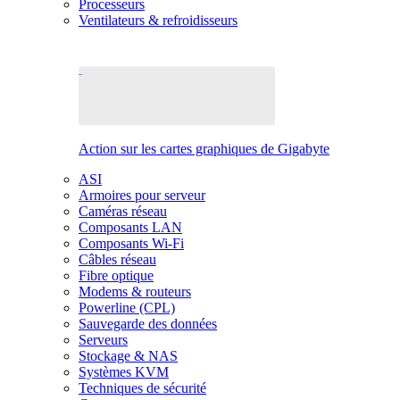
Processeurs
Ventilateurs & refroidisseurs
Action sur les cartes graphiques de Gigabyte
ASI
Armoires pour serveur
Caméras réseau
Composants LAN
Composants Wi-Fi
Câbles réseau
Fibre optique
Modems & routeurs
Powerline (CPL)
Sauvegarde des données
Serveurs
Stockage & NAS
Systèmes KVM
Techniques de sécurité