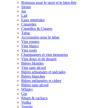
Boissons pour le sport et le bien-être
Sirops
Jus
Lait
Eaux minérales
Cigarettes
Cigarillos & Cigares
Tabac
Accessoires pour le tabac
Vins rouges
Vins blancs
Vins rosés
Champagnes et vins mousseux
Vins doux et de dessert
Bières blondes
Vins sans alcool
Bières artisanales et spéciales
Bières blanches
Bières mèlangées et cidres
Bières sans alcool
Whisky
Gin
Rhum & cachaça
Vodka
Tequila