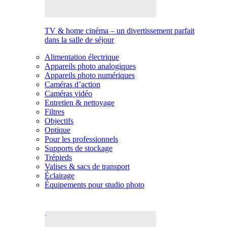
TV & home cinéma – un divertissement parfait
dans la salle de séjour
Alimentation électrique
Appareils photo analogiques
Appareils photo numériques
Caméras d’action
Caméras vidéo
Entretien & nettoyage
Filtres
Objectifs
Optique
Pour les professionnels
Supports de stockage
Trépieds
Valises & sacs de transport
Éclairage
Équipements pour studio photo