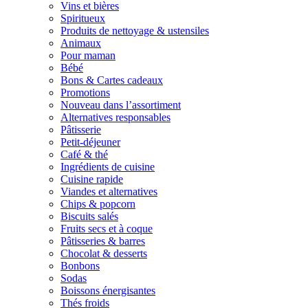
Vins et bières
Spiritueux
Produits de nettoyage & ustensiles
Animaux
Pour maman
Bébé
Bons & Cartes cadeaux
Promotions
Nouveau dans l’assortiment
Alternatives responsables
Pâtisserie
Petit-déjeuner
Café & thé
Ingrédients de cuisine
Cuisine rapide
Viandes et alternatives
Chips & popcorn
Biscuits salés
Fruits secs et à coque
Pâtisseries & barres
Chocolat & desserts
Bonbons
Sodas
Boissons énergisantes
Thés froids