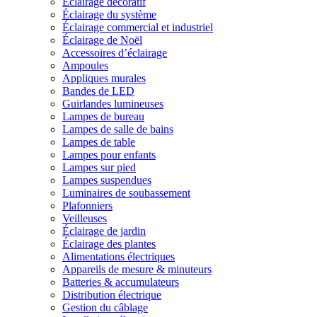
Éclairage décoratif
Éclairage du système
Éclairage commercial et industriel
Éclairage de Noël
Accessoires d’éclairage
Ampoules
Appliques murales
Bandes de LED
Guirlandes lumineuses
Lampes de bureau
Lampes de salle de bains
Lampes de table
Lampes pour enfants
Lampes sur pied
Lampes suspendues
Luminaires de soubassement
Plafonniers
Veilleuses
Éclairage de jardin
Éclairage des plantes
Alimentations électriques
Appareils de mesure & minuteurs
Batteries & accumulateurs
Distribution électrique
Gestion du câblage