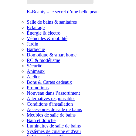
K-Beauty – le secret d’une belle peau
Salle de bains & sanitaires
Éclairage
Énergie & électro
Véhicules & mobilité
Jardin
Barbecue
Domotique & smart home
RC & modélisme
Sécurité
Animaux
Atelier
Bons & Cartes cadeaux
Promotions
Nouveau dans l’assortiment
Alternatives responsables
Conditions d'installation
Accessoires de salle de bains
Meubles de salle de bains
Bain et douche
Luminaires de salle de bains
Systèmes de cuisine et d'eau