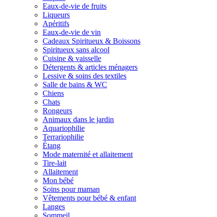
Eaux-de-vie de fruits
Liqueurs
Apéritifs
Eaux-de-vie de vin
Cadeaux Spiritueux & Boissons
Spiritueux sans alcool
Cuisine & vaisselle
Détergents & articles ménagers
Lessive & soins des textiles
Salle de bains & WC
Chiens
Chats
Rongeurs
Animaux dans le jardin
Aquariophilie
Terrariophilie
Étang
Mode maternité et allaitement
Tire-lait
Allaitement
Mon bébé
Soins pour maman
Vêtements pour bébé & enfant
Langes
Sommeil