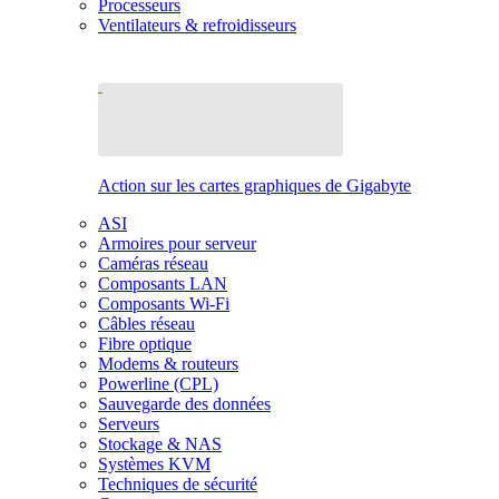
Processeurs
Ventilateurs & refroidisseurs
Action sur les cartes graphiques de Gigabyte
ASI
Armoires pour serveur
Caméras réseau
Composants LAN
Composants Wi-Fi
Câbles réseau
Fibre optique
Modems & routeurs
Powerline (CPL)
Sauvegarde des données
Serveurs
Stockage & NAS
Systèmes KVM
Techniques de sécurité