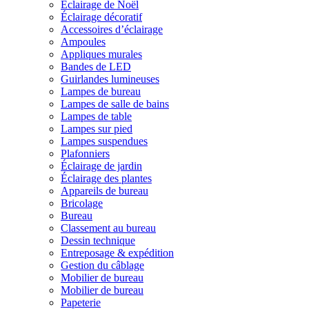
Éclairage de Noël
Éclairage décoratif
Accessoires d’éclairage
Ampoules
Appliques murales
Bandes de LED
Guirlandes lumineuses
Lampes de bureau
Lampes de salle de bains
Lampes de table
Lampes sur pied
Lampes suspendues
Plafonniers
Éclairage de jardin
Éclairage des plantes
Appareils de bureau
Bricolage
Bureau
Classement au bureau
Dessin technique
Entreposage & expédition
Gestion du câblage
Mobilier de bureau
Mobilier de bureau
Papeterie