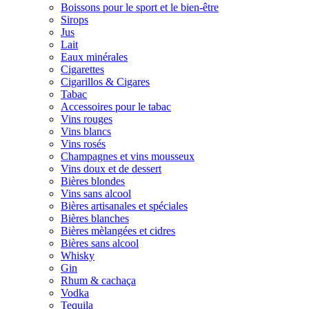
Boissons pour le sport et le bien-être
Sirops
Jus
Lait
Eaux minérales
Cigarettes
Cigarillos & Cigares
Tabac
Accessoires pour le tabac
Vins rouges
Vins blancs
Vins rosés
Champagnes et vins mousseux
Vins doux et de dessert
Bières blondes
Vins sans alcool
Bières artisanales et spéciales
Bières blanches
Bières mèlangées et cidres
Bières sans alcool
Whisky
Gin
Rhum & cachaça
Vodka
Tequila