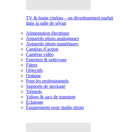
TV & home cinéma – un divertissement parfait
dans la salle de séjour
Alimentation électrique
Appareils photo analogiques
Appareils photo numériques
Caméras d’action
Caméras vidéo
Entretien & nettoyage
Filtres
Objectifs
Optique
Pour les professionnels
Supports de stockage
Trépieds
Valises & sacs de transport
Éclairage
Équipements pour studio photo