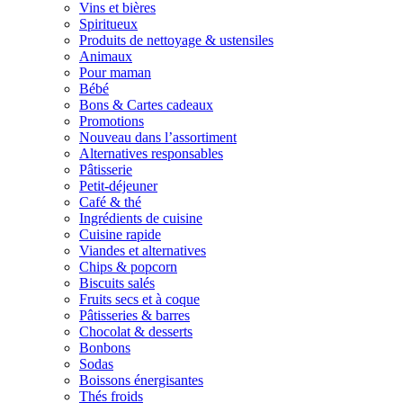
Vins et bières
Spiritueux
Produits de nettoyage & ustensiles
Animaux
Pour maman
Bébé
Bons & Cartes cadeaux
Promotions
Nouveau dans l’assortiment
Alternatives responsables
Pâtisserie
Petit-déjeuner
Café & thé
Ingrédients de cuisine
Cuisine rapide
Viandes et alternatives
Chips & popcorn
Biscuits salés
Fruits secs et à coque
Pâtisseries & barres
Chocolat & desserts
Bonbons
Sodas
Boissons énergisantes
Thés froids