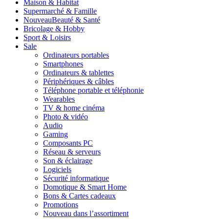
Maison & Habitat
Supermarché & Famille
Nouveau
Beauté & Santé
Bricolage & Hobby
Sport & Loisirs
Sale
Ordinateurs portables
Smartphones
Ordinateurs & tablettes
Périphériques & câbles
Téléphone portable et téléphonie
Wearables
TV & home cinéma
Photo & vidéo
Audio
Gaming
Composants PC
Réseau & serveurs
Son & éclairage
Logiciels
Sécurité informatique
Domotique & Smart Home
Bons & Cartes cadeaux
Promotions
Nouveau dans l’assortiment