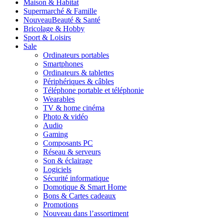
Maison & Habitat
Supermarché & Famille
Nouveau
Beauté & Santé
Bricolage & Hobby
Sport & Loisirs
Sale
Ordinateurs portables
Smartphones
Ordinateurs & tablettes
Périphériques & câbles
Téléphone portable et téléphonie
Wearables
TV & home cinéma
Photo & vidéo
Audio
Gaming
Composants PC
Réseau & serveurs
Son & éclairage
Logiciels
Sécurité informatique
Domotique & Smart Home
Bons & Cartes cadeaux
Promotions
Nouveau dans l’assortiment