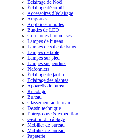
Éclairage de Noël
Éclairage décoratif
Accessoires d’éclairage
Ampoules
Appliques murales
Bandes de LED
Guirlandes lumineuses
Lampes de bureau
Lampes de salle de bains
Lampes de table
Lampes sur pied
Lampes suspendues
Plafonniers
Éclairage de jardin
Éclairage des plantes
Appareils de bureau
Bricolage
Bureau
Classement au bureau
Dessin technique
Entreposage & expédition
Gestion du câblage
Mobilier de bureau
Mobilier de bureau
Papeterie