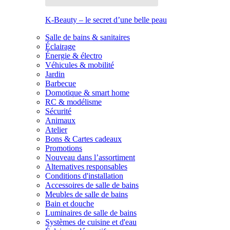
K-Beauty – le secret d’une belle peau
Salle de bains & sanitaires
Éclairage
Énergie & électro
Véhicules & mobilité
Jardin
Barbecue
Domotique & smart home
RC & modélisme
Sécurité
Animaux
Atelier
Bons & Cartes cadeaux
Promotions
Nouveau dans l’assortiment
Alternatives responsables
Conditions d'installation
Accessoires de salle de bains
Meubles de salle de bains
Bain et douche
Luminaires de salle de bains
Systèmes de cuisine et d'eau