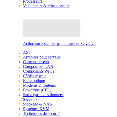
Processeurs
Ventilateurs & refroidisseurs
Action sur les cartes graphiques de Gigabyte
ASI
Armoires pour serveur
Caméras réseau
Composants LAN
Composants Wi-Fi
Câbles réseau
Fibre optique
Modems & routeurs
Powerline (CPL)
Sauvegarde des données
Serveurs
Stockage & NAS
Systèmes KVM
Techniques de sécurité