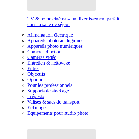
TV & home cinéma – un divertissement parfait
dans la salle de séjour
Alimentation électrique
Appareils photo analogiques
Appareils photo numériques
Caméras d’action
Caméras vidéo
Entretien & nettoyage
Filtres
Objectifs
Optique
Pour les professionnels
Supports de stockage
Trépieds
Valises & sacs de transport
Éclairage
Équipements pour studio photo