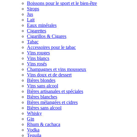
Boissons pour le sport et le bien-être
Sirops
Jus
Lait
Eaux minérales
Cigarettes
Cigarillos & Cigares
Tabac
Accessoires pour le tabac
Vins rouges
Vins blancs
Vins rosés
Champagnes et vins mousseux
Vins doux et de dessert
Bières blondes
Vins sans alcool
Bières artisanales et spéciales
Bières blanches
Bières mèlangées et cidres
Bières sans alcool
Whisky
Gin
Rhum & cachaça
Vodka
Tequila