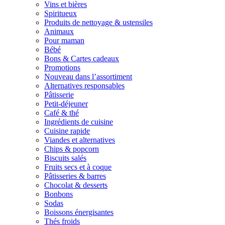
Vins et bières
Spiritueux
Produits de nettoyage & ustensiles
Animaux
Pour maman
Bébé
Bons & Cartes cadeaux
Promotions
Nouveau dans l’assortiment
Alternatives responsables
Pâtisserie
Petit-déjeuner
Café & thé
Ingrédients de cuisine
Cuisine rapide
Viandes et alternatives
Chips & popcorn
Biscuits salés
Fruits secs et à coque
Pâtisseries & barres
Chocolat & desserts
Bonbons
Sodas
Boissons énergisantes
Thés froids