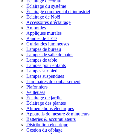
Éclairage décoratif
Éclairage du système
Éclairage commercial et industriel
Éclairage de Noël
Accessoires d’éclairage
Ampoules
Appliques murales
Bandes de LED
Guirlandes lumineuses
Lampes de bureau
Lampes de salle de bains
Lampes de table
Lampes pour enfants
Lampes sur pied
Lampes suspendues
Luminaires de soubassement
Plafonniers
Veilleuses
Éclairage de jardin
Éclairage des plantes
Alimentations électriques
Appareils de mesure & minuteurs
Batteries & accumulateurs
Distribution électrique
Gestion du câblage