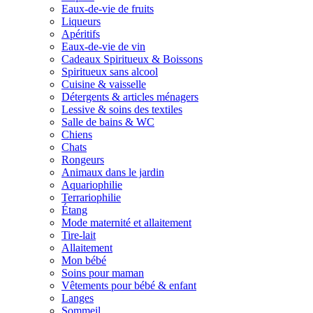
Eaux-de-vie de fruits
Liqueurs
Apéritifs
Eaux-de-vie de vin
Cadeaux Spiritueux & Boissons
Spiritueux sans alcool
Cuisine & vaisselle
Détergents & articles ménagers
Lessive & soins des textiles
Salle de bains & WC
Chiens
Chats
Rongeurs
Animaux dans le jardin
Aquariophilie
Terrariophilie
Étang
Mode maternité et allaitement
Tire-lait
Allaitement
Mon bébé
Soins pour maman
Vêtements pour bébé & enfant
Langes
Sommeil