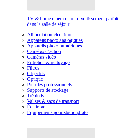
TV & home cinéma – un divertissement parfait
dans la salle de séjour
Alimentation électrique
Appareils photo analogiques
Appareils photo numériques
Caméras d’action
Caméras vidéo
Entretien & nettoyage
Filtres
Objectifs
Optique
Pour les professionnels
Supports de stockage
Trépieds
Valises & sacs de transport
Éclairage
Équipements pour studio photo