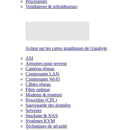
Processeurs
Ventilateurs & refroidisseurs
Action sur les cartes graphiques de Gigabyte
ASI
Armoires pour serveur
Caméras réseau
Composants LAN
Composants Wi-Fi
Câbles réseau
Fibre optique
Modems & routeurs
Powerline (CPL)
Sauvegarde des données
Serveurs
Stockage & NAS
Systèmes KVM
Techniques de sécurité