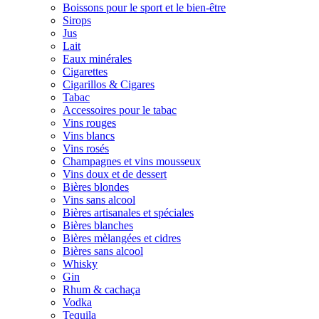
Boissons pour le sport et le bien-être
Sirops
Jus
Lait
Eaux minérales
Cigarettes
Cigarillos & Cigares
Tabac
Accessoires pour le tabac
Vins rouges
Vins blancs
Vins rosés
Champagnes et vins mousseux
Vins doux et de dessert
Bières blondes
Vins sans alcool
Bières artisanales et spéciales
Bières blanches
Bières mèlangées et cidres
Bières sans alcool
Whisky
Gin
Rhum & cachaça
Vodka
Tequila