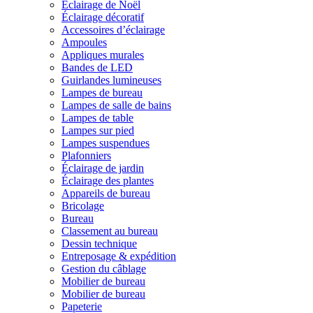
Éclairage de Noël
Éclairage décoratif
Accessoires d’éclairage
Ampoules
Appliques murales
Bandes de LED
Guirlandes lumineuses
Lampes de bureau
Lampes de salle de bains
Lampes de table
Lampes sur pied
Lampes suspendues
Plafonniers
Éclairage de jardin
Éclairage des plantes
Appareils de bureau
Bricolage
Bureau
Classement au bureau
Dessin technique
Entreposage & expédition
Gestion du câblage
Mobilier de bureau
Mobilier de bureau
Papeterie