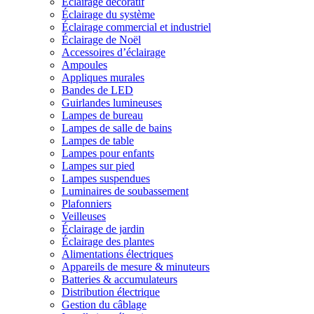
Éclairage décoratif
Éclairage du système
Éclairage commercial et industriel
Éclairage de Noël
Accessoires d’éclairage
Ampoules
Appliques murales
Bandes de LED
Guirlandes lumineuses
Lampes de bureau
Lampes de salle de bains
Lampes de table
Lampes pour enfants
Lampes sur pied
Lampes suspendues
Luminaires de soubassement
Plafonniers
Veilleuses
Éclairage de jardin
Éclairage des plantes
Alimentations électriques
Appareils de mesure & minuteurs
Batteries & accumulateurs
Distribution électrique
Gestion du câblage