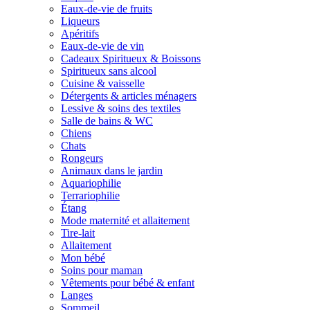
Eaux-de-vie de fruits
Liqueurs
Apéritifs
Eaux-de-vie de vin
Cadeaux Spiritueux & Boissons
Spiritueux sans alcool
Cuisine & vaisselle
Détergents & articles ménagers
Lessive & soins des textiles
Salle de bains & WC
Chiens
Chats
Rongeurs
Animaux dans le jardin
Aquariophilie
Terrariophilie
Étang
Mode maternité et allaitement
Tire-lait
Allaitement
Mon bébé
Soins pour maman
Vêtements pour bébé & enfant
Langes
Sommeil