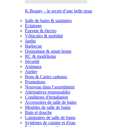
K-Beauty – le secret d’une belle peau
Salle de bains & sanitaires
Éclairage
Énergie & électro
Véhicules & mobilité
Jardin
Barbecue
Domotique & smart home
RC & modélisme
Sécurité
Animaux
Atelier
Bons & Cartes cadeaux
Promotions
Nouveau dans l’assortiment
Alternatives responsables
Conditions d'installation
Accessoires de salle de bains
Meubles de salle de bains
Bain et douche
Luminaires de salle de bains
Systèmes de cuisine et d'eau