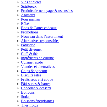
Vins et bières
Spiritueux
Produits de nettoyage & ustensiles
Animaux
Pour maman
Bébé
Bons & Cartes cadeaux
Promotions
Nouveau dans l’assortiment
Alternatives responsables
Pâtisserie
Petit-déjeuner
Café & thé
Ingrédients de cuisine
Cuisine rapide
Viandes et alternatives
Chips & popcorn
Biscuits salés
Fruits secs et à coque
Pâtisseries & barres
Chocolat & desserts
Bonbons
Sodas
Boissons énergisantes
Thés froids