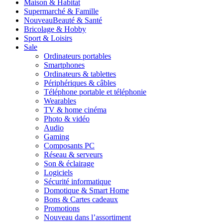
Maison & Habitat
Supermarché & Famille
Nouveau
Beauté & Santé
Bricolage & Hobby
Sport & Loisirs
Sale
Ordinateurs portables
Smartphones
Ordinateurs & tablettes
Périphériques & câbles
Téléphone portable et téléphonie
Wearables
TV & home cinéma
Photo & vidéo
Audio
Gaming
Composants PC
Réseau & serveurs
Son & éclairage
Logiciels
Sécurité informatique
Domotique & Smart Home
Bons & Cartes cadeaux
Promotions
Nouveau dans l’assortiment