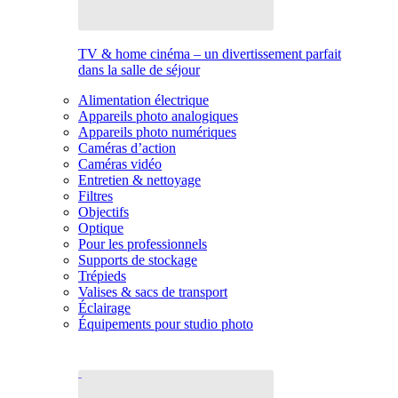
TV & home cinéma – un divertissement parfait
dans la salle de séjour
Alimentation électrique
Appareils photo analogiques
Appareils photo numériques
Caméras d’action
Caméras vidéo
Entretien & nettoyage
Filtres
Objectifs
Optique
Pour les professionnels
Supports de stockage
Trépieds
Valises & sacs de transport
Éclairage
Équipements pour studio photo