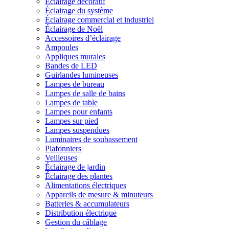
Éclairage décoratif
Éclairage du système
Éclairage commercial et industriel
Éclairage de Noël
Accessoires d’éclairage
Ampoules
Appliques murales
Bandes de LED
Guirlandes lumineuses
Lampes de bureau
Lampes de salle de bains
Lampes de table
Lampes pour enfants
Lampes sur pied
Lampes suspendues
Luminaires de soubassement
Plafonniers
Veilleuses
Éclairage de jardin
Éclairage des plantes
Alimentations électriques
Appareils de mesure & minuteurs
Batteries & accumulateurs
Distribution électrique
Gestion du câblage