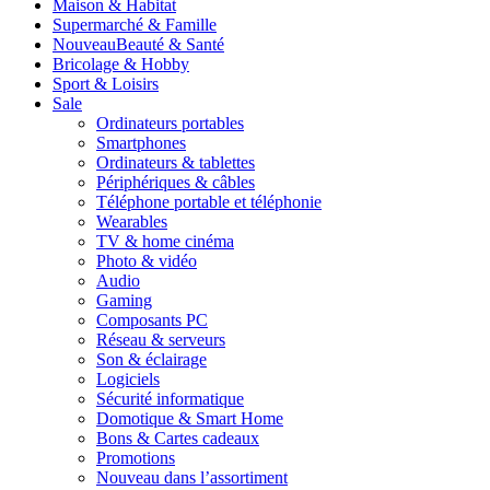
Maison & Habitat
Supermarché & Famille
Nouveau
Beauté & Santé
Bricolage & Hobby
Sport & Loisirs
Sale
Ordinateurs portables
Smartphones
Ordinateurs & tablettes
Périphériques & câbles
Téléphone portable et téléphonie
Wearables
TV & home cinéma
Photo & vidéo
Audio
Gaming
Composants PC
Réseau & serveurs
Son & éclairage
Logiciels
Sécurité informatique
Domotique & Smart Home
Bons & Cartes cadeaux
Promotions
Nouveau dans l’assortiment