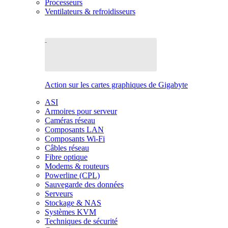
Processeurs
Ventilateurs & refroidisseurs
Action sur les cartes graphiques de Gigabyte
ASI
Armoires pour serveur
Caméras réseau
Composants LAN
Composants Wi-Fi
Câbles réseau
Fibre optique
Modems & routeurs
Powerline (CPL)
Sauvegarde des données
Serveurs
Stockage & NAS
Systèmes KVM
Techniques de sécurité