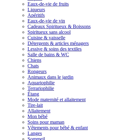
Eaux-de-vie de fruits
Liqueurs
Apéritifs
Eaux-de-vie de vin
Cadeaux Spiritueux & Boissons
Spiritueux sans alcool
Cuisine & vaisselle
Détergents & articles ménagers
Lessive & soins des textiles
Salle de bains & WC
Chiens
Chats
Rongeurs
Animaux dans le jardin
Aquariophilie
Terrariophilie
Étang
Mode maternité et allaitement
Tire-lait
Allaitement
Mon bébé
Soins pour maman
Vêtements pour bébé & enfant
Langes
Sommeil