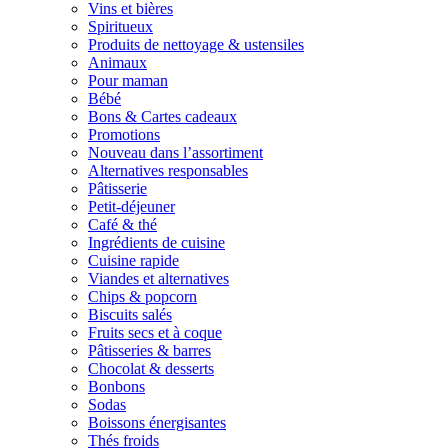
Vins et bières
Spiritueux
Produits de nettoyage & ustensiles
Animaux
Pour maman
Bébé
Bons & Cartes cadeaux
Promotions
Nouveau dans l’assortiment
Alternatives responsables
Pâtisserie
Petit-déjeuner
Café & thé
Ingrédients de cuisine
Cuisine rapide
Viandes et alternatives
Chips & popcorn
Biscuits salés
Fruits secs et à coque
Pâtisseries & barres
Chocolat & desserts
Bonbons
Sodas
Boissons énergisantes
Thés froids