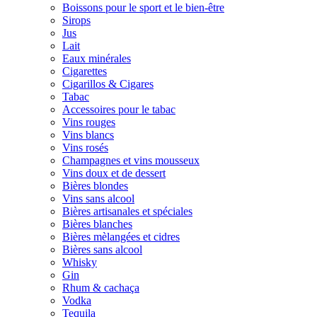
Boissons pour le sport et le bien-être
Sirops
Jus
Lait
Eaux minérales
Cigarettes
Cigarillos & Cigares
Tabac
Accessoires pour le tabac
Vins rouges
Vins blancs
Vins rosés
Champagnes et vins mousseux
Vins doux et de dessert
Bières blondes
Vins sans alcool
Bières artisanales et spéciales
Bières blanches
Bières mèlangées et cidres
Bières sans alcool
Whisky
Gin
Rhum & cachaça
Vodka
Tequila