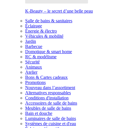
K-Beauty – le secret d’une belle peau
Salle de bains & sanitaires
Éclairage
Énergie & électro
Véhicules & mobilité
Jardin
Barbecue
Domotique & smart home
RC & modélisme
Sécurité
Animaux
Atelier
Bons & Cartes cadeaux
Promotions
Nouveau dans l’assortiment
Alternatives responsables
Conditions d'installation
Accessoires de salle de bains
Meubles de salle de bains
Bain et douche
Luminaires de salle de bains
Systèmes de cuisine et d'eau