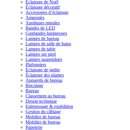
Éclairage de Noël
Éclairage décoratif
Accessoires d’éclairage
Ampoules
Appliques murales
Bandes de LED
Guirlandes lumineuses
Lampes de bureau
Lampes de salle de bains
Lampes de table
Lampes sur pied
Lampes suspendues
Plafonniers
Éclairage de jardin
Éclairage des plantes
Appareils de bureau
Bricolage
Bureau
Classement au bureau
Dessin technique
Entreposage & expédition
Gestion du câblage
Mobilier de bureau
Mobilier de bureau
Papeterie