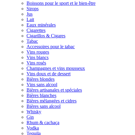
Boissons pour le sport et le bien-être
Sirops
Jus
Lait
Eaux minérales
Cigarettes
Cigarillos & Cigares
Tabac
Accessoires pour le tabac
Vins rouges
Vins blancs
Vins rosés
Champagnes et vins mousseux
Vins doux et de dessert
Bières blondes
Vins sans alcool
Bières artisanales et spéciales
Bières blanches
Bières mèlangées et cidres
Bières sans alcool
Whisky
Gin
Rhum & cachaça
Vodka
Tequila