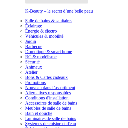
K-Beauty – le secret d’une belle peau
Salle de bains & sanitaires
Éclairage
Énergie & électro
Véhicules & mobilité
Jardin
Barbecue
Domotique & smart home
RC & modélisme
Sécurité
Animaux
Atelier
Bons & Cartes cadeaux
Promotions
Nouveau dans l’assortiment
Alternatives responsables
Conditions d'installation
Accessoires de salle de bains
Meubles de salle de bains
Bain et douche
Luminaires de salle de bains
Systèmes de cuisine et d'eau