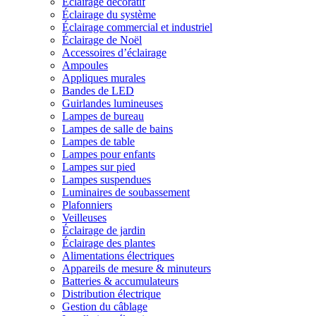
Éclairage décoratif
Éclairage du système
Éclairage commercial et industriel
Éclairage de Noël
Accessoires d’éclairage
Ampoules
Appliques murales
Bandes de LED
Guirlandes lumineuses
Lampes de bureau
Lampes de salle de bains
Lampes de table
Lampes pour enfants
Lampes sur pied
Lampes suspendues
Luminaires de soubassement
Plafonniers
Veilleuses
Éclairage de jardin
Éclairage des plantes
Alimentations électriques
Appareils de mesure & minuteurs
Batteries & accumulateurs
Distribution électrique
Gestion du câblage