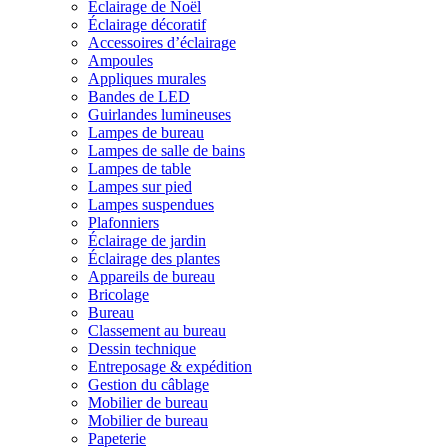
Éclairage de Noël
Éclairage décoratif
Accessoires d’éclairage
Ampoules
Appliques murales
Bandes de LED
Guirlandes lumineuses
Lampes de bureau
Lampes de salle de bains
Lampes de table
Lampes sur pied
Lampes suspendues
Plafonniers
Éclairage de jardin
Éclairage des plantes
Appareils de bureau
Bricolage
Bureau
Classement au bureau
Dessin technique
Entreposage & expédition
Gestion du câblage
Mobilier de bureau
Mobilier de bureau
Papeterie