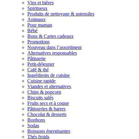
Vins et bières
Spiritueux
Produits de nettoyage & ustensiles
Animaux
Pour maman
Bébé
Bons & Cartes cadeaux
Promotions
Nouveau dans l’assortiment
Alternatives responsables
Pâtisserie
Petit-déjeuner
Café & thé
Ingrédients de cuisine
Cuisine rapide
Viandes et alternatives
Chips & popcorn
Biscuits salés
Fruits secs et à coque
Pâtisseries & barres
Chocolat & desserts
Bonbons
Sodas
Boissons énergisantes
Thés froids