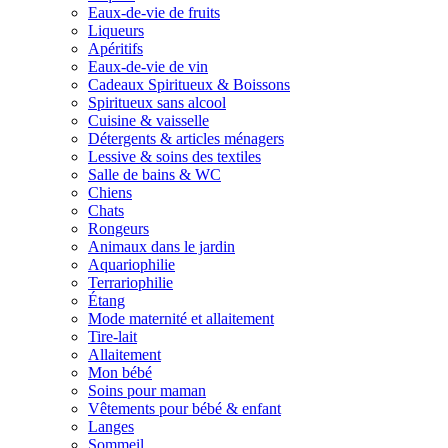
Eaux-de-vie de fruits
Liqueurs
Apéritifs
Eaux-de-vie de vin
Cadeaux Spiritueux & Boissons
Spiritueux sans alcool
Cuisine & vaisselle
Détergents & articles ménagers
Lessive & soins des textiles
Salle de bains & WC
Chiens
Chats
Rongeurs
Animaux dans le jardin
Aquariophilie
Terrariophilie
Étang
Mode maternité et allaitement
Tire-lait
Allaitement
Mon bébé
Soins pour maman
Vêtements pour bébé & enfant
Langes
Sommeil