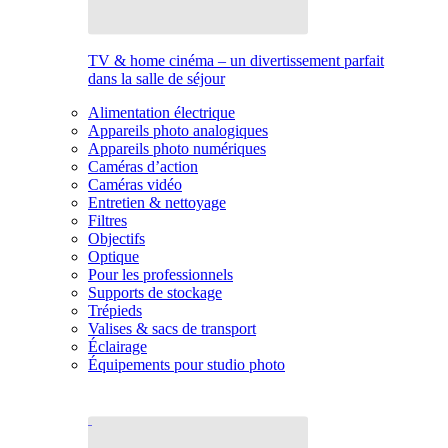
TV & home cinéma – un divertissement parfait
dans la salle de séjour
Alimentation électrique
Appareils photo analogiques
Appareils photo numériques
Caméras d’action
Caméras vidéo
Entretien & nettoyage
Filtres
Objectifs
Optique
Pour les professionnels
Supports de stockage
Trépieds
Valises & sacs de transport
Éclairage
Équipements pour studio photo