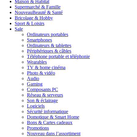
Maison & Habitat
Supermarché & Famille
Nouveau
Beauté & Santé
Bricolage & Hobby
Sport & Loisirs
Sale
Ordinateurs portables
Smartphones
Ordinateurs & tablettes
Périphériques & câbles
Téléphone portable et téléphonie
Wearables
TV & home cinéma
Photo & vidéo
Audio
Gaming
Composants PC
Réseau & serveurs
Son & éclairage
Logiciels
Sécurité informatique
Domotique & Smart Home
Bons & Cartes cadeaux
Promotions
Nouveau dans l’assortiment