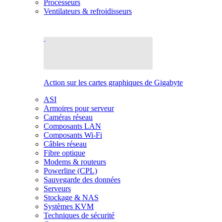
Processeurs
Ventilateurs & refroidisseurs
Action sur les cartes graphiques de Gigabyte
ASI
Armoires pour serveur
Caméras réseau
Composants LAN
Composants Wi-Fi
Câbles réseau
Fibre optique
Modems & routeurs
Powerline (CPL)
Sauvegarde des données
Serveurs
Stockage & NAS
Systèmes KVM
Techniques de sécurité