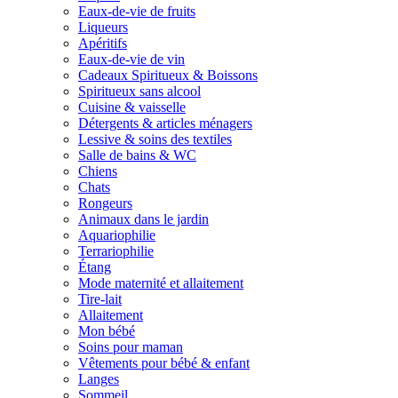
Eaux-de-vie de fruits
Liqueurs
Apéritifs
Eaux-de-vie de vin
Cadeaux Spiritueux & Boissons
Spiritueux sans alcool
Cuisine & vaisselle
Détergents & articles ménagers
Lessive & soins des textiles
Salle de bains & WC
Chiens
Chats
Rongeurs
Animaux dans le jardin
Aquariophilie
Terrariophilie
Étang
Mode maternité et allaitement
Tire-lait
Allaitement
Mon bébé
Soins pour maman
Vêtements pour bébé & enfant
Langes
Sommeil