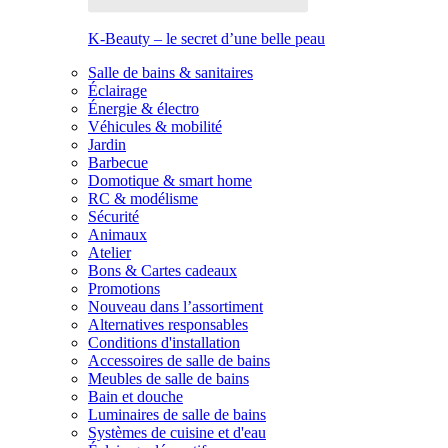
K-Beauty – le secret d’une belle peau
Salle de bains & sanitaires
Éclairage
Énergie & électro
Véhicules & mobilité
Jardin
Barbecue
Domotique & smart home
RC & modélisme
Sécurité
Animaux
Atelier
Bons & Cartes cadeaux
Promotions
Nouveau dans l’assortiment
Alternatives responsables
Conditions d'installation
Accessoires de salle de bains
Meubles de salle de bains
Bain et douche
Luminaires de salle de bains
Systèmes de cuisine et d'eau