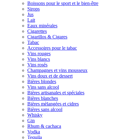
Boissons pour le sport et le bien-être
Sirops
Jus
Lait
Eaux minérales
Cigarettes
Cigarillos & Cigares
Tabac
Accessoires pour le tabac
Vins rouges
Vins blancs
Vins rosés
Champagnes et vins mousseux
Vins doux et de dessert
Bières blondes
Vins sans alcool
Bières artisanales et spéciales
Bières blanches
Bières mèlangées et cidres
Bières sans alcool
Whisky
Gin
Rhum & cachaça
Vodka
Tequila