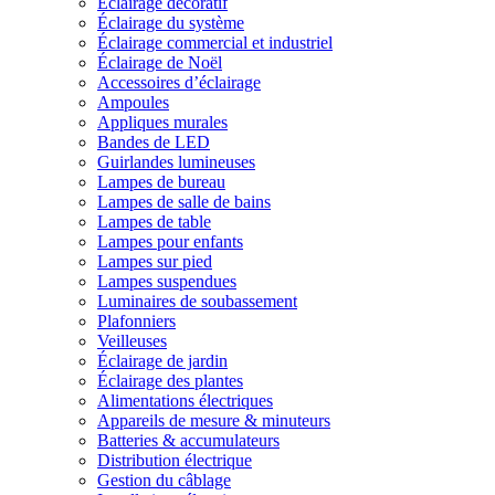
Éclairage décoratif
Éclairage du système
Éclairage commercial et industriel
Éclairage de Noël
Accessoires d’éclairage
Ampoules
Appliques murales
Bandes de LED
Guirlandes lumineuses
Lampes de bureau
Lampes de salle de bains
Lampes de table
Lampes pour enfants
Lampes sur pied
Lampes suspendues
Luminaires de soubassement
Plafonniers
Veilleuses
Éclairage de jardin
Éclairage des plantes
Alimentations électriques
Appareils de mesure & minuteurs
Batteries & accumulateurs
Distribution électrique
Gestion du câblage