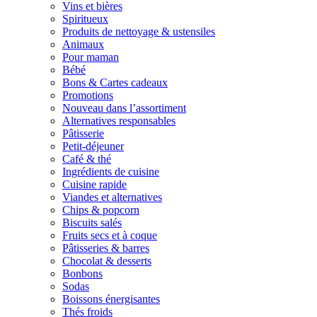
Vins et bières
Spiritueux
Produits de nettoyage & ustensiles
Animaux
Pour maman
Bébé
Bons & Cartes cadeaux
Promotions
Nouveau dans l’assortiment
Alternatives responsables
Pâtisserie
Petit-déjeuner
Café & thé
Ingrédients de cuisine
Cuisine rapide
Viandes et alternatives
Chips & popcorn
Biscuits salés
Fruits secs et à coque
Pâtisseries & barres
Chocolat & desserts
Bonbons
Sodas
Boissons énergisantes
Thés froids