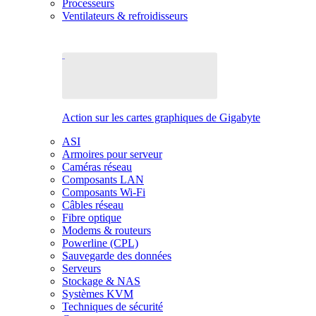
Processeurs
Ventilateurs & refroidisseurs
Action sur les cartes graphiques de Gigabyte
ASI
Armoires pour serveur
Caméras réseau
Composants LAN
Composants Wi-Fi
Câbles réseau
Fibre optique
Modems & routeurs
Powerline (CPL)
Sauvegarde des données
Serveurs
Stockage & NAS
Systèmes KVM
Techniques de sécurité