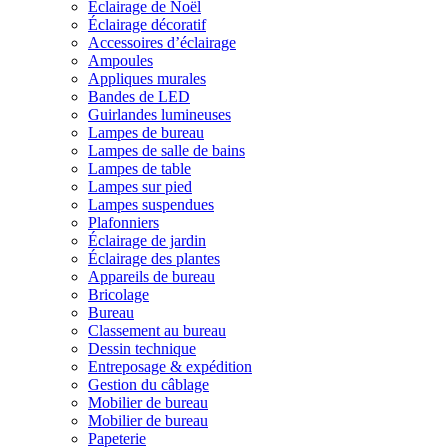
Éclairage de Noël
Éclairage décoratif
Accessoires d’éclairage
Ampoules
Appliques murales
Bandes de LED
Guirlandes lumineuses
Lampes de bureau
Lampes de salle de bains
Lampes de table
Lampes sur pied
Lampes suspendues
Plafonniers
Éclairage de jardin
Éclairage des plantes
Appareils de bureau
Bricolage
Bureau
Classement au bureau
Dessin technique
Entreposage & expédition
Gestion du câblage
Mobilier de bureau
Mobilier de bureau
Papeterie