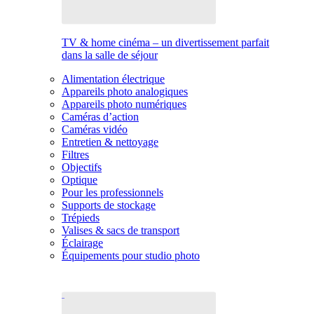
TV & home cinéma – un divertissement parfait
dans la salle de séjour
Alimentation électrique
Appareils photo analogiques
Appareils photo numériques
Caméras d’action
Caméras vidéo
Entretien & nettoyage
Filtres
Objectifs
Optique
Pour les professionnels
Supports de stockage
Trépieds
Valises & sacs de transport
Éclairage
Équipements pour studio photo