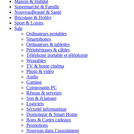
Maison & Habitat
Supermarché & Famille
Nouveau
Beauté & Santé
Bricolage & Hobby
Sport & Loisirs
Sale
Ordinateurs portables
Smartphones
Ordinateurs & tablettes
Périphériques & câbles
Téléphone portable et téléphonie
Wearables
TV & home cinéma
Photo & vidéo
Audio
Gaming
Composants PC
Réseau & serveurs
Son & éclairage
Logiciels
Sécurité informatique
Domotique & Smart Home
Bons & Cartes cadeaux
Promotions
Nouveau dans l’assortiment