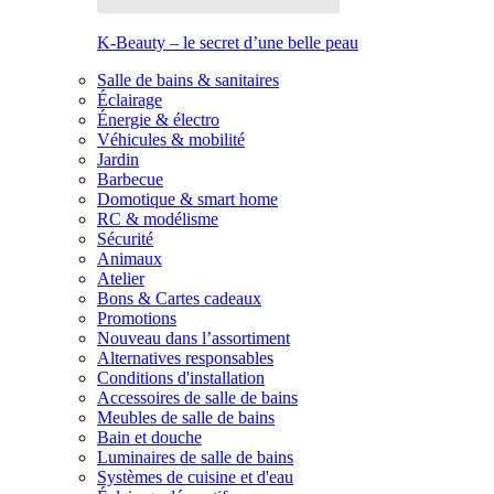
K-Beauty – le secret d’une belle peau
Salle de bains & sanitaires
Éclairage
Énergie & électro
Véhicules & mobilité
Jardin
Barbecue
Domotique & smart home
RC & modélisme
Sécurité
Animaux
Atelier
Bons & Cartes cadeaux
Promotions
Nouveau dans l’assortiment
Alternatives responsables
Conditions d'installation
Accessoires de salle de bains
Meubles de salle de bains
Bain et douche
Luminaires de salle de bains
Systèmes de cuisine et d'eau