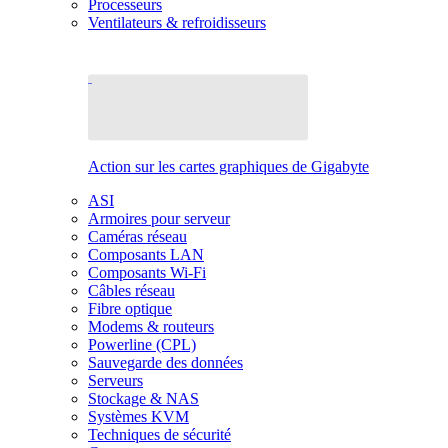
Processeurs
Ventilateurs & refroidisseurs
Action sur les cartes graphiques de Gigabyte
ASI
Armoires pour serveur
Caméras réseau
Composants LAN
Composants Wi-Fi
Câbles réseau
Fibre optique
Modems & routeurs
Powerline (CPL)
Sauvegarde des données
Serveurs
Stockage & NAS
Systèmes KVM
Techniques de sécurité