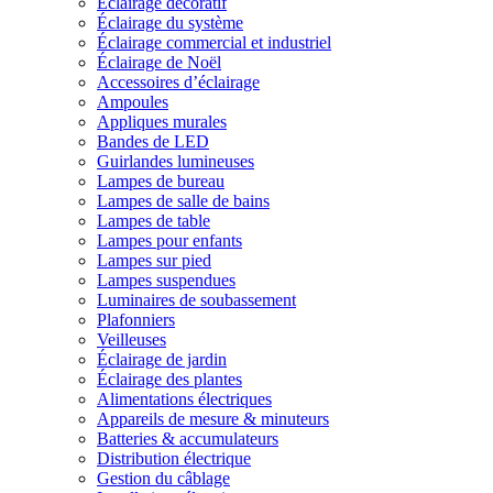
Éclairage décoratif
Éclairage du système
Éclairage commercial et industriel
Éclairage de Noël
Accessoires d’éclairage
Ampoules
Appliques murales
Bandes de LED
Guirlandes lumineuses
Lampes de bureau
Lampes de salle de bains
Lampes de table
Lampes pour enfants
Lampes sur pied
Lampes suspendues
Luminaires de soubassement
Plafonniers
Veilleuses
Éclairage de jardin
Éclairage des plantes
Alimentations électriques
Appareils de mesure & minuteurs
Batteries & accumulateurs
Distribution électrique
Gestion du câblage