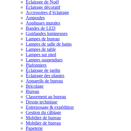
Éclairage de Noël
Éclairage décoratif
Accessoires d’éclairage
Ampoules
Appliques murales
Bandes de LED
Guirlandes lumineuses
Lampes de bureau
Lampes de salle de bains
Lampes de table
Lampes sur pied
Lampes suspendues
Plafonniers
Éclairage de jardin
Éclairage des plantes
Appareils de bureau
Bricolage
Bureau
Classement au bureau
Dessin technique
Entreposage & expédition
Gestion du câblage
Mobilier de bureau
Mobilier de bureau
Papeterie