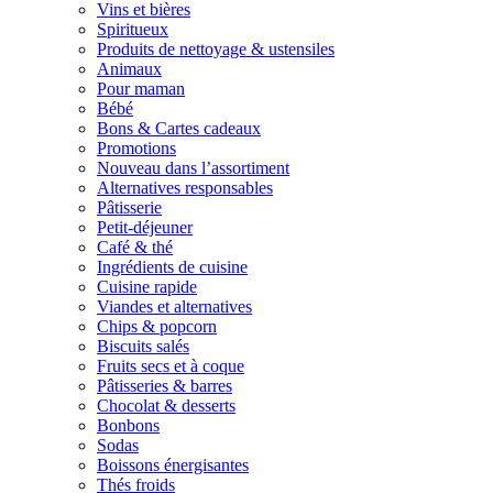
Vins et bières
Spiritueux
Produits de nettoyage & ustensiles
Animaux
Pour maman
Bébé
Bons & Cartes cadeaux
Promotions
Nouveau dans l’assortiment
Alternatives responsables
Pâtisserie
Petit-déjeuner
Café & thé
Ingrédients de cuisine
Cuisine rapide
Viandes et alternatives
Chips & popcorn
Biscuits salés
Fruits secs et à coque
Pâtisseries & barres
Chocolat & desserts
Bonbons
Sodas
Boissons énergisantes
Thés froids