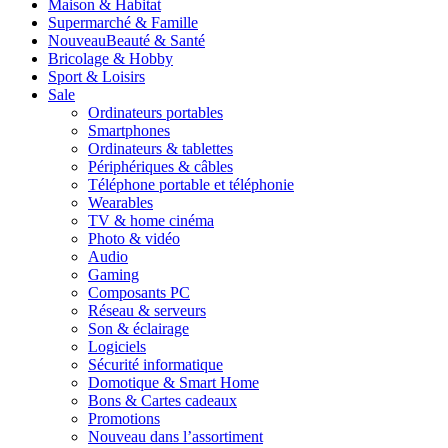
Maison & Habitat
Supermarché & Famille
Nouveau
Beauté & Santé
Bricolage & Hobby
Sport & Loisirs
Sale
Ordinateurs portables
Smartphones
Ordinateurs & tablettes
Périphériques & câbles
Téléphone portable et téléphonie
Wearables
TV & home cinéma
Photo & vidéo
Audio
Gaming
Composants PC
Réseau & serveurs
Son & éclairage
Logiciels
Sécurité informatique
Domotique & Smart Home
Bons & Cartes cadeaux
Promotions
Nouveau dans l’assortiment