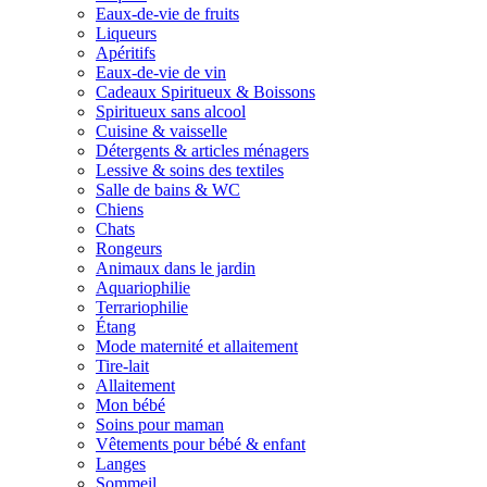
Eaux-de-vie de fruits
Liqueurs
Apéritifs
Eaux-de-vie de vin
Cadeaux Spiritueux & Boissons
Spiritueux sans alcool
Cuisine & vaisselle
Détergents & articles ménagers
Lessive & soins des textiles
Salle de bains & WC
Chiens
Chats
Rongeurs
Animaux dans le jardin
Aquariophilie
Terrariophilie
Étang
Mode maternité et allaitement
Tire-lait
Allaitement
Mon bébé
Soins pour maman
Vêtements pour bébé & enfant
Langes
Sommeil