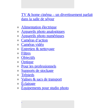
TV & home cinéma – un divertissement parfait
dans la salle de séjour
Alimentation électrique
Appareils photo analogiques
Appareils photo numériques
Caméras d’action
Caméras vidéo
Entretien & nettoyage
Filtres
Objectifs
Optique
Pour les professionnels
Supports de stockage
Trépieds
Valises & sacs de transport
Éclairage
Équipements pour studio photo