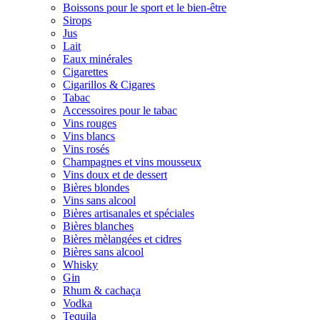
Boissons pour le sport et le bien-être
Sirops
Jus
Lait
Eaux minérales
Cigarettes
Cigarillos & Cigares
Tabac
Accessoires pour le tabac
Vins rouges
Vins blancs
Vins rosés
Champagnes et vins mousseux
Vins doux et de dessert
Bières blondes
Vins sans alcool
Bières artisanales et spéciales
Bières blanches
Bières mèlangées et cidres
Bières sans alcool
Whisky
Gin
Rhum & cachaça
Vodka
Tequila