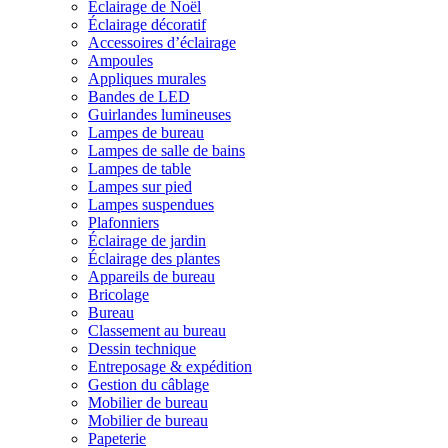
Éclairage de Noël
Éclairage décoratif
Accessoires d’éclairage
Ampoules
Appliques murales
Bandes de LED
Guirlandes lumineuses
Lampes de bureau
Lampes de salle de bains
Lampes de table
Lampes sur pied
Lampes suspendues
Plafonniers
Éclairage de jardin
Éclairage des plantes
Appareils de bureau
Bricolage
Bureau
Classement au bureau
Dessin technique
Entreposage & expédition
Gestion du câblage
Mobilier de bureau
Mobilier de bureau
Papeterie