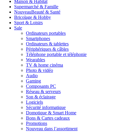
Maison & Habitat
Supermarché & Famille
Nouveau
Beauté & Santé
Bricolage & Hobby
Sport & Loisirs
Sale
Ordinateurs portables
Smartphones
Ordinateurs & tablettes
Périphériques & câbles
Téléphone portable et téléphonie
Wearables
TV & home cinéma
Photo & vidéo
Audio
Gaming
Composants PC
Réseau & serveurs
Son & éclairage
Logiciels
Sécurité informatique
Domotique & Smart Home
Bons & Cartes cadeaux
Promotions
Nouveau dans l’assortiment