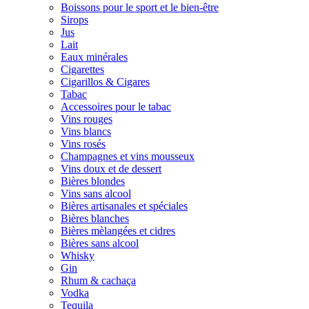
Boissons pour le sport et le bien-être
Sirops
Jus
Lait
Eaux minérales
Cigarettes
Cigarillos & Cigares
Tabac
Accessoires pour le tabac
Vins rouges
Vins blancs
Vins rosés
Champagnes et vins mousseux
Vins doux et de dessert
Bières blondes
Vins sans alcool
Bières artisanales et spéciales
Bières blanches
Bières mèlangées et cidres
Bières sans alcool
Whisky
Gin
Rhum & cachaça
Vodka
Tequila