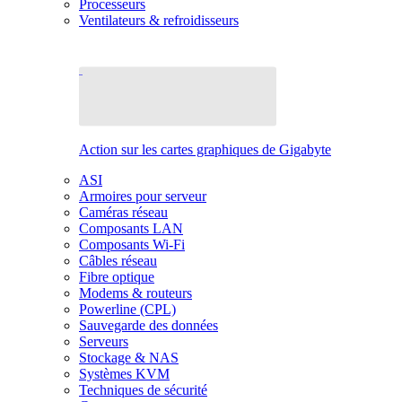
Processeurs
Ventilateurs & refroidisseurs
Action sur les cartes graphiques de Gigabyte
ASI
Armoires pour serveur
Caméras réseau
Composants LAN
Composants Wi-Fi
Câbles réseau
Fibre optique
Modems & routeurs
Powerline (CPL)
Sauvegarde des données
Serveurs
Stockage & NAS
Systèmes KVM
Techniques de sécurité