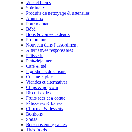
Vins et bières
Spiritueux
Produits de nettoyage & ustensiles
Animaux
Pour maman
Bébé
Bons & Cartes cadeaux
Promotions
Nouveau dans l’assortiment
Alternatives responsables
Pâtisserie
Petit-déjeuner
Café & thé
Ingrédients de cuisine
Cuisine rapide
Viandes et alternatives
Chips & popcorn
Biscuits salés
Fruits secs et à coque
Pâtisseries & barres
Chocolat & desserts
Bonbons
Sodas
Boissons énergisantes
Thés froids