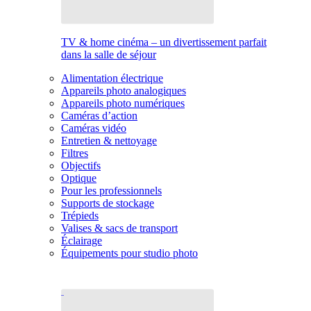
TV & home cinéma – un divertissement parfait
dans la salle de séjour
Alimentation électrique
Appareils photo analogiques
Appareils photo numériques
Caméras d’action
Caméras vidéo
Entretien & nettoyage
Filtres
Objectifs
Optique
Pour les professionnels
Supports de stockage
Trépieds
Valises & sacs de transport
Éclairage
Équipements pour studio photo