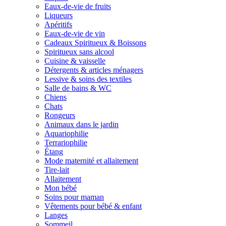
Eaux-de-vie de fruits
Liqueurs
Apéritifs
Eaux-de-vie de vin
Cadeaux Spiritueux & Boissons
Spiritueux sans alcool
Cuisine & vaisselle
Détergents & articles ménagers
Lessive & soins des textiles
Salle de bains & WC
Chiens
Chats
Rongeurs
Animaux dans le jardin
Aquariophilie
Terrariophilie
Étang
Mode maternité et allaitement
Tire-lait
Allaitement
Mon bébé
Soins pour maman
Vêtements pour bébé & enfant
Langes
Sommeil