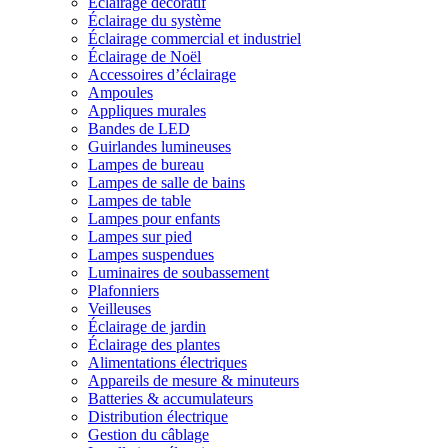
Éclairage décoratif
Éclairage du système
Éclairage commercial et industriel
Éclairage de Noël
Accessoires d’éclairage
Ampoules
Appliques murales
Bandes de LED
Guirlandes lumineuses
Lampes de bureau
Lampes de salle de bains
Lampes de table
Lampes pour enfants
Lampes sur pied
Lampes suspendues
Luminaires de soubassement
Plafonniers
Veilleuses
Éclairage de jardin
Éclairage des plantes
Alimentations électriques
Appareils de mesure & minuteurs
Batteries & accumulateurs
Distribution électrique
Gestion du câblage