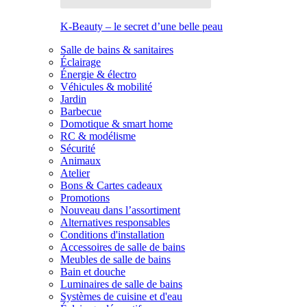
K-Beauty – le secret d’une belle peau
Salle de bains & sanitaires
Éclairage
Énergie & électro
Véhicules & mobilité
Jardin
Barbecue
Domotique & smart home
RC & modélisme
Sécurité
Animaux
Atelier
Bons & Cartes cadeaux
Promotions
Nouveau dans l’assortiment
Alternatives responsables
Conditions d'installation
Accessoires de salle de bains
Meubles de salle de bains
Bain et douche
Luminaires de salle de bains
Systèmes de cuisine et d'eau