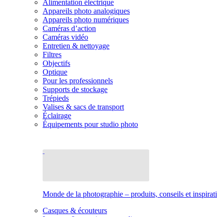
Alimentation électrique
Appareils photo analogiques
Appareils photo numériques
Caméras d’action
Caméras vidéo
Entretien & nettoyage
Filtres
Objectifs
Optique
Pour les professionnels
Supports de stockage
Trépieds
Valises & sacs de transport
Éclairage
Équipements pour studio photo
Monde de la photographie – produits, conseils et inspirat
Casques & écouteurs