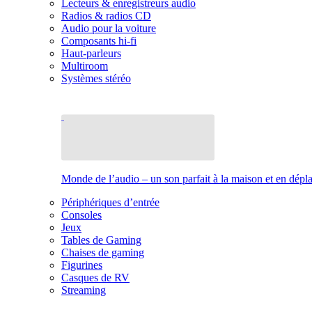
Lecteurs & enregistreurs audio
Radios & radios CD
Audio pour la voiture
Composants hi-fi
Haut-parleurs
Multiroom
Systèmes stéréo
Monde de l’audio – un son parfait à la maison et en dép
Périphériques d’entrée
Consoles
Jeux
Tables de Gaming
Chaises de gaming
Figurines
Casques de RV
Streaming