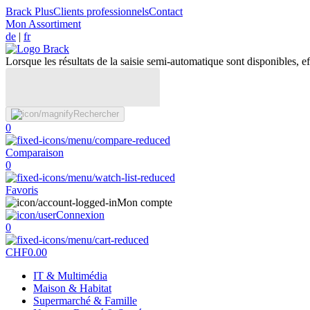
Brack Plus
Clients professionnels
Contact
Mon Assortiment
de
|
fr
Lorsque les résultats de la saisie semi-automatique sont disponibles, eff
Rechercher
0
Comparaison
0
Favoris
Mon compte
Connexion
0
CHF
0.00
IT & Multimédia
Maison & Habitat
Supermarché & Famille