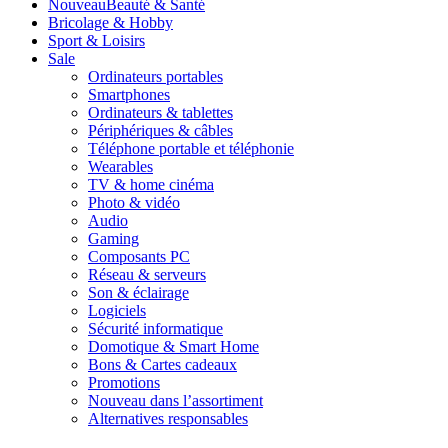
Nouveau
Beauté & Santé
Bricolage & Hobby
Sport & Loisirs
Sale
Ordinateurs portables
Smartphones
Ordinateurs & tablettes
Périphériques & câbles
Téléphone portable et téléphonie
Wearables
TV & home cinéma
Photo & vidéo
Audio
Gaming
Composants PC
Réseau & serveurs
Son & éclairage
Logiciels
Sécurité informatique
Domotique & Smart Home
Bons & Cartes cadeaux
Promotions
Nouveau dans l’assortiment
Alternatives responsables