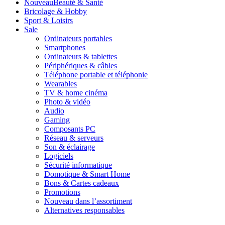
Nouveau
Beauté & Santé
Bricolage & Hobby
Sport & Loisirs
Sale
Ordinateurs portables
Smartphones
Ordinateurs & tablettes
Périphériques & câbles
Téléphone portable et téléphonie
Wearables
TV & home cinéma
Photo & vidéo
Audio
Gaming
Composants PC
Réseau & serveurs
Son & éclairage
Logiciels
Sécurité informatique
Domotique & Smart Home
Bons & Cartes cadeaux
Promotions
Nouveau dans l’assortiment
Alternatives responsables