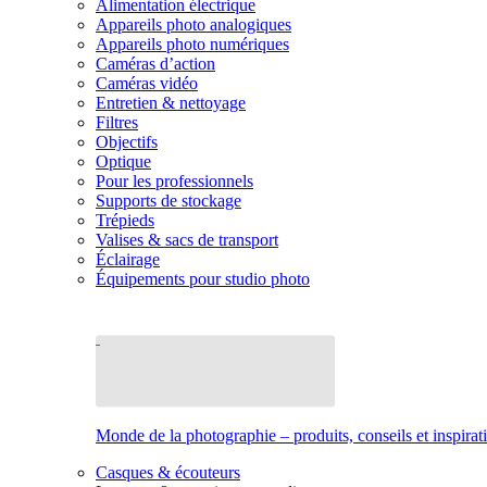
Alimentation électrique
Appareils photo analogiques
Appareils photo numériques
Caméras d’action
Caméras vidéo
Entretien & nettoyage
Filtres
Objectifs
Optique
Pour les professionnels
Supports de stockage
Trépieds
Valises & sacs de transport
Éclairage
Équipements pour studio photo
Monde de la photographie – produits, conseils et inspirat
Casques & écouteurs