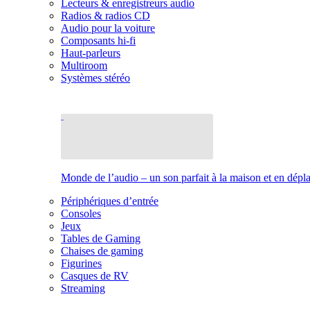
Lecteurs & enregistreurs audio
Radios & radios CD
Audio pour la voiture
Composants hi-fi
Haut-parleurs
Multiroom
Systèmes stéréo
Monde de l’audio – un son parfait à la maison et en dép
Périphériques d’entrée
Consoles
Jeux
Tables de Gaming
Chaises de gaming
Figurines
Casques de RV
Streaming