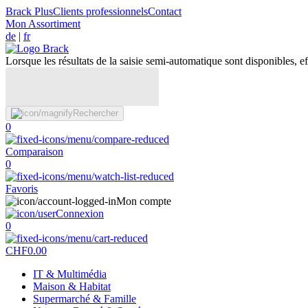
Brack Plus
Clients professionnels
Contact
Mon Assortiment
de
|
fr
Lorsque les résultats de la saisie semi-automatique sont disponibles, eff
Rechercher
0
Comparaison
0
Favoris
Mon compte
Connexion
0
CHF
0.00
IT & Multimédia
Maison & Habitat
Supermarché & Famille