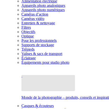
Alimentation électrique
Appareils photo analogiques
Appareils photo numériques
Caméras d’action
Caméras vidéo
Entretien & nettoyage
Filtres
Objectifs
Optique
Pour les professionnels
Supports de stockage
Trépieds
Valises & sacs de transport
Éclairage
Équipements pour studio photo
Monde de la photographie – produits, conseils et inspirat
Casques & écouteurs