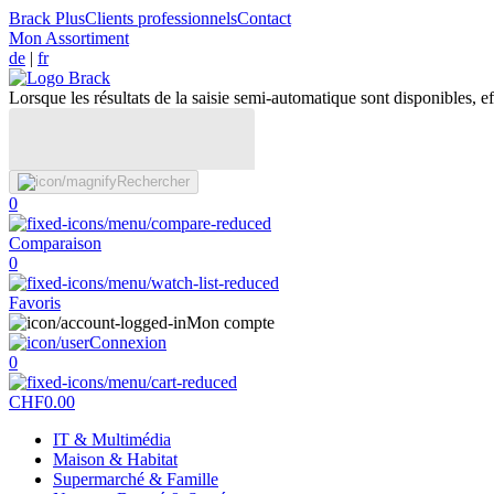
Brack Plus
Clients professionnels
Contact
Mon Assortiment
de
|
fr
Lorsque les résultats de la saisie semi-automatique sont disponibles, eff
Rechercher
0
Comparaison
0
Favoris
Mon compte
Connexion
0
CHF
0.00
IT & Multimédia
Maison & Habitat
Supermarché & Famille