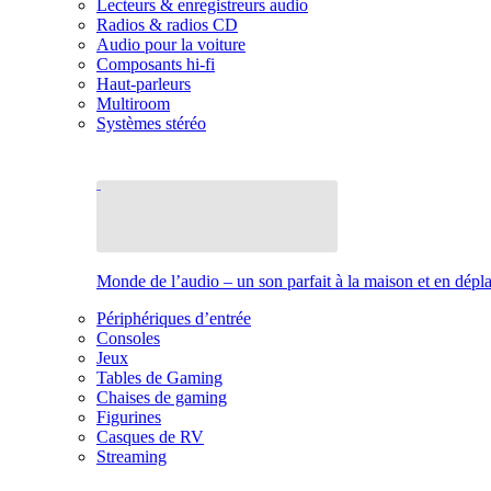
Lecteurs & enregistreurs audio
Radios & radios CD
Audio pour la voiture
Composants hi-fi
Haut-parleurs
Multiroom
Systèmes stéréo
Monde de l’audio – un son parfait à la maison et en dép
Périphériques d’entrée
Consoles
Jeux
Tables de Gaming
Chaises de gaming
Figurines
Casques de RV
Streaming