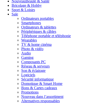
Nouveau
Beauté & Santé
Bricolage & Hobby
Sport & Loisirs
Sale
Ordinateurs portables
Smartphones
Ordinateurs & tablettes
Périphériques & câbles
Téléphone portable et téléphonie
Wearables
TV & home cinéma
Photo & vidéo
Audio
Gaming
Composants PC
Réseau & serveurs
Son & éclairage
Logiciels
Sécurité informatique
Domotique & Smart Home
Bons & Cartes cadeaux
Promotions
Nouveau dans l’assortiment
Alternatives responsables