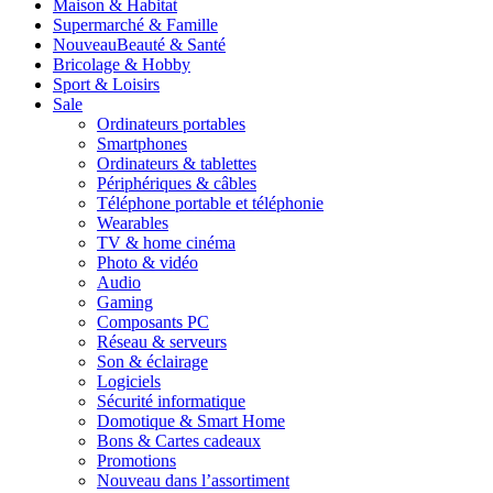
Maison & Habitat
Supermarché & Famille
Nouveau
Beauté & Santé
Bricolage & Hobby
Sport & Loisirs
Sale
Ordinateurs portables
Smartphones
Ordinateurs & tablettes
Périphériques & câbles
Téléphone portable et téléphonie
Wearables
TV & home cinéma
Photo & vidéo
Audio
Gaming
Composants PC
Réseau & serveurs
Son & éclairage
Logiciels
Sécurité informatique
Domotique & Smart Home
Bons & Cartes cadeaux
Promotions
Nouveau dans l’assortiment