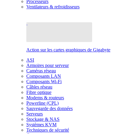
Processeurs
Ventilateurs & refroidisseurs
Action sur les cartes graphiques de Gigabyte
ASI
Armoires pour serveur
Caméras réseau
Composants LAN
Composants Wi-Fi
Câbles réseau
Fibre optique
Modems & routeurs
Powerline (CPL)
Sauvegarde des données
Serveurs
Stockage & NAS
Systèmes KVM
Techniques de sécurité