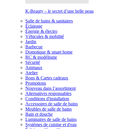
K-Beauty – le secret d’une belle peau
Salle de bains & sanitaires
Éclairage
Énergie & électro
Véhicules & mobilité
Jardin
Barbecue
Domotique & smart home
RC & modélisme
Sécurité
Animaux
Atelier
Bons & Cartes cadeaux
Promotions
Nouveau dans l’assortiment
Alternatives responsables
Conditions d'installation
Accessoires de salle de bains
Meubles de salle de bains
Bain et douche
Luminaires de salle de bains
Systèmes de cuisine et d'eau