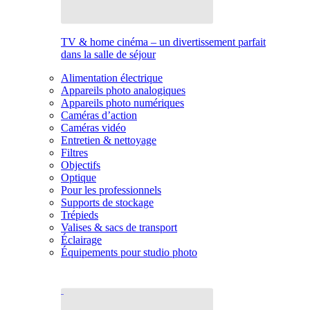
TV & home cinéma – un divertissement parfait
dans la salle de séjour
Alimentation électrique
Appareils photo analogiques
Appareils photo numériques
Caméras d’action
Caméras vidéo
Entretien & nettoyage
Filtres
Objectifs
Optique
Pour les professionnels
Supports de stockage
Trépieds
Valises & sacs de transport
Éclairage
Équipements pour studio photo