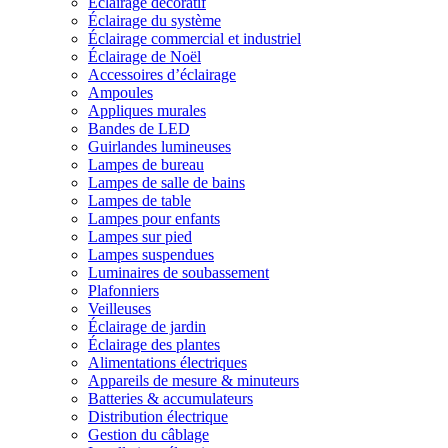
Éclairage décoratif
Éclairage du système
Éclairage commercial et industriel
Éclairage de Noël
Accessoires d’éclairage
Ampoules
Appliques murales
Bandes de LED
Guirlandes lumineuses
Lampes de bureau
Lampes de salle de bains
Lampes de table
Lampes pour enfants
Lampes sur pied
Lampes suspendues
Luminaires de soubassement
Plafonniers
Veilleuses
Éclairage de jardin
Éclairage des plantes
Alimentations électriques
Appareils de mesure & minuteurs
Batteries & accumulateurs
Distribution électrique
Gestion du câblage