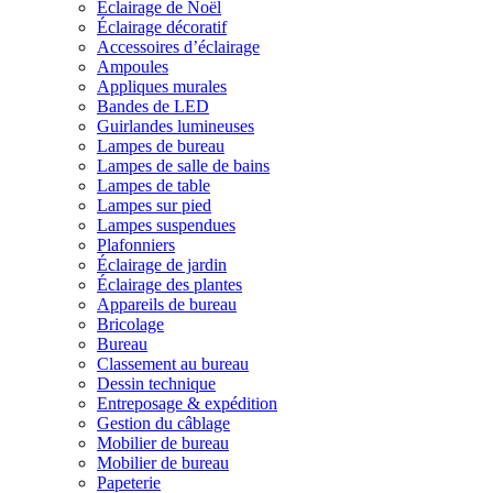
Éclairage de Noël
Éclairage décoratif
Accessoires d’éclairage
Ampoules
Appliques murales
Bandes de LED
Guirlandes lumineuses
Lampes de bureau
Lampes de salle de bains
Lampes de table
Lampes sur pied
Lampes suspendues
Plafonniers
Éclairage de jardin
Éclairage des plantes
Appareils de bureau
Bricolage
Bureau
Classement au bureau
Dessin technique
Entreposage & expédition
Gestion du câblage
Mobilier de bureau
Mobilier de bureau
Papeterie