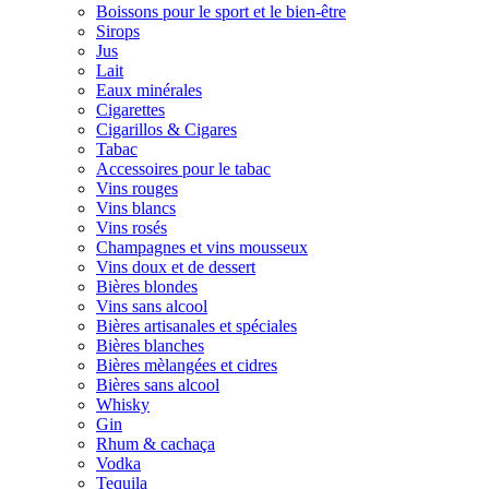
Boissons pour le sport et le bien-être
Sirops
Jus
Lait
Eaux minérales
Cigarettes
Cigarillos & Cigares
Tabac
Accessoires pour le tabac
Vins rouges
Vins blancs
Vins rosés
Champagnes et vins mousseux
Vins doux et de dessert
Bières blondes
Vins sans alcool
Bières artisanales et spéciales
Bières blanches
Bières mèlangées et cidres
Bières sans alcool
Whisky
Gin
Rhum & cachaça
Vodka
Tequila