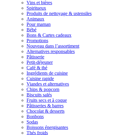
Vins et bières
Spiritueux
Produits de nettoyage & ustensiles
Animaux
Pour maman
Bébé
Bons & Cartes cadeaux
Promotions
Nouveau dans l’assortiment
Alternatives responsables
Pâtisserie
Petit-déjeuner
Café & thé
Ingrédients de cuisine
Cuisine rapide
Viandes et alternatives
Chips & popcorn
Biscuits salés
Fruits secs et à coque
Pâtisseries & barres
Chocolat & desserts
Bonbons
Sodas
Boissons énergisantes
Thés froids