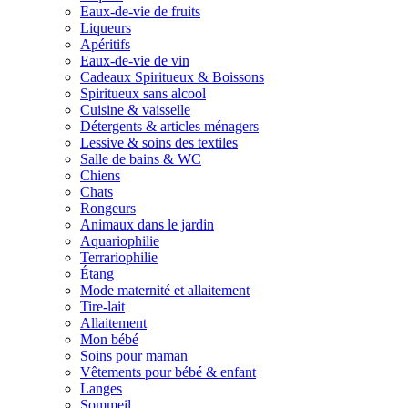
Eaux-de-vie de fruits
Liqueurs
Apéritifs
Eaux-de-vie de vin
Cadeaux Spiritueux & Boissons
Spiritueux sans alcool
Cuisine & vaisselle
Détergents & articles ménagers
Lessive & soins des textiles
Salle de bains & WC
Chiens
Chats
Rongeurs
Animaux dans le jardin
Aquariophilie
Terrariophilie
Étang
Mode maternité et allaitement
Tire-lait
Allaitement
Mon bébé
Soins pour maman
Vêtements pour bébé & enfant
Langes
Sommeil