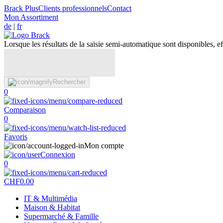
Brack Plus
Clients professionnels
Contact
Mon Assortiment
de
|
fr
Lorsque les résultats de la saisie semi-automatique sont disponibles, eff
Rechercher
0
Comparaison
0
Favoris
Mon compte
Connexion
0
CHF
0.00
IT & Multimédia
Maison & Habitat
Supermarché & Famille