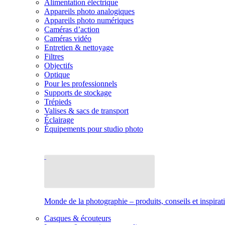
Alimentation électrique
Appareils photo analogiques
Appareils photo numériques
Caméras d’action
Caméras vidéo
Entretien & nettoyage
Filtres
Objectifs
Optique
Pour les professionnels
Supports de stockage
Trépieds
Valises & sacs de transport
Éclairage
Équipements pour studio photo
Monde de la photographie – produits, conseils et inspirat
Casques & écouteurs