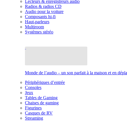
Lecteurs & enregistreurs audio
Radios & radios CD
Audio pour la voiture
Composants hi-fi
Haut-parleurs
Multiroom
Systèmes stéréo
Monde de l’audio – un son parfait à la maison et en dép
Périphériques d’entrée
Consoles
Jeux
Tables de Gaming
Chaises de gaming
Figurines
Casques de RV
Streaming