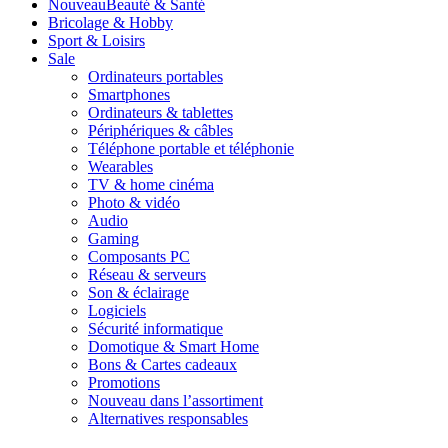
Nouveau
Beauté & Santé
Bricolage & Hobby
Sport & Loisirs
Sale
Ordinateurs portables
Smartphones
Ordinateurs & tablettes
Périphériques & câbles
Téléphone portable et téléphonie
Wearables
TV & home cinéma
Photo & vidéo
Audio
Gaming
Composants PC
Réseau & serveurs
Son & éclairage
Logiciels
Sécurité informatique
Domotique & Smart Home
Bons & Cartes cadeaux
Promotions
Nouveau dans l’assortiment
Alternatives responsables