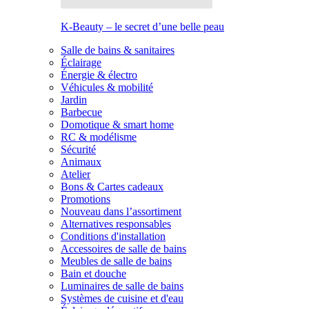
K-Beauty – le secret d’une belle peau
Salle de bains & sanitaires
Éclairage
Énergie & électro
Véhicules & mobilité
Jardin
Barbecue
Domotique & smart home
RC & modélisme
Sécurité
Animaux
Atelier
Bons & Cartes cadeaux
Promotions
Nouveau dans l’assortiment
Alternatives responsables
Conditions d'installation
Accessoires de salle de bains
Meubles de salle de bains
Bain et douche
Luminaires de salle de bains
Systèmes de cuisine et d'eau