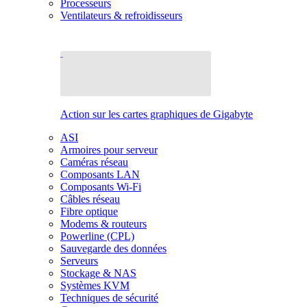
Processeurs
Ventilateurs & refroidisseurs
Action sur les cartes graphiques de Gigabyte
ASI
Armoires pour serveur
Caméras réseau
Composants LAN
Composants Wi-Fi
Câbles réseau
Fibre optique
Modems & routeurs
Powerline (CPL)
Sauvegarde des données
Serveurs
Stockage & NAS
Systèmes KVM
Techniques de sécurité