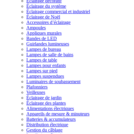
Éclairage décoratif
Éclairage du système
Éclairage commercial et industriel
Éclairage de Noël
Accessoires d’éclairage
Ampoules
Appliques murales
Bandes de LED
Guirlandes lumineuses
Lampes de bureau
Lampes de salle de bains
Lampes de table
Lampes pour enfants
Lampes sur pied
Lampes suspendues
Luminaires de soubassement
Plafonniers
Veilleuses
Éclairage de jardin
Éclairage des plantes
Alimentations électriques
Appareils de mesure & minuteurs
Batteries & accumulateurs
Distribution électrique
Gestion du câblage