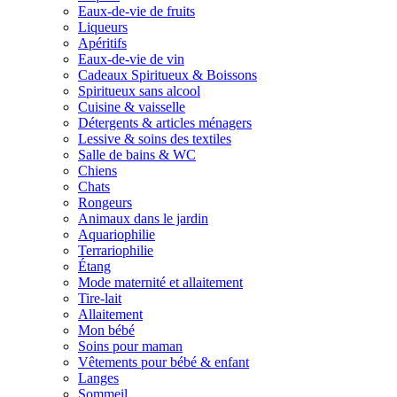
Eaux-de-vie de fruits
Liqueurs
Apéritifs
Eaux-de-vie de vin
Cadeaux Spiritueux & Boissons
Spiritueux sans alcool
Cuisine & vaisselle
Détergents & articles ménagers
Lessive & soins des textiles
Salle de bains & WC
Chiens
Chats
Rongeurs
Animaux dans le jardin
Aquariophilie
Terrariophilie
Étang
Mode maternité et allaitement
Tire-lait
Allaitement
Mon bébé
Soins pour maman
Vêtements pour bébé & enfant
Langes
Sommeil