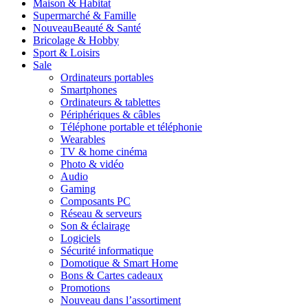
Maison & Habitat
Supermarché & Famille
Nouveau
Beauté & Santé
Bricolage & Hobby
Sport & Loisirs
Sale
Ordinateurs portables
Smartphones
Ordinateurs & tablettes
Périphériques & câbles
Téléphone portable et téléphonie
Wearables
TV & home cinéma
Photo & vidéo
Audio
Gaming
Composants PC
Réseau & serveurs
Son & éclairage
Logiciels
Sécurité informatique
Domotique & Smart Home
Bons & Cartes cadeaux
Promotions
Nouveau dans l’assortiment