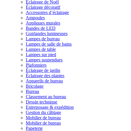
Éclairage de Noël
Éclairage décoratif
Accessoires d’éclairage
Ampoules
Appliques murales
Bandes de LED
Guirlandes lumineuses
Lampes de bureau
Lampes de salle de bains
Lampes de table
Lampes sur pied
Lampes suspendues
Plafonniers
Éclairage de jardin
Éclairage des plantes
Appareils de bureau
Bricolage
Bureau
Classement au bureau
Dessin technique
Entreposage & expédition
Gestion du câblage
Mobilier de bureau
Mobilier de bureau
Papeterie