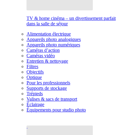
TV & home cinéma – un divertissement parfait
dans la salle de séjour
Alimentation électrique
Appareils photo analogiques
Appareils photo numériques
Caméras d’action
Caméras vidéo
Entretien & nettoyage
Filtres
Objectifs
Optique
Pour les professionnels
Supports de stockage
Trépieds
Valises & sacs de transport
Éclairage
Équipements pour studio photo