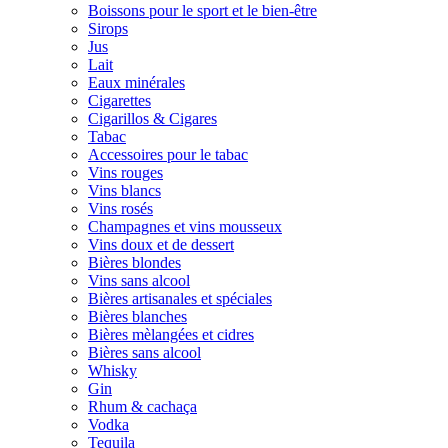
Boissons pour le sport et le bien-être
Sirops
Jus
Lait
Eaux minérales
Cigarettes
Cigarillos & Cigares
Tabac
Accessoires pour le tabac
Vins rouges
Vins blancs
Vins rosés
Champagnes et vins mousseux
Vins doux et de dessert
Bières blondes
Vins sans alcool
Bières artisanales et spéciales
Bières blanches
Bières mèlangées et cidres
Bières sans alcool
Whisky
Gin
Rhum & cachaça
Vodka
Tequila