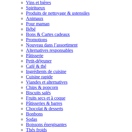
Vins et bières
Spiritueux
Produits de nettoyage & ustensiles
Animaux
Pour maman
Bébé
Bons & Cartes cadeaux
Promotions
Nouveau dans l’assortiment
Alternatives responsables
Pâtisserie
Petit-déjeuner
Café & thé
Ingrédients de cuisine
Cuisine rapide
Viandes et alternatives
Chips & popcorn
Biscuits salés
Fruits secs et à coque
Pâtisseries & barres
Chocolat & desserts
Bonbons
Sodas
Boissons énergisantes
Thés froids