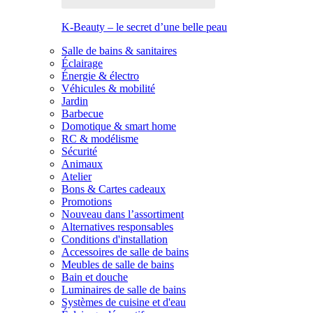
K-Beauty – le secret d’une belle peau
Salle de bains & sanitaires
Éclairage
Énergie & électro
Véhicules & mobilité
Jardin
Barbecue
Domotique & smart home
RC & modélisme
Sécurité
Animaux
Atelier
Bons & Cartes cadeaux
Promotions
Nouveau dans l’assortiment
Alternatives responsables
Conditions d'installation
Accessoires de salle de bains
Meubles de salle de bains
Bain et douche
Luminaires de salle de bains
Systèmes de cuisine et d'eau