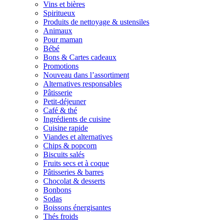
Vins et bières
Spiritueux
Produits de nettoyage & ustensiles
Animaux
Pour maman
Bébé
Bons & Cartes cadeaux
Promotions
Nouveau dans l’assortiment
Alternatives responsables
Pâtisserie
Petit-déjeuner
Café & thé
Ingrédients de cuisine
Cuisine rapide
Viandes et alternatives
Chips & popcorn
Biscuits salés
Fruits secs et à coque
Pâtisseries & barres
Chocolat & desserts
Bonbons
Sodas
Boissons énergisantes
Thés froids