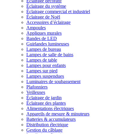
Éclairage décoratif
Éclairage du système
Éclairage commercial et industriel
Éclairage de Noël
Accessoires d’éclairage
Ampoules
Appliques murales
Bandes de LED
Guirlandes lumineuses
Lampes de bureau
Lampes de salle de bains
Lampes de table
Lampes pour enfants
Lampes sur pied
Lampes suspendues
Luminaires de soubassement
Plafonniers
Veilleuses
Éclairage de jardin
Éclairage des plantes
Alimentations électriques
Appareils de mesure & minuteurs
Batteries & accumulateurs
Distribution électrique
Gestion du câblage