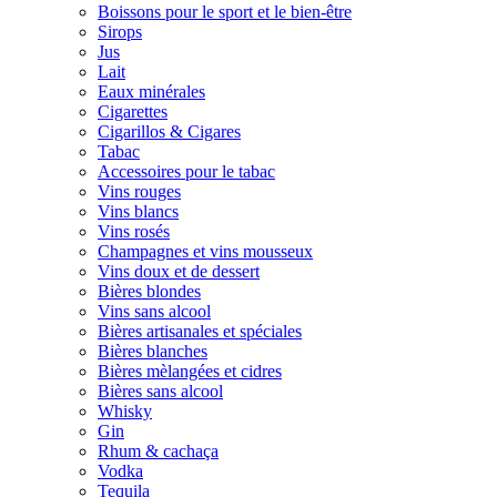
Boissons pour le sport et le bien-être
Sirops
Jus
Lait
Eaux minérales
Cigarettes
Cigarillos & Cigares
Tabac
Accessoires pour le tabac
Vins rouges
Vins blancs
Vins rosés
Champagnes et vins mousseux
Vins doux et de dessert
Bières blondes
Vins sans alcool
Bières artisanales et spéciales
Bières blanches
Bières mèlangées et cidres
Bières sans alcool
Whisky
Gin
Rhum & cachaça
Vodka
Tequila