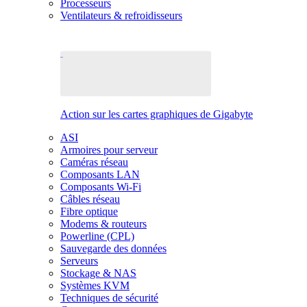
Processeurs
Ventilateurs & refroidisseurs
Action sur les cartes graphiques de Gigabyte
ASI
Armoires pour serveur
Caméras réseau
Composants LAN
Composants Wi-Fi
Câbles réseau
Fibre optique
Modems & routeurs
Powerline (CPL)
Sauvegarde des données
Serveurs
Stockage & NAS
Systèmes KVM
Techniques de sécurité