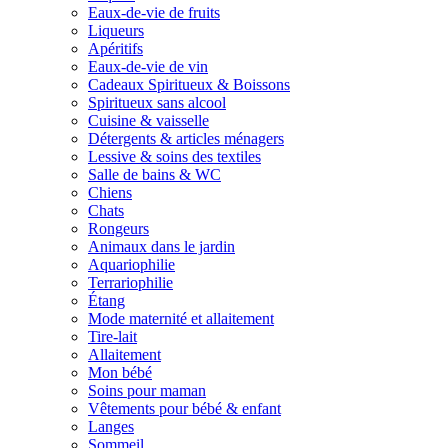
Eaux-de-vie de fruits
Liqueurs
Apéritifs
Eaux-de-vie de vin
Cadeaux Spiritueux & Boissons
Spiritueux sans alcool
Cuisine & vaisselle
Détergents & articles ménagers
Lessive & soins des textiles
Salle de bains & WC
Chiens
Chats
Rongeurs
Animaux dans le jardin
Aquariophilie
Terrariophilie
Étang
Mode maternité et allaitement
Tire-lait
Allaitement
Mon bébé
Soins pour maman
Vêtements pour bébé & enfant
Langes
Sommeil