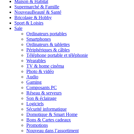
Maison & Habitat
Supermarché & Famille
Nouveau
Beauté & Santé
Bricolage & Hobby
Sport & Loisirs
Sale
Ordinateurs portables
Smartphones
Ordinateurs & tablettes
Périphériques & câbles
Téléphone portable et téléphonie
Wearables
TV & home cinéma
Photo & vidéo
Audio
Gaming
Composants PC
Réseau & serveurs
Son & éclairage
Logiciels
Sécurité informatique
Domotique & Smart Home
Bons & Cartes cadeaux
Promotions
Nouveau dans l’assortiment