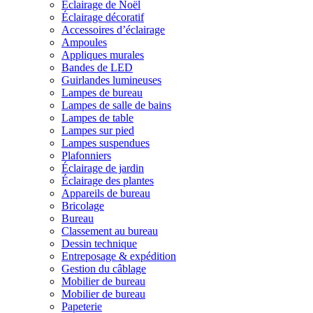
Éclairage de Noël
Éclairage décoratif
Accessoires d’éclairage
Ampoules
Appliques murales
Bandes de LED
Guirlandes lumineuses
Lampes de bureau
Lampes de salle de bains
Lampes de table
Lampes sur pied
Lampes suspendues
Plafonniers
Éclairage de jardin
Éclairage des plantes
Appareils de bureau
Bricolage
Bureau
Classement au bureau
Dessin technique
Entreposage & expédition
Gestion du câblage
Mobilier de bureau
Mobilier de bureau
Papeterie