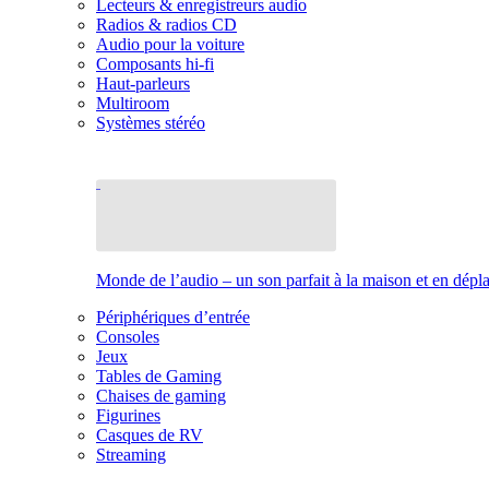
Lecteurs & enregistreurs audio
Radios & radios CD
Audio pour la voiture
Composants hi-fi
Haut-parleurs
Multiroom
Systèmes stéréo
Monde de l’audio – un son parfait à la maison et en dép
Périphériques d’entrée
Consoles
Jeux
Tables de Gaming
Chaises de gaming
Figurines
Casques de RV
Streaming