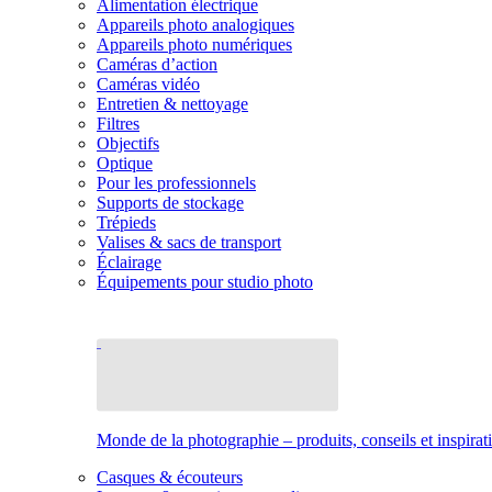
Alimentation électrique
Appareils photo analogiques
Appareils photo numériques
Caméras d’action
Caméras vidéo
Entretien & nettoyage
Filtres
Objectifs
Optique
Pour les professionnels
Supports de stockage
Trépieds
Valises & sacs de transport
Éclairage
Équipements pour studio photo
Monde de la photographie – produits, conseils et inspirat
Casques & écouteurs