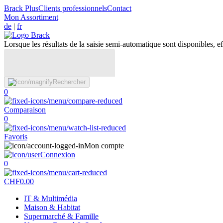
Brack Plus
Clients professionnels
Contact
Mon Assortiment
de
|
fr
Lorsque les résultats de la saisie semi-automatique sont disponibles, eff
Rechercher
0
Comparaison
0
Favoris
Mon compte
Connexion
0
CHF
0.00
IT & Multimédia
Maison & Habitat
Supermarché & Famille