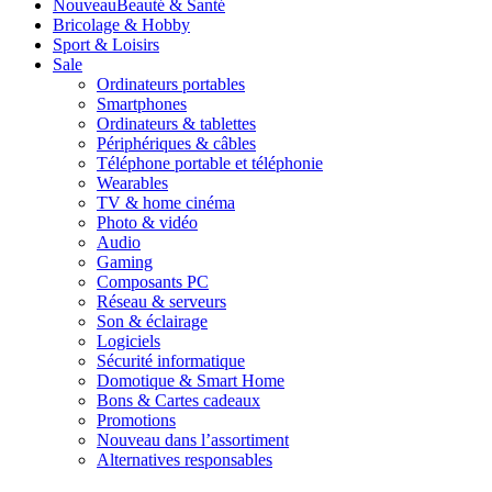
Nouveau
Beauté & Santé
Bricolage & Hobby
Sport & Loisirs
Sale
Ordinateurs portables
Smartphones
Ordinateurs & tablettes
Périphériques & câbles
Téléphone portable et téléphonie
Wearables
TV & home cinéma
Photo & vidéo
Audio
Gaming
Composants PC
Réseau & serveurs
Son & éclairage
Logiciels
Sécurité informatique
Domotique & Smart Home
Bons & Cartes cadeaux
Promotions
Nouveau dans l’assortiment
Alternatives responsables