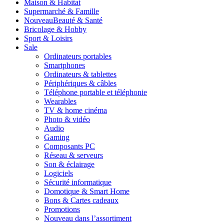
Maison & Habitat
Supermarché & Famille
Nouveau
Beauté & Santé
Bricolage & Hobby
Sport & Loisirs
Sale
Ordinateurs portables
Smartphones
Ordinateurs & tablettes
Périphériques & câbles
Téléphone portable et téléphonie
Wearables
TV & home cinéma
Photo & vidéo
Audio
Gaming
Composants PC
Réseau & serveurs
Son & éclairage
Logiciels
Sécurité informatique
Domotique & Smart Home
Bons & Cartes cadeaux
Promotions
Nouveau dans l’assortiment