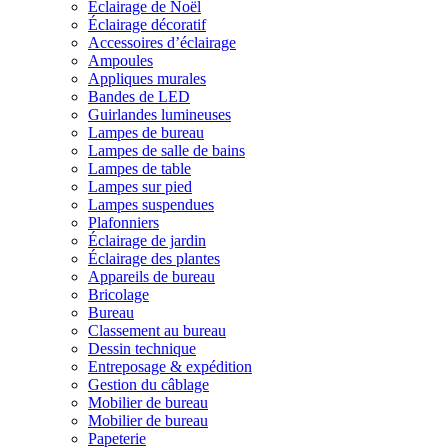
Éclairage de Noël
Éclairage décoratif
Accessoires d’éclairage
Ampoules
Appliques murales
Bandes de LED
Guirlandes lumineuses
Lampes de bureau
Lampes de salle de bains
Lampes de table
Lampes sur pied
Lampes suspendues
Plafonniers
Éclairage de jardin
Éclairage des plantes
Appareils de bureau
Bricolage
Bureau
Classement au bureau
Dessin technique
Entreposage & expédition
Gestion du câblage
Mobilier de bureau
Mobilier de bureau
Papeterie