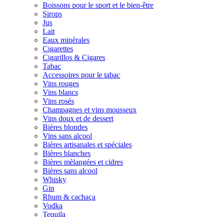
Boissons pour le sport et le bien-être
Sirops
Jus
Lait
Eaux minérales
Cigarettes
Cigarillos & Cigares
Tabac
Accessoires pour le tabac
Vins rouges
Vins blancs
Vins rosés
Champagnes et vins mousseux
Vins doux et de dessert
Bières blondes
Vins sans alcool
Bières artisanales et spéciales
Bières blanches
Bières mèlangées et cidres
Bières sans alcool
Whisky
Gin
Rhum & cachaça
Vodka
Tequila