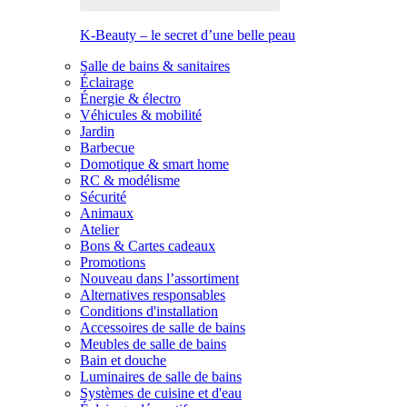
K-Beauty – le secret d’une belle peau
Salle de bains & sanitaires
Éclairage
Énergie & électro
Véhicules & mobilité
Jardin
Barbecue
Domotique & smart home
RC & modélisme
Sécurité
Animaux
Atelier
Bons & Cartes cadeaux
Promotions
Nouveau dans l’assortiment
Alternatives responsables
Conditions d'installation
Accessoires de salle de bains
Meubles de salle de bains
Bain et douche
Luminaires de salle de bains
Systèmes de cuisine et d'eau