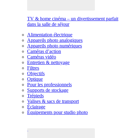
TV & home cinéma – un divertissement parfait
dans la salle de séjour
Alimentation électrique
Appareils photo analogiques
Appareils photo numériques
Caméras d’action
Caméras vidéo
Entretien & nettoyage
Filtres
Objectifs
Optique
Pour les professionnels
Supports de stockage
Trépieds
Valises & sacs de transport
Éclairage
Équipements pour studio photo