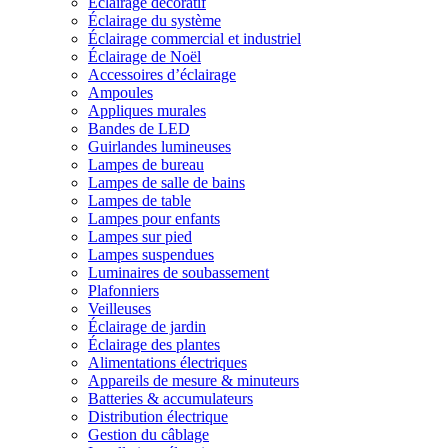
Éclairage décoratif
Éclairage du système
Éclairage commercial et industriel
Éclairage de Noël
Accessoires d’éclairage
Ampoules
Appliques murales
Bandes de LED
Guirlandes lumineuses
Lampes de bureau
Lampes de salle de bains
Lampes de table
Lampes pour enfants
Lampes sur pied
Lampes suspendues
Luminaires de soubassement
Plafonniers
Veilleuses
Éclairage de jardin
Éclairage des plantes
Alimentations électriques
Appareils de mesure & minuteurs
Batteries & accumulateurs
Distribution électrique
Gestion du câblage