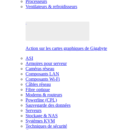
Processeurs
Ventilateurs & refroidisseurs
Action sur les cartes graphiques de Gigabyte
ASI
Armoires pour serveur
Caméras réseau
Composants LAN
Composants Wi-Fi
Câbles réseau
Fibre optique
Modems & routeurs
Powerline (CPL)
Sauvegarde des données
Serveurs
Stockage & NAS
Systèmes KVM
Techniques de sécurité