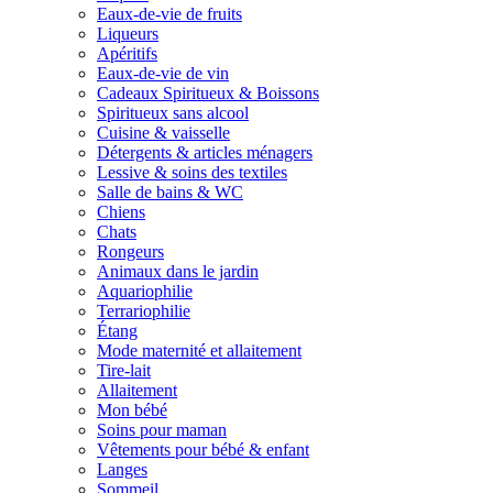
Eaux-de-vie de fruits
Liqueurs
Apéritifs
Eaux-de-vie de vin
Cadeaux Spiritueux & Boissons
Spiritueux sans alcool
Cuisine & vaisselle
Détergents & articles ménagers
Lessive & soins des textiles
Salle de bains & WC
Chiens
Chats
Rongeurs
Animaux dans le jardin
Aquariophilie
Terrariophilie
Étang
Mode maternité et allaitement
Tire-lait
Allaitement
Mon bébé
Soins pour maman
Vêtements pour bébé & enfant
Langes
Sommeil