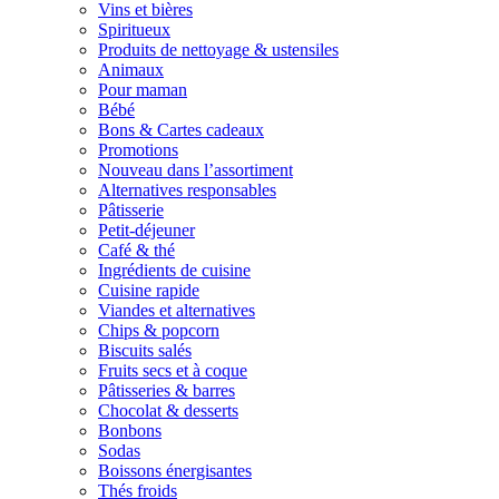
Vins et bières
Spiritueux
Produits de nettoyage & ustensiles
Animaux
Pour maman
Bébé
Bons & Cartes cadeaux
Promotions
Nouveau dans l’assortiment
Alternatives responsables
Pâtisserie
Petit-déjeuner
Café & thé
Ingrédients de cuisine
Cuisine rapide
Viandes et alternatives
Chips & popcorn
Biscuits salés
Fruits secs et à coque
Pâtisseries & barres
Chocolat & desserts
Bonbons
Sodas
Boissons énergisantes
Thés froids