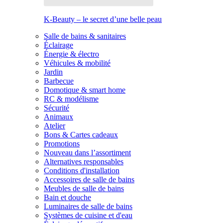
K-Beauty – le secret d’une belle peau
Salle de bains & sanitaires
Éclairage
Énergie & électro
Véhicules & mobilité
Jardin
Barbecue
Domotique & smart home
RC & modélisme
Sécurité
Animaux
Atelier
Bons & Cartes cadeaux
Promotions
Nouveau dans l’assortiment
Alternatives responsables
Conditions d'installation
Accessoires de salle de bains
Meubles de salle de bains
Bain et douche
Luminaires de salle de bains
Systèmes de cuisine et d'eau