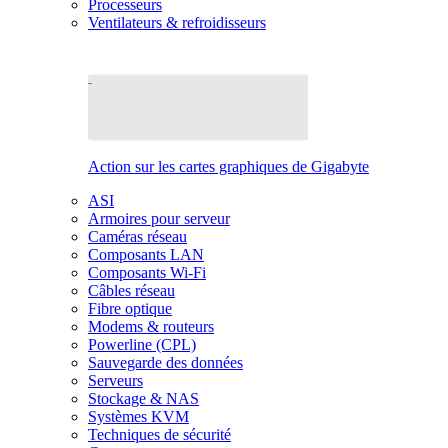
Processeurs
Ventilateurs & refroidisseurs
Action sur les cartes graphiques de Gigabyte
ASI
Armoires pour serveur
Caméras réseau
Composants LAN
Composants Wi-Fi
Câbles réseau
Fibre optique
Modems & routeurs
Powerline (CPL)
Sauvegarde des données
Serveurs
Stockage & NAS
Systèmes KVM
Techniques de sécurité