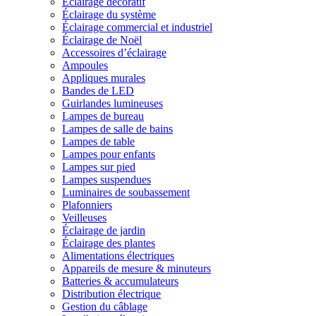
Éclairage décoratif
Éclairage du système
Éclairage commercial et industriel
Éclairage de Noël
Accessoires d’éclairage
Ampoules
Appliques murales
Bandes de LED
Guirlandes lumineuses
Lampes de bureau
Lampes de salle de bains
Lampes de table
Lampes pour enfants
Lampes sur pied
Lampes suspendues
Luminaires de soubassement
Plafonniers
Veilleuses
Éclairage de jardin
Éclairage des plantes
Alimentations électriques
Appareils de mesure & minuteurs
Batteries & accumulateurs
Distribution électrique
Gestion du câblage