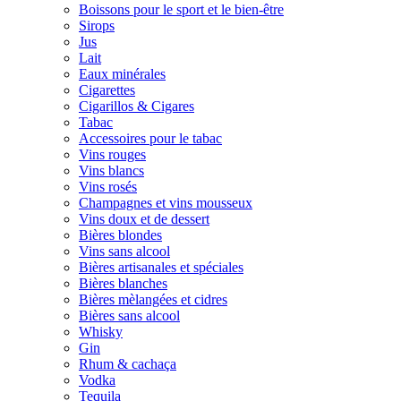
Boissons pour le sport et le bien-être
Sirops
Jus
Lait
Eaux minérales
Cigarettes
Cigarillos & Cigares
Tabac
Accessoires pour le tabac
Vins rouges
Vins blancs
Vins rosés
Champagnes et vins mousseux
Vins doux et de dessert
Bières blondes
Vins sans alcool
Bières artisanales et spéciales
Bières blanches
Bières mèlangées et cidres
Bières sans alcool
Whisky
Gin
Rhum & cachaça
Vodka
Tequila