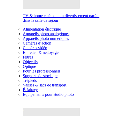
TV & home cinéma – un divertissement parfait
dans la salle de séjour
Alimentation électrique
Appareils photo analogiques
Appareils photo numériques
Caméras d’action
Caméras vidéo
Entretien & nettoyage
Filtres
Objectifs
Optique
Pour les professionnels
Supports de stockage
Trépieds
Valises & sacs de transport
Éclairage
Équipements pour studio photo