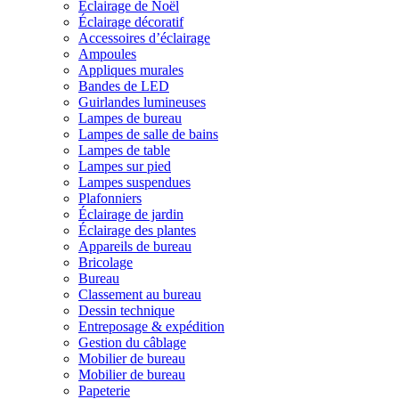
Éclairage de Noël
Éclairage décoratif
Accessoires d’éclairage
Ampoules
Appliques murales
Bandes de LED
Guirlandes lumineuses
Lampes de bureau
Lampes de salle de bains
Lampes de table
Lampes sur pied
Lampes suspendues
Plafonniers
Éclairage de jardin
Éclairage des plantes
Appareils de bureau
Bricolage
Bureau
Classement au bureau
Dessin technique
Entreposage & expédition
Gestion du câblage
Mobilier de bureau
Mobilier de bureau
Papeterie