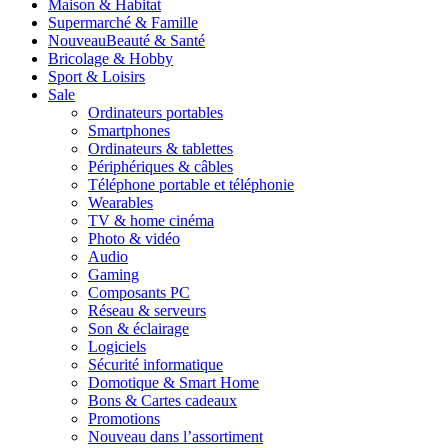
Maison & Habitat
Supermarché & Famille
Nouveau
Beauté & Santé
Bricolage & Hobby
Sport & Loisirs
Sale
Ordinateurs portables
Smartphones
Ordinateurs & tablettes
Périphériques & câbles
Téléphone portable et téléphonie
Wearables
TV & home cinéma
Photo & vidéo
Audio
Gaming
Composants PC
Réseau & serveurs
Son & éclairage
Logiciels
Sécurité informatique
Domotique & Smart Home
Bons & Cartes cadeaux
Promotions
Nouveau dans l’assortiment