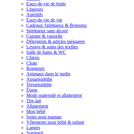
Eaux-de-vie de fruits
Liqueurs
Apéritifs
Eaux-de-vie de vin
Cadeaux Spiritueux & Boissons
Spiritueux sans alcool
Cuisine & vaisselle
Détergents & articles ménagers
Lessive & soins des textiles
Salle de bains & WC
Chiens
Chats
Rongeurs
Animaux dans le jardin
Aquariophilie
Terrariophilie
Étang
Mode maternité et allaitement
Tire-lait
Allaitement
Mon bébé
Soins pour maman
Vêtements pour bébé & enfant
Langes
Sommeil