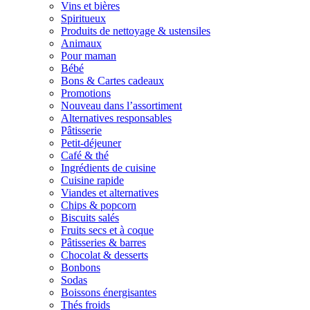
Vins et bières
Spiritueux
Produits de nettoyage & ustensiles
Animaux
Pour maman
Bébé
Bons & Cartes cadeaux
Promotions
Nouveau dans l’assortiment
Alternatives responsables
Pâtisserie
Petit-déjeuner
Café & thé
Ingrédients de cuisine
Cuisine rapide
Viandes et alternatives
Chips & popcorn
Biscuits salés
Fruits secs et à coque
Pâtisseries & barres
Chocolat & desserts
Bonbons
Sodas
Boissons énergisantes
Thés froids