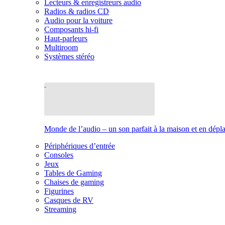
Lecteurs & enregistreurs audio
Radios & radios CD
Audio pour la voiture
Composants hi-fi
Haut-parleurs
Multiroom
Systèmes stéréo
Monde de l’audio – un son parfait à la maison et en dép
Périphériques d’entrée
Consoles
Jeux
Tables de Gaming
Chaises de gaming
Figurines
Casques de RV
Streaming