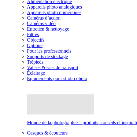
Alimentation électrique
Appareils photo analogiques
Appareils photo numériques
Caméras d’action
Caméras vidéo
Entretien & nettoyage
Filtres
Objectifs
Optique
Pour les professionnels
Supports de stockage
Trépieds
Valises & sacs de transport
Éclairage
Équipements pour studio photo
Monde de la photographie – produits, conseils et inspirat
Casques & écouteurs