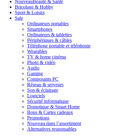
Nouveau
Beauté & Santé
Bricolage & Hobby
Sport & Loisirs
Sale
Ordinateurs portables
Smartphones
Ordinateurs & tablettes
Périphériques & câbles
Téléphone portable et téléphonie
Wearables
TV & home cinéma
Photo & vidéo
Audio
Gaming
Composants PC
Réseau & serveurs
Son & éclairage
Logiciels
Sécurité informatique
Domotique & Smart Home
Bons & Cartes cadeaux
Promotions
Nouveau dans l’assortiment
Alternatives responsables