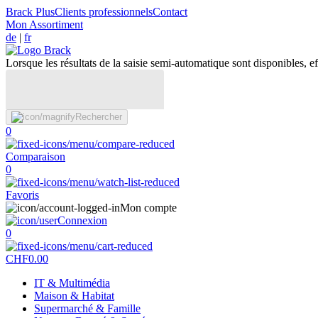
Brack Plus
Clients professionnels
Contact
Mon Assortiment
de
|
fr
Lorsque les résultats de la saisie semi-automatique sont disponibles, eff
Rechercher
0
Comparaison
0
Favoris
Mon compte
Connexion
0
CHF
0.00
IT & Multimédia
Maison & Habitat
Supermarché & Famille