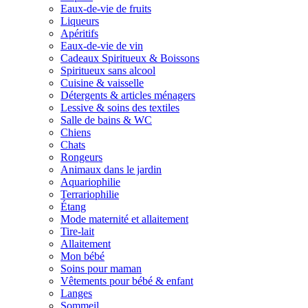
Eaux-de-vie de fruits
Liqueurs
Apéritifs
Eaux-de-vie de vin
Cadeaux Spiritueux & Boissons
Spiritueux sans alcool
Cuisine & vaisselle
Détergents & articles ménagers
Lessive & soins des textiles
Salle de bains & WC
Chiens
Chats
Rongeurs
Animaux dans le jardin
Aquariophilie
Terrariophilie
Étang
Mode maternité et allaitement
Tire-lait
Allaitement
Mon bébé
Soins pour maman
Vêtements pour bébé & enfant
Langes
Sommeil