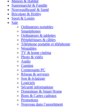
Maison & Habitat
Supermarché & Famille
Nouveau
Beauté & Santé
Bricolage & Hobby
Sport & Loisirs
Sale
Ordinateurs portables
Smartphones
Ordinateurs & tablettes
Périphériques & câbles
Téléphone portable et téléphonie
Wearables
TV & home cinéma
Photo & vidéo
Audio
Gaming
Composants PC
Réseau & serveurs
Son & éclairage
Logiciels
Sécurité informatique
Domotique & Smart Home
Bons & Cartes cadeaux
Promotions
Nouveau dans l’assortiment