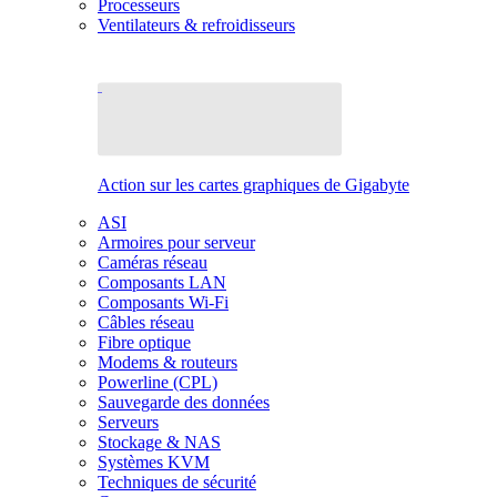
Processeurs
Ventilateurs & refroidisseurs
Action sur les cartes graphiques de Gigabyte
ASI
Armoires pour serveur
Caméras réseau
Composants LAN
Composants Wi-Fi
Câbles réseau
Fibre optique
Modems & routeurs
Powerline (CPL)
Sauvegarde des données
Serveurs
Stockage & NAS
Systèmes KVM
Techniques de sécurité