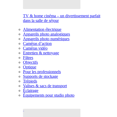
TV & home cinéma – un divertissement parfait
dans la salle de séjour
Alimentation électrique
Appareils photo analogiques
Appareils photo numériques
Caméras d’action
Caméras vidéo
Entretien & nettoyage
Filtres
Objectifs
Optique
Pour les professionnels
Supports de stockage
Trépieds
Valises & sacs de transport
Éclairage
Équipements pour studio photo