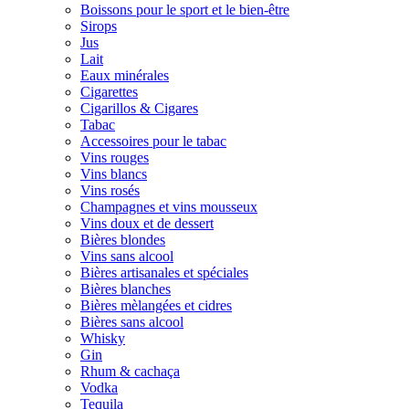
Boissons pour le sport et le bien-être
Sirops
Jus
Lait
Eaux minérales
Cigarettes
Cigarillos & Cigares
Tabac
Accessoires pour le tabac
Vins rouges
Vins blancs
Vins rosés
Champagnes et vins mousseux
Vins doux et de dessert
Bières blondes
Vins sans alcool
Bières artisanales et spéciales
Bières blanches
Bières mèlangées et cidres
Bières sans alcool
Whisky
Gin
Rhum & cachaça
Vodka
Tequila