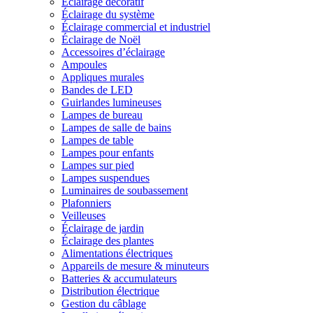
Éclairage décoratif
Éclairage du système
Éclairage commercial et industriel
Éclairage de Noël
Accessoires d’éclairage
Ampoules
Appliques murales
Bandes de LED
Guirlandes lumineuses
Lampes de bureau
Lampes de salle de bains
Lampes de table
Lampes pour enfants
Lampes sur pied
Lampes suspendues
Luminaires de soubassement
Plafonniers
Veilleuses
Éclairage de jardin
Éclairage des plantes
Alimentations électriques
Appareils de mesure & minuteurs
Batteries & accumulateurs
Distribution électrique
Gestion du câblage