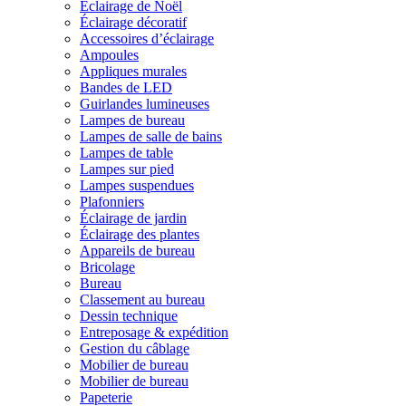
Éclairage de Noël
Éclairage décoratif
Accessoires d’éclairage
Ampoules
Appliques murales
Bandes de LED
Guirlandes lumineuses
Lampes de bureau
Lampes de salle de bains
Lampes de table
Lampes sur pied
Lampes suspendues
Plafonniers
Éclairage de jardin
Éclairage des plantes
Appareils de bureau
Bricolage
Bureau
Classement au bureau
Dessin technique
Entreposage & expédition
Gestion du câblage
Mobilier de bureau
Mobilier de bureau
Papeterie