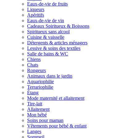
Eaux-de-vie de fruits
Liqueurs
Apéritifs
Eaux-de-vie de vin
Cadeaux Spiritueux & Boissons
Spiritueux sans alcool
Cuisine & vaisselle
Détergents & articles ménagers
Lessive & soins des textiles
Salle de bains & WC
Chiens
Chats
Rongeurs
Animaux dans le jardin
Aquariophilie
Terrariophilie
Étang
Mode maternité et allaitement
Tire-lait
Allaitement
Mon bébé
Soins pour maman
Vêtements pour bébé & enfant
Langes
Sommeil