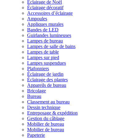
Éclairage de Noël
Éclairage décoratif
Accessoires d’éclairage
Ampoules
Appliques murales
Bandes de LED
Guirlandes lumineuses
Lampes de bureau
Lampes de salle de bains
Lampes de table
Lampes sur pied
Lampes suspendues
Plafonniers
Éclairage de jardin
Éclairage des plantes
Appareils de bureau
Bricolage
Bureau
Classement au bureau
Dessin technique
Entreposage & expédition
Gestion du câblage
Mobilier de bureau
Mobilier de bureau
Papeterie