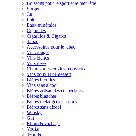
Boissons pour le sport et le bien-être
Sirops
Jus
Lait
Eaux minérales
Cigarettes
Cigarillos & Cigares
Tabac
Accessoires pour le tabac
Vins rouges
Vins blancs
Vins rosés
Champagnes et vins mousseux
Vins doux et de dessert
Bières blondes
Vins sans alcool
Bières artisanales et spéciales
Bières blanches
Bières mèlangées et cidres
Bières sans alcool
Whisky
Gin
Rhum & cachaça
Vodka
Tequila