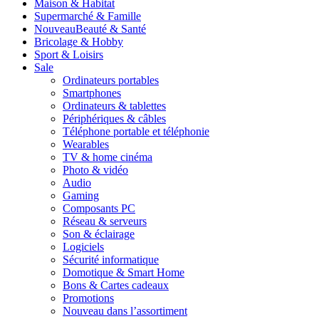
Maison & Habitat
Supermarché & Famille
Nouveau
Beauté & Santé
Bricolage & Hobby
Sport & Loisirs
Sale
Ordinateurs portables
Smartphones
Ordinateurs & tablettes
Périphériques & câbles
Téléphone portable et téléphonie
Wearables
TV & home cinéma
Photo & vidéo
Audio
Gaming
Composants PC
Réseau & serveurs
Son & éclairage
Logiciels
Sécurité informatique
Domotique & Smart Home
Bons & Cartes cadeaux
Promotions
Nouveau dans l’assortiment