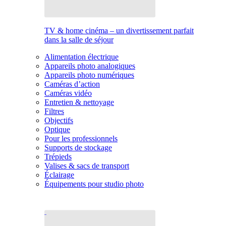
TV & home cinéma – un divertissement parfait
dans la salle de séjour
Alimentation électrique
Appareils photo analogiques
Appareils photo numériques
Caméras d’action
Caméras vidéo
Entretien & nettoyage
Filtres
Objectifs
Optique
Pour les professionnels
Supports de stockage
Trépieds
Valises & sacs de transport
Éclairage
Équipements pour studio photo