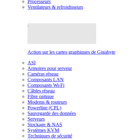
Processeurs
Ventilateurs & refroidisseurs
Action sur les cartes graphiques de Gigabyte
ASI
Armoires pour serveur
Caméras réseau
Composants LAN
Composants Wi-Fi
Câbles réseau
Fibre optique
Modems & routeurs
Powerline (CPL)
Sauvegarde des données
Serveurs
Stockage & NAS
Systèmes KVM
Techniques de sécurité