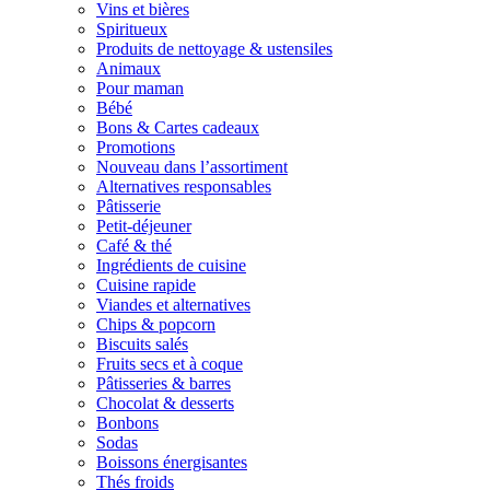
Vins et bières
Spiritueux
Produits de nettoyage & ustensiles
Animaux
Pour maman
Bébé
Bons & Cartes cadeaux
Promotions
Nouveau dans l’assortiment
Alternatives responsables
Pâtisserie
Petit-déjeuner
Café & thé
Ingrédients de cuisine
Cuisine rapide
Viandes et alternatives
Chips & popcorn
Biscuits salés
Fruits secs et à coque
Pâtisseries & barres
Chocolat & desserts
Bonbons
Sodas
Boissons énergisantes
Thés froids