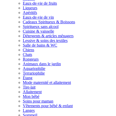
Eaux-de-vie de fruits
Liqueurs
Apéritifs
Eaux-de-vie de vin
Cadeaux Spiritueux & Boissons
Spiritueux sans alcool
Cuisine & vaisselle
Détergents & articles ménagers
Lessive & soins des textiles
Salle de bains & WC
Chiens
Chats
Rongeurs
Animaux dans le jardin
Aquariophilie
Terrariophilie
Étang
Mode maternité et allaitement
Tire-lait
Allaitement
Mon bébé
Soins pour maman
Vêtements pour bébé & enfant
Langes
Sommeil