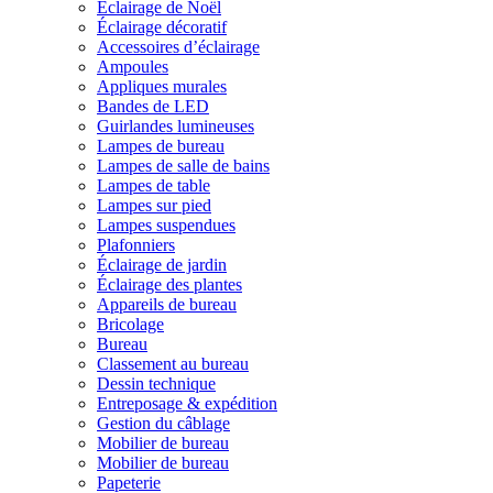
Éclairage de Noël
Éclairage décoratif
Accessoires d’éclairage
Ampoules
Appliques murales
Bandes de LED
Guirlandes lumineuses
Lampes de bureau
Lampes de salle de bains
Lampes de table
Lampes sur pied
Lampes suspendues
Plafonniers
Éclairage de jardin
Éclairage des plantes
Appareils de bureau
Bricolage
Bureau
Classement au bureau
Dessin technique
Entreposage & expédition
Gestion du câblage
Mobilier de bureau
Mobilier de bureau
Papeterie