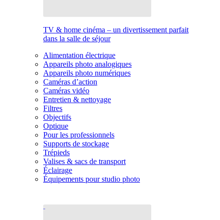
TV & home cinéma – un divertissement parfait
dans la salle de séjour
Alimentation électrique
Appareils photo analogiques
Appareils photo numériques
Caméras d’action
Caméras vidéo
Entretien & nettoyage
Filtres
Objectifs
Optique
Pour les professionnels
Supports de stockage
Trépieds
Valises & sacs de transport
Éclairage
Équipements pour studio photo