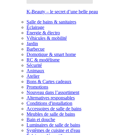
K-Beauty – le secret d’une belle peau
Salle de bains & sanitaires
Éclairage
Énergie & électro
Véhicules & mobilité
Jardin
Barbecue
Domotique & smart home
RC & modélisme
Sécurité
Animaux
Atelier
Bons & Cartes cadeaux
Promotions
Nouveau dans l’assortiment
Alternatives responsables
Conditions d'installation
Accessoires de salle de bains
Meubles de salle de bains
Bain et douche
Luminaires de salle de bains
Systèmes de cuisine et d'eau