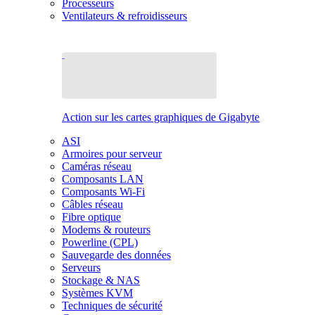
Processeurs
Ventilateurs & refroidisseurs
Action sur les cartes graphiques de Gigabyte
ASI
Armoires pour serveur
Caméras réseau
Composants LAN
Composants Wi-Fi
Câbles réseau
Fibre optique
Modems & routeurs
Powerline (CPL)
Sauvegarde des données
Serveurs
Stockage & NAS
Systèmes KVM
Techniques de sécurité