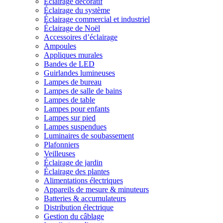
Éclairage décoratif
Éclairage du système
Éclairage commercial et industriel
Éclairage de Noël
Accessoires d’éclairage
Ampoules
Appliques murales
Bandes de LED
Guirlandes lumineuses
Lampes de bureau
Lampes de salle de bains
Lampes de table
Lampes pour enfants
Lampes sur pied
Lampes suspendues
Luminaires de soubassement
Plafonniers
Veilleuses
Éclairage de jardin
Éclairage des plantes
Alimentations électriques
Appareils de mesure & minuteurs
Batteries & accumulateurs
Distribution électrique
Gestion du câblage