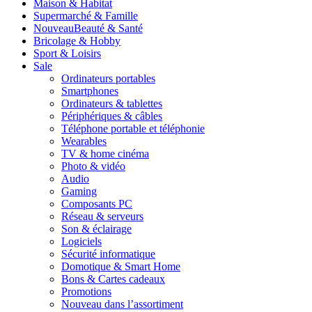
Maison & Habitat
Supermarché & Famille
Nouveau
Beauté & Santé
Bricolage & Hobby
Sport & Loisirs
Sale
Ordinateurs portables
Smartphones
Ordinateurs & tablettes
Périphériques & câbles
Téléphone portable et téléphonie
Wearables
TV & home cinéma
Photo & vidéo
Audio
Gaming
Composants PC
Réseau & serveurs
Son & éclairage
Logiciels
Sécurité informatique
Domotique & Smart Home
Bons & Cartes cadeaux
Promotions
Nouveau dans l’assortiment