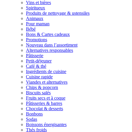
Vins et bières
Spiritueux
Produits de nettoyage & ustensiles
Animaux
Pour maman
Bébé
Bons & Cartes cadeaux
Promotions
Nouveau dans l’assortiment
Alternatives responsables
Pâtisserie
Petit-déjeuner
Café & thé
Ingrédients de cuisine
Cuisine rapide
Viandes et alternatives
Chips & popcorn
Biscuits salés
Fruits secs et à coque
Pâtisseries & barres
Chocolat & desserts
Bonbons
Sodas
Boissons énergisantes
Thés froids