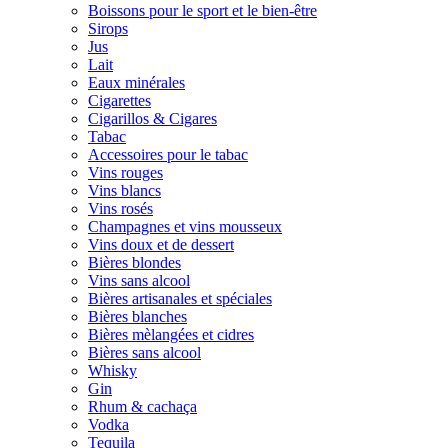
Boissons pour le sport et le bien-être
Sirops
Jus
Lait
Eaux minérales
Cigarettes
Cigarillos & Cigares
Tabac
Accessoires pour le tabac
Vins rouges
Vins blancs
Vins rosés
Champagnes et vins mousseux
Vins doux et de dessert
Bières blondes
Vins sans alcool
Bières artisanales et spéciales
Bières blanches
Bières mèlangées et cidres
Bières sans alcool
Whisky
Gin
Rhum & cachaça
Vodka
Tequila