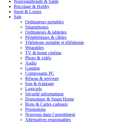
Nouveau
Beauté & Santé
Bricolage & Hobby
Sport & Loisirs
Sale
Ordinateurs portables
Smartphones
Ordinateurs & tablettes
Périphériques & câbles
Téléphone portable et téléphonie
Wearables
TV & home cinéma
Photo & vidéo
Audio
Gaming
Composants PC
Réseau & serveurs
Son & éclairage
Logiciels
Sécurité informatique
Domotique & Smart Home
Bons & Cartes cadeaux
Promotions
Nouveau dans l’assortiment
Alternatives responsables