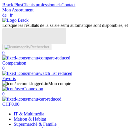
Brack Plus
Clients professionnels
Contact
Mon Assortiment
de
|
fr
Lorsque les résultats de la saisie semi-automatique sont disponibles, eff
Rechercher
0
Comparaison
0
Favoris
Mon compte
Connexion
0
CHF
0.00
IT & Multimédia
Maison & Habitat
Supermarché & Famille