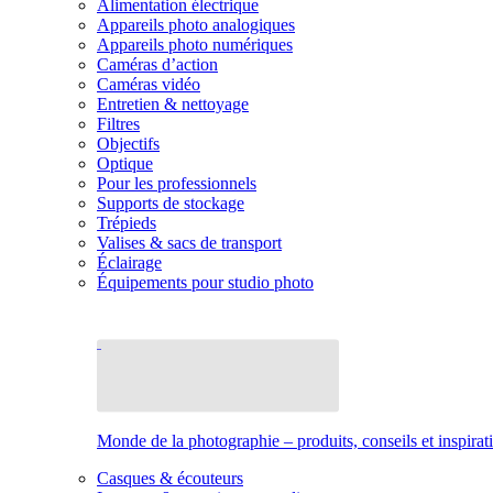
Alimentation électrique
Appareils photo analogiques
Appareils photo numériques
Caméras d’action
Caméras vidéo
Entretien & nettoyage
Filtres
Objectifs
Optique
Pour les professionnels
Supports de stockage
Trépieds
Valises & sacs de transport
Éclairage
Équipements pour studio photo
Monde de la photographie – produits, conseils et inspirat
Casques & écouteurs