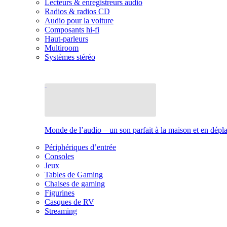
Lecteurs & enregistreurs audio
Radios & radios CD
Audio pour la voiture
Composants hi-fi
Haut-parleurs
Multiroom
Systèmes stéréo
Monde de l’audio – un son parfait à la maison et en dép
Périphériques d’entrée
Consoles
Jeux
Tables de Gaming
Chaises de gaming
Figurines
Casques de RV
Streaming