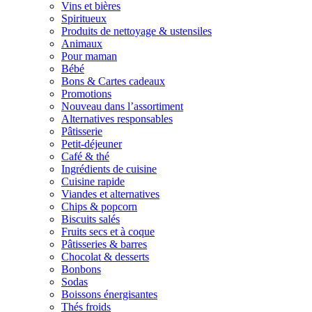
Vins et bières
Spiritueux
Produits de nettoyage & ustensiles
Animaux
Pour maman
Bébé
Bons & Cartes cadeaux
Promotions
Nouveau dans l’assortiment
Alternatives responsables
Pâtisserie
Petit-déjeuner
Café & thé
Ingrédients de cuisine
Cuisine rapide
Viandes et alternatives
Chips & popcorn
Biscuits salés
Fruits secs et à coque
Pâtisseries & barres
Chocolat & desserts
Bonbons
Sodas
Boissons énergisantes
Thés froids