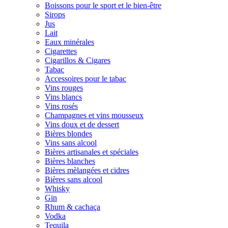
Boissons pour le sport et le bien-être
Sirops
Jus
Lait
Eaux minérales
Cigarettes
Cigarillos & Cigares
Tabac
Accessoires pour le tabac
Vins rouges
Vins blancs
Vins rosés
Champagnes et vins mousseux
Vins doux et de dessert
Bières blondes
Vins sans alcool
Bières artisanales et spéciales
Bières blanches
Bières mèlangées et cidres
Bières sans alcool
Whisky
Gin
Rhum & cachaça
Vodka
Tequila