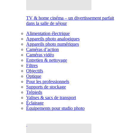
TV & home cinéma – un divertissement parfait
dans la salle de séjour
Alimentation électrique
Appareils photo analogiques
Appareils photo numériques
Caméras d’action
Caméras vidéo
Entretien & nettoyage
Filtres
Objectifs
Optique
Pour les professionnels
Supports de stockage
Trépieds
Valises & sacs de transport
Éclairage
Équipements pour studio photo