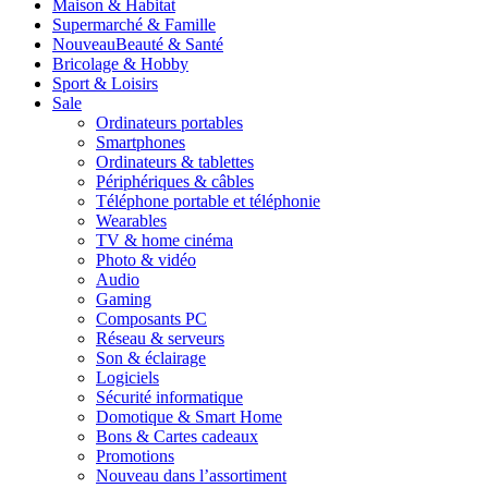
Maison & Habitat
Supermarché & Famille
Nouveau
Beauté & Santé
Bricolage & Hobby
Sport & Loisirs
Sale
Ordinateurs portables
Smartphones
Ordinateurs & tablettes
Périphériques & câbles
Téléphone portable et téléphonie
Wearables
TV & home cinéma
Photo & vidéo
Audio
Gaming
Composants PC
Réseau & serveurs
Son & éclairage
Logiciels
Sécurité informatique
Domotique & Smart Home
Bons & Cartes cadeaux
Promotions
Nouveau dans l’assortiment