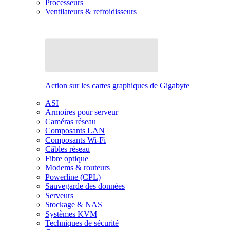
Processeurs
Ventilateurs & refroidisseurs
Action sur les cartes graphiques de Gigabyte
ASI
Armoires pour serveur
Caméras réseau
Composants LAN
Composants Wi-Fi
Câbles réseau
Fibre optique
Modems & routeurs
Powerline (CPL)
Sauvegarde des données
Serveurs
Stockage & NAS
Systèmes KVM
Techniques de sécurité