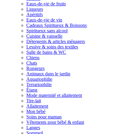
Eaux-de-vie de fruits
Liqueurs
Apéritifs
Eaux-de-vie de vin
Cadeaux Spiritueux & Boissons
Spiritueux sans alcool
Cuisine & vaisselle
Détergents & articles ménagers
Lessive & soins des textiles
Salle de bains & WC
Chiens
Chats
Rongeurs
Animaux dans le jardin
Aquariophilie
Terrariophilie
Étang
Mode maternité et allaitement
Tire-lait
Allaitement
Mon bébé
Soins pour maman
Vêtements pour bébé & enfant
Langes
Sommeil