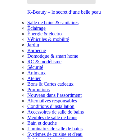
K-Beauty – le secret d’une belle peau
Salle de bains & sanitaires
Éclairage
Énergie & électro
Véhicules & mobilité
Jardin
Barbecue
Domotique & smart home
RC & modélisme
Sécurité
Animaux
Atelier
Bons & Cartes cadeaux
Promotions
Nouveau dans l’assortiment
Alternatives responsables
Conditions d'installation
Accessoires de salle de bains
Meubles de salle de bains
Bain et douche
Luminaires de salle de bains
Systèmes de cuisine et d'eau