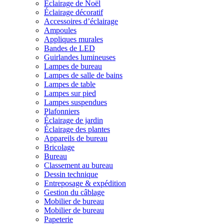
Éclairage de Noël
Éclairage décoratif
Accessoires d’éclairage
Ampoules
Appliques murales
Bandes de LED
Guirlandes lumineuses
Lampes de bureau
Lampes de salle de bains
Lampes de table
Lampes sur pied
Lampes suspendues
Plafonniers
Éclairage de jardin
Éclairage des plantes
Appareils de bureau
Bricolage
Bureau
Classement au bureau
Dessin technique
Entreposage & expédition
Gestion du câblage
Mobilier de bureau
Mobilier de bureau
Papeterie