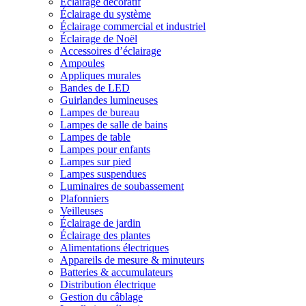
Éclairage décoratif
Éclairage du système
Éclairage commercial et industriel
Éclairage de Noël
Accessoires d’éclairage
Ampoules
Appliques murales
Bandes de LED
Guirlandes lumineuses
Lampes de bureau
Lampes de salle de bains
Lampes de table
Lampes pour enfants
Lampes sur pied
Lampes suspendues
Luminaires de soubassement
Plafonniers
Veilleuses
Éclairage de jardin
Éclairage des plantes
Alimentations électriques
Appareils de mesure & minuteurs
Batteries & accumulateurs
Distribution électrique
Gestion du câblage