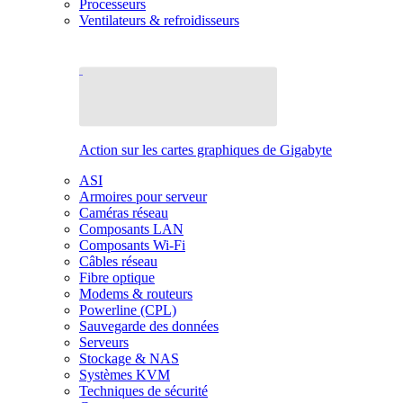
Processeurs
Ventilateurs & refroidisseurs
Action sur les cartes graphiques de Gigabyte
ASI
Armoires pour serveur
Caméras réseau
Composants LAN
Composants Wi-Fi
Câbles réseau
Fibre optique
Modems & routeurs
Powerline (CPL)
Sauvegarde des données
Serveurs
Stockage & NAS
Systèmes KVM
Techniques de sécurité