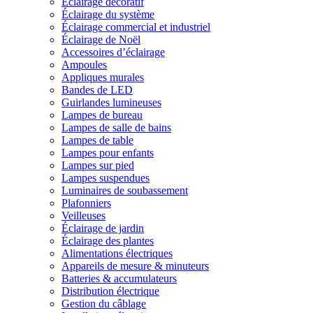
Éclairage décoratif
Éclairage du système
Éclairage commercial et industriel
Éclairage de Noël
Accessoires d’éclairage
Ampoules
Appliques murales
Bandes de LED
Guirlandes lumineuses
Lampes de bureau
Lampes de salle de bains
Lampes de table
Lampes pour enfants
Lampes sur pied
Lampes suspendues
Luminaires de soubassement
Plafonniers
Veilleuses
Éclairage de jardin
Éclairage des plantes
Alimentations électriques
Appareils de mesure & minuteurs
Batteries & accumulateurs
Distribution électrique
Gestion du câblage