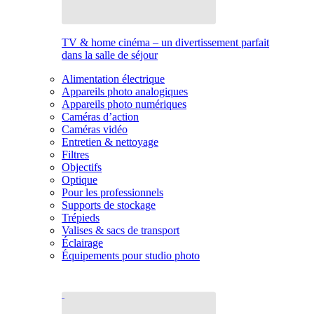
TV & home cinéma – un divertissement parfait
dans la salle de séjour
Alimentation électrique
Appareils photo analogiques
Appareils photo numériques
Caméras d’action
Caméras vidéo
Entretien & nettoyage
Filtres
Objectifs
Optique
Pour les professionnels
Supports de stockage
Trépieds
Valises & sacs de transport
Éclairage
Équipements pour studio photo