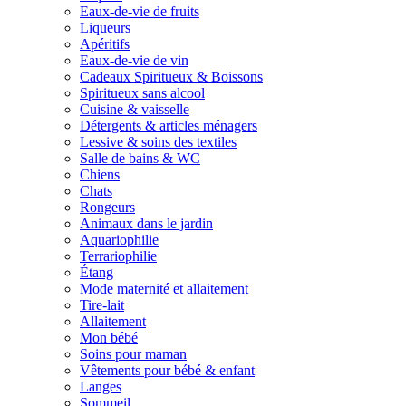
Eaux-de-vie de fruits
Liqueurs
Apéritifs
Eaux-de-vie de vin
Cadeaux Spiritueux & Boissons
Spiritueux sans alcool
Cuisine & vaisselle
Détergents & articles ménagers
Lessive & soins des textiles
Salle de bains & WC
Chiens
Chats
Rongeurs
Animaux dans le jardin
Aquariophilie
Terrariophilie
Étang
Mode maternité et allaitement
Tire-lait
Allaitement
Mon bébé
Soins pour maman
Vêtements pour bébé & enfant
Langes
Sommeil