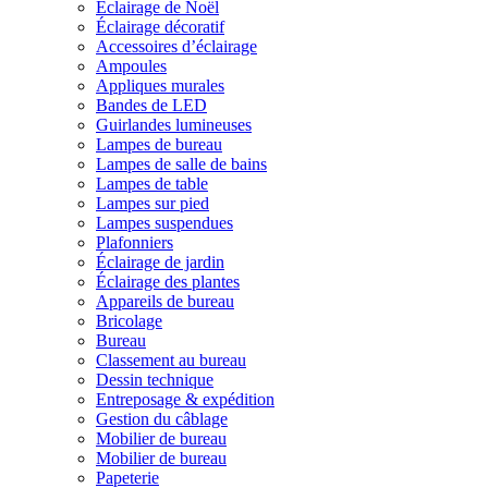
Éclairage de Noël
Éclairage décoratif
Accessoires d’éclairage
Ampoules
Appliques murales
Bandes de LED
Guirlandes lumineuses
Lampes de bureau
Lampes de salle de bains
Lampes de table
Lampes sur pied
Lampes suspendues
Plafonniers
Éclairage de jardin
Éclairage des plantes
Appareils de bureau
Bricolage
Bureau
Classement au bureau
Dessin technique
Entreposage & expédition
Gestion du câblage
Mobilier de bureau
Mobilier de bureau
Papeterie