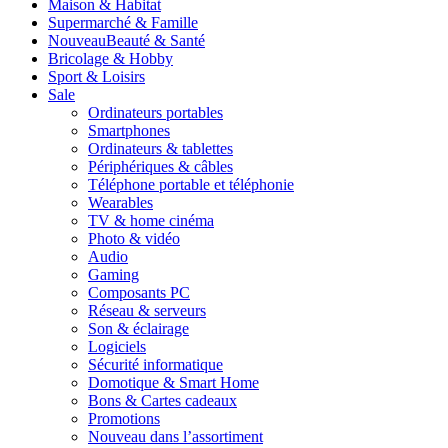
Maison & Habitat
Supermarché & Famille
Nouveau
Beauté & Santé
Bricolage & Hobby
Sport & Loisirs
Sale
Ordinateurs portables
Smartphones
Ordinateurs & tablettes
Périphériques & câbles
Téléphone portable et téléphonie
Wearables
TV & home cinéma
Photo & vidéo
Audio
Gaming
Composants PC
Réseau & serveurs
Son & éclairage
Logiciels
Sécurité informatique
Domotique & Smart Home
Bons & Cartes cadeaux
Promotions
Nouveau dans l’assortiment