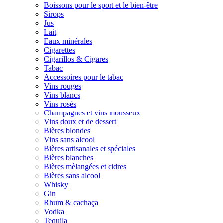
Boissons pour le sport et le bien-être
Sirops
Jus
Lait
Eaux minérales
Cigarettes
Cigarillos & Cigares
Tabac
Accessoires pour le tabac
Vins rouges
Vins blancs
Vins rosés
Champagnes et vins mousseux
Vins doux et de dessert
Bières blondes
Vins sans alcool
Bières artisanales et spéciales
Bières blanches
Bières mèlangées et cidres
Bières sans alcool
Whisky
Gin
Rhum & cachaça
Vodka
Tequila