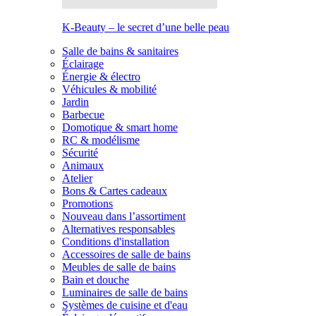
K-Beauty – le secret d’une belle peau
Salle de bains & sanitaires
Éclairage
Énergie & électro
Véhicules & mobilité
Jardin
Barbecue
Domotique & smart home
RC & modélisme
Sécurité
Animaux
Atelier
Bons & Cartes cadeaux
Promotions
Nouveau dans l’assortiment
Alternatives responsables
Conditions d'installation
Accessoires de salle de bains
Meubles de salle de bains
Bain et douche
Luminaires de salle de bains
Systèmes de cuisine et d'eau