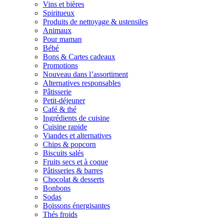
Vins et bières
Spiritueux
Produits de nettoyage & ustensiles
Animaux
Pour maman
Bébé
Bons & Cartes cadeaux
Promotions
Nouveau dans l’assortiment
Alternatives responsables
Pâtisserie
Petit-déjeuner
Café & thé
Ingrédients de cuisine
Cuisine rapide
Viandes et alternatives
Chips & popcorn
Biscuits salés
Fruits secs et à coque
Pâtisseries & barres
Chocolat & desserts
Bonbons
Sodas
Boissons énergisantes
Thés froids