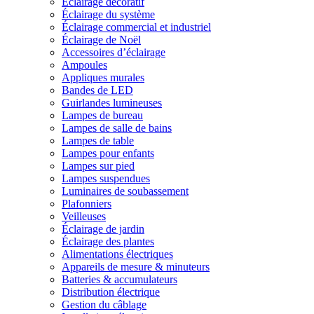
Éclairage décoratif
Éclairage du système
Éclairage commercial et industriel
Éclairage de Noël
Accessoires d’éclairage
Ampoules
Appliques murales
Bandes de LED
Guirlandes lumineuses
Lampes de bureau
Lampes de salle de bains
Lampes de table
Lampes pour enfants
Lampes sur pied
Lampes suspendues
Luminaires de soubassement
Plafonniers
Veilleuses
Éclairage de jardin
Éclairage des plantes
Alimentations électriques
Appareils de mesure & minuteurs
Batteries & accumulateurs
Distribution électrique
Gestion du câblage