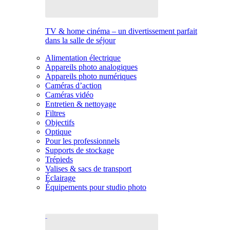
TV & home cinéma – un divertissement parfait
dans la salle de séjour
Alimentation électrique
Appareils photo analogiques
Appareils photo numériques
Caméras d’action
Caméras vidéo
Entretien & nettoyage
Filtres
Objectifs
Optique
Pour les professionnels
Supports de stockage
Trépieds
Valises & sacs de transport
Éclairage
Équipements pour studio photo