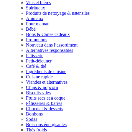
Vins et bières
Spiritueux
Produits de nettoyage & ustensiles
Animaux
Pour maman
Bébé
Bons & Cartes cadeaux
Promotions
Nouveau dans l’assortiment
Alternatives responsables
Pâtisserie
Petit-déjeuner
Café & thé
Ingrédients de cuisine
Cuisine rapide
Viandes et alternatives
Chips & popcorn
Biscuits salés
Fruits secs et à coque
Pâtisseries & barres
Chocolat & desserts
Bonbons
Sodas
Boissons énergisantes
Thés froids