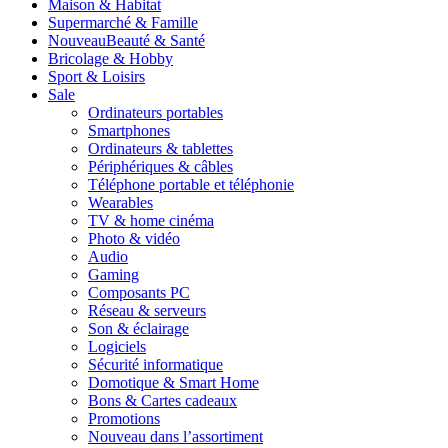
Maison & Habitat
Supermarché & Famille
Nouveau
Beauté & Santé
Bricolage & Hobby
Sport & Loisirs
Sale
Ordinateurs portables
Smartphones
Ordinateurs & tablettes
Périphériques & câbles
Téléphone portable et téléphonie
Wearables
TV & home cinéma
Photo & vidéo
Audio
Gaming
Composants PC
Réseau & serveurs
Son & éclairage
Logiciels
Sécurité informatique
Domotique & Smart Home
Bons & Cartes cadeaux
Promotions
Nouveau dans l’assortiment