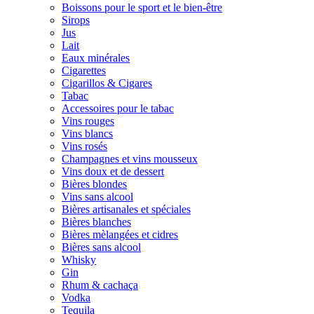
Boissons pour le sport et le bien-être
Sirops
Jus
Lait
Eaux minérales
Cigarettes
Cigarillos & Cigares
Tabac
Accessoires pour le tabac
Vins rouges
Vins blancs
Vins rosés
Champagnes et vins mousseux
Vins doux et de dessert
Bières blondes
Vins sans alcool
Bières artisanales et spéciales
Bières blanches
Bières mèlangées et cidres
Bières sans alcool
Whisky
Gin
Rhum & cachaça
Vodka
Tequila