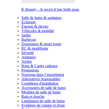
K-Beauty – le secret d’une belle peau
Salle de bains & sanitaires
Éclairage
Énergie & électro
Véhicules & mobilité
Jardin
Barbecue
Domotique & smart home
RC & modélisme
Sécurité
Animaux
Atelier
Bons & Cartes cadeaux
Promotions
Nouveau dans l’assortiment
Alternatives responsables
Conditions d'installation
Accessoires de salle de bains
Meubles de salle de bains
Bain et douche
Luminaires de salle de bains
Systèmes de cuisine et d'eau