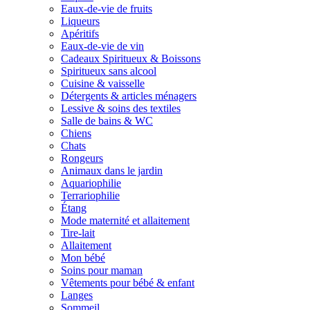
Eaux-de-vie de fruits
Liqueurs
Apéritifs
Eaux-de-vie de vin
Cadeaux Spiritueux & Boissons
Spiritueux sans alcool
Cuisine & vaisselle
Détergents & articles ménagers
Lessive & soins des textiles
Salle de bains & WC
Chiens
Chats
Rongeurs
Animaux dans le jardin
Aquariophilie
Terrariophilie
Étang
Mode maternité et allaitement
Tire-lait
Allaitement
Mon bébé
Soins pour maman
Vêtements pour bébé & enfant
Langes
Sommeil