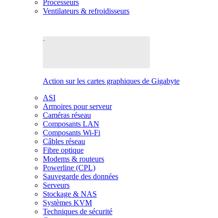
Processeurs
Ventilateurs & refroidisseurs
Action sur les cartes graphiques de Gigabyte
ASI
Armoires pour serveur
Caméras réseau
Composants LAN
Composants Wi-Fi
Câbles réseau
Fibre optique
Modems & routeurs
Powerline (CPL)
Sauvegarde des données
Serveurs
Stockage & NAS
Systèmes KVM
Techniques de sécurité