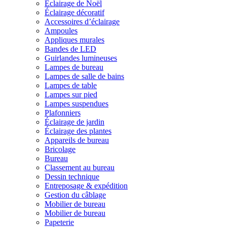
Éclairage de Noël
Éclairage décoratif
Accessoires d’éclairage
Ampoules
Appliques murales
Bandes de LED
Guirlandes lumineuses
Lampes de bureau
Lampes de salle de bains
Lampes de table
Lampes sur pied
Lampes suspendues
Plafonniers
Éclairage de jardin
Éclairage des plantes
Appareils de bureau
Bricolage
Bureau
Classement au bureau
Dessin technique
Entreposage & expédition
Gestion du câblage
Mobilier de bureau
Mobilier de bureau
Papeterie